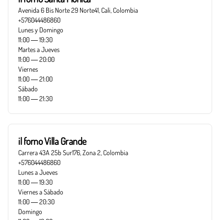
Avenida 6 Bis Norte 29 Norte41
,
Cali
,
Colombia
+576044486860
Lunes y Domingo
11:00 ― 19:30
Martes a Jueves
11:00 ― 20:00
Viernes
11:00 ― 21:00
Sábado
11:00 ― 21:30
il forno Villa Grande
Carrera 43A 25b Sur176
,
Zona 2
,
Colombia
+576044486860
Lunes a Jueves
11:00 ― 19:30
Viernes a Sábado
11:00 ― 20:30
Domingo