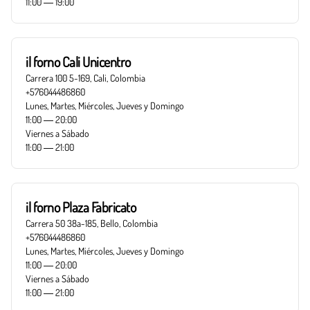
11:00 ― 19:00
il forno Cali Unicentro
Carrera 100 5-169
,
Cali
,
Colombia
+576044486860
Lunes, Martes, Miércoles, Jueves y Domingo
11:00 ― 20:00
Viernes a Sábado
11:00 ― 21:00
il forno Plaza Fabricato
Carrera 50 38a-185
,
Bello
,
Colombia
+576044486860
Lunes, Martes, Miércoles, Jueves y Domingo
11:00 ― 20:00
Viernes a Sábado
11:00 ― 21:00