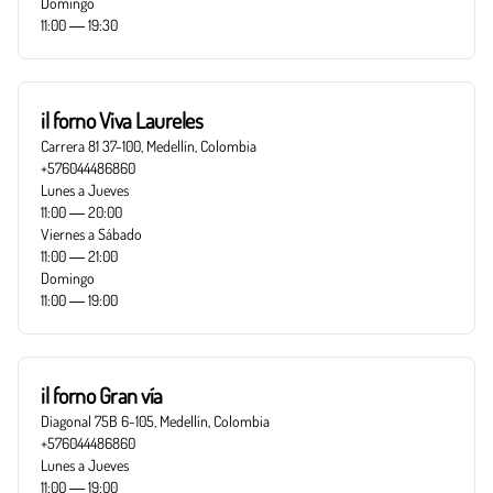
Domingo
11:00 ― 19:30
il forno Viva Laureles
Carrera 81 37-100
,
Medellín
,
Colombia
+576044486860
Lunes a Jueves
11:00 ― 20:00
Viernes a Sábado
11:00 ― 21:00
Domingo
11:00 ― 19:00
il forno Gran vía
Diagonal 75B 6-105
,
Medellín
,
Colombia
+576044486860
Lunes a Jueves
11:00 ― 19:00