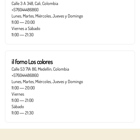
Calle 3 A 348
,
Cali
,
Colombia
+576044486860
Lunes, Martes, Miércoles, Jueves y Domingo
11:00 ― 20:00
Viernes a Sábado
11:00 ― 21:30
il forno Los colores
Calle 53 71A 86
,
Medellín
,
Colombia
+576044486860
Lunes, Martes, Miércoles, Jueves y Domingo
11:00 ― 20:00
Viernes
11:00 ― 21:00
Sábado
11:00 ― 21:30