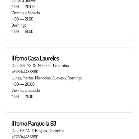
Lunes a Jueves
11:00 ― 20:00
Viernes a Sábado
11:00 ― 21:00
Domingo
11:00 ― 19:00
il forno Casa Laureles
Calle 39c 73-15
,
Medellín
,
Colombia
+576044486860
Lunes, Martes, Miércoles, Jueves y Domingo
11:00 ― 20:00
Viernes a Sábado
11:00 ― 21:30
il forno Parque la 93
Calle 93 11A-11
,
Bogotá
,
Colombia
+576044486860