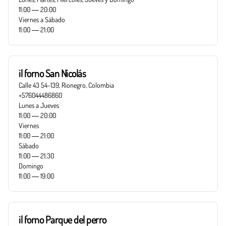
11:00 ― 20:00
Viernes a Sábado
11:00 ― 21:00
il forno San Nicolás
Calle 43 54-139
,
Rionegro
,
Colombia
+576044486860
Lunes a Jueves
11:00 ― 20:00
Viernes
11:00 ― 21:00
Sábado
11:00 ― 21:30
Domingo
11:00 ― 19:00
il forno Parque del perro