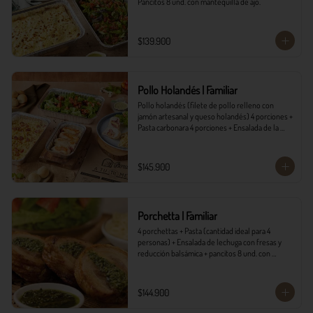
Pancitos 8 und. con mantequilla de ajo.
$139.900
Pollo Holandés | Familiar
Pollo holandés (filete de pollo relleno con 
jamón artesanal y queso holandés) 4 porciones + 
Pasta carbonara 4 porciones + Ensalada de la 
casa 4 porciones + Pancitos 8 und. con 
mantequilla de ajo.
$145.900
Porchetta | Familiar
4 porchettas + Pasta (cantidad ideal para 4 
personas) + Ensalada de lechuga con fresas y 
reducción balsámica + pancitos 8 und. con 
mantequilla de ajo.
$144.900