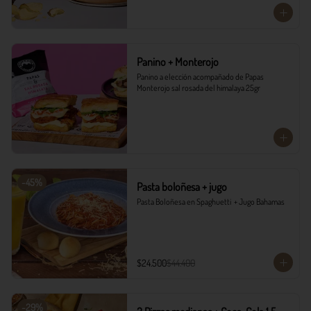
Panino + Monterojo
Panino a elección acompañado de Papas 
Monterojo sal rosada del himalaya 25gr
-
45
%
Pasta boloñesa + jugo
Pasta Boloñesa en Spaghuetti  + Jugo Bahamas
$24.500
$44.400
-
29
%