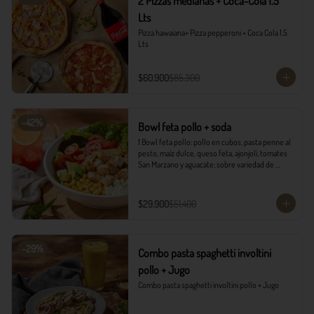
2 Pizzas medianas + Coca-Cola 1.5
Lts
Pizza hawaiana+ Pizza pepperoni + Coca Cola 1.5 
Lts
$60.900
$85.300
-
42
%
Bowl feta pollo + soda
1 Bowl feta pollo: pollo en cubos, pasta penne al 
pesto, maíz dulce, queso feta, ajonjolí, tomates 
San Marzano y aguacate; sobre variedad de 
lechugas, acompañado con vinagreta campiña.

1 Soda Sandía Limón
$29.900
$51.400
-
29
%
Combo pasta spaghetti involtini
pollo + Jugo
Combo pasta spaghetti involtini pollo + Jugo