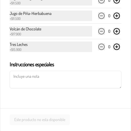
0
+
$11.500
Jugo de Piña-Hierbabuena
Pasta calderete castello pollo
0
+
$11.500
En salsa de champiñones y salsa Alfredo, maíz, 
champiñones, jamón, tocineta y queso 
Volcán de Chocolate
0
parmesano.
+
$17.900
Tres Leches
0
$33.900
+
$15.900
Instrucciones especiales
Pasta calderete paradiso solomito
Salteado de solomito con tocineta, 
champiñones y queso parmesano en salsa de 
queso azul.
$40.900
Este producto no esta disponible
Pasta calderete pollo al pesto
Pollo en cubos y tocineta en salsa napolitana y 