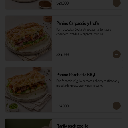
$49.900
Panino Carpaccio y trufa
Pan focaccia, rúgula, stracciatella, tomates 
cherry rostizados, alcaparras y trufa
$34.900
Panino Porchetta BBQ
Pan focaccia, rúgula, tomates cherry rostizados y 
mezcla de queso azul y parmesano.
$34.900
Family pack codillo