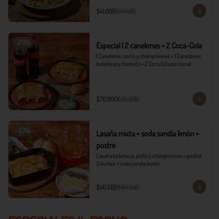
$41.000
$57.400
-
29
%
Especial | 2 canelones + 2 Coca-Cola
1 Canelones pollo y champiñones + 1 Canelones 
boloñesa y tocineta + 2 Coca Cola personal.
$70.900
$99.600
-
33
%
Lasaña mixta + soda sandía limón +
postre
Lasaña boloñesa, pollo y champiñones + postre 
3 leches + soda sandía limón.
$46.500
$69.300