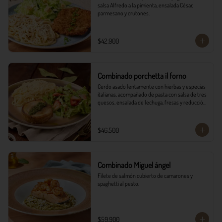
salsa Alfredo a la pimienta, ensalada César, 
parmesano y crutones.
$42.900
Combinado porchetta il forno
Cerdo asado lentamente con hierbas y especias 
italianas, acompañado de pasta con salsa de tres 
quesos, ensalada de lechuga, fresas y reducción 
balsámica.
$46.500
Combinado Miguel ángel
Filete de salmón cubierto de camarones y 
spaghetti al pesto.
$59.900