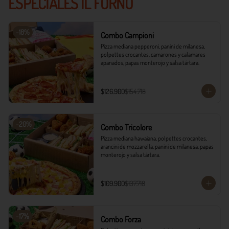
ESPECIALES IL FORNO
-
18
%
Combo Campioni
Pizza mediana pepperoni, panini de milanesa, 
polpettes crocantes, camarones y calamares 
apanados, papas monterojo y salsa tártara.
$126.900
$154.718
-
20
%
Combo Tricolore
Pizza mediana hawaiana, polpettes crocantes, 
arancini de mozzarella, panini de milanesa, papas 
monterojo y salsa tártara.
$109.900
$137.718
-
17
%
Combo Forza