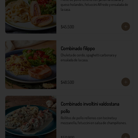
queso holandés, fetuccini Alfredo y ensalada de 
la casa.
$45.500
Combinado filippo
Chuleta de cerdo, spaghetti carbonara y 
ensalada de la casa.
$48.500
Combinado involtini valdostana
pollo
Rollitos de pollo rellenos con tocineta y 
mozzarella, fetuccini en salsa de champiñones.
$50.900