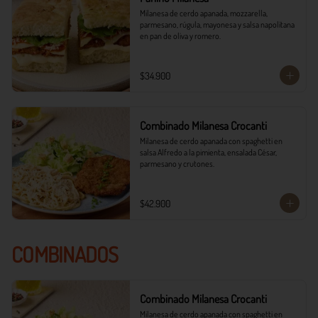
Milanesa de cerdo apanada, mozzarella, 
parmesano, rúgula, mayonesa y salsa napolitana 
en pan de oliva y romero.
$34.900
Combinado Milanesa Crocanti
Milanesa de cerdo apanada con spaghetti en 
salsa Alfredo a la pimienta, ensalada César, 
parmesano y crutones.
$42.900
COMBINADOS
Combinado Milanesa Crocanti
Milanesa de cerdo apanada con spaghetti en 