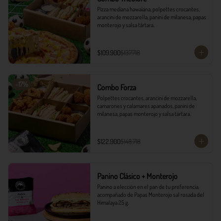
Pizza mediana hawaiana, polpettes crocantes, 
arancini de mozzarella, panini de milanesa, papas 
monterojo y salsa tártara.
$109.900
$137.718
-
17
%
Combo Forza
Polpettes crocantes, arancini de mozzarella, 
camarones y calamares apanados, panini de 
milanesa, papas monterojo y salsa tártara.
$122.900
$148.718
Panino Clásico + Monterojo
Panino a elección en el pan de tu preferencia, 
acompañado de Papas Monterojo sal rosada del 
Himalaya 25 g.