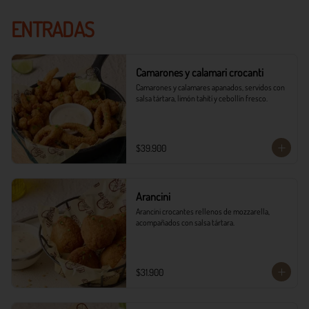
ENTRADAS
Camarones y calamari crocanti
Camarones y calamares apanados, servidos con 
salsa tártara, limón tahití y cebollín fresco.
$39.900
Arancini
Arancini crocantes rellenos de mozzarella, 
acompañados con salsa tártara.
$31.900