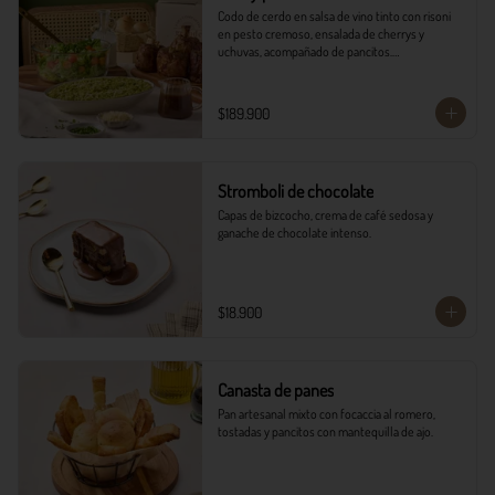
Codo de cerdo en salsa de vino tinto con risoni 
en pesto cremoso, ensalada de cherrys y 
uchuvas, acompañado de pancitos.​​

​- 4 Codillos de cerdo​

- Risoni (Cantidad ideal para 4 personas)​

$189.900
- Pancitos​

- Ensalada

*Ver Instrucciones de preparación en casa.
Stromboli de chocolate
Capas de bizcocho, crema de café sedosa y 
ganache de chocolate intenso.
$18.900
Canasta de panes
Pan artesanal mixto con focaccia al romero, 
tostadas y pancitos con mantequilla de ajo.