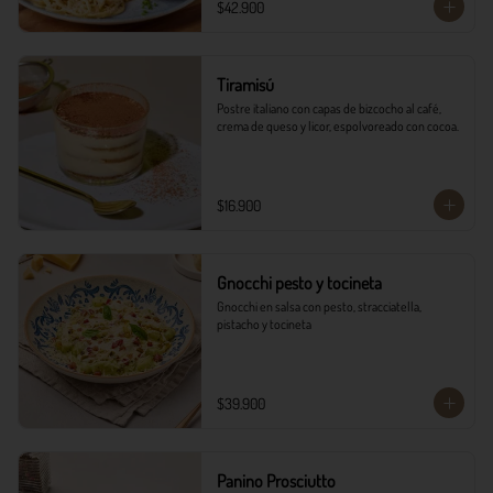
$42.900
Tiramisú
Postre italiano con capas de bizcocho al café, 
crema de queso y licor, espolvoreado con cocoa.
$16.900
Gnocchi pesto y tocineta
Gnocchi en salsa con pesto, stracciatella, 
pistacho y tocineta
$39.900
Panino Prosciutto