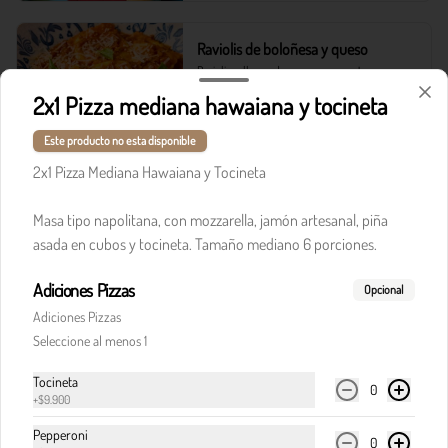
Raviolis de boloñesa y queso
Raviolis rellenos de queso, en nuestra 
tradicional salsa boloñesa. Acompañado de 
2x1 Pizza mediana hawaiana y tocineta
pancitos Il Forno.
Este producto no esta disponible
$41.900
2x1 Pizza Mediana Hawaiana y Tocineta
Masa tipo napolitana, con mozzarella, jamón artesanal, piña
Raviolis carbonara queso y salsiccia
asada en cubos y tocineta. Tamaño mediano 6 porciones.
Italiana
Raviolis de cuatro quesos en salsa carbonara y 
Adiciones Pizzas
Opcional
salsiccia de cerdo

aromatizada con hinojo. Acompañado de 
Adiciones Pizzas
tocineta, parmesano, albahaca

$44.900
fresca y pancitos il forno.
Seleccione al menos 1
Tocineta
0
+
$9.900
Pasta Alfredo
Salsa blanca con queso parmesano fundido.
Pepperoni
0