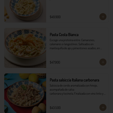
$49.900
Pasta Costa Bianca
Escoge una proteína entre: Camarones, 
calamares o langostinos. Salteados en 
mantequilla de ajo y pimentones asados, en 
salsa alfredo y vino blanco.
$47.900
Pasta salsiccia Italiana carbonara
Salsiccia de cerdo aromatizada con hinojo, 
acompañada de salsa

carbonara y tocineta. Finalizada con vino tinto y 
queso parmesano con

pancitos il forno.
$43.500