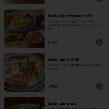
Combinado camarones al ajillo
Camarones al ajillo, spaghetti carbonara y 
ensalada de la casa. Tostada con mantequilla de 
ajo.
$44.500
Combinado donatello
Chuleta de cerdo, spaghetti siciliano y ensalada 
de la casa.
$48.900
Combinado ferrara
Filete de pollo relleno con jamón artesanal y 