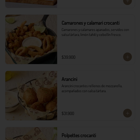
Camarones y calamari crocanti
Camarones y calamares apanados, servidos con 
salsa tártara, limón tahití y cebollín fresco.
$39.900
Arancini
Arancini crocantes rellenos de mozzarella, 
acompañados con salsa tártara.
$31.900
Polpettes crocanti