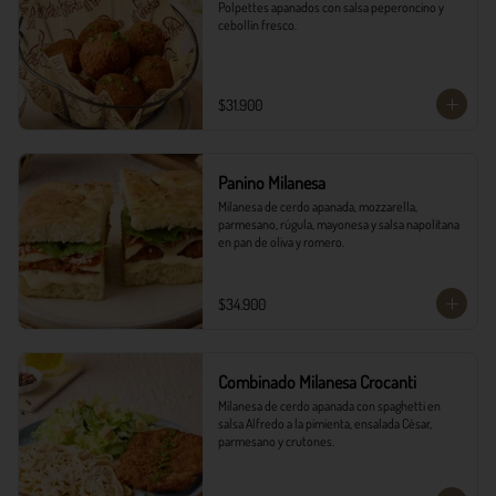
Polpettes apanados con salsa peperoncino y 
cebollín fresco.
$31.900
Panino Milanesa
Milanesa de cerdo apanada, mozzarella, 
parmesano, rúgula, mayonesa y salsa napolitana 
en pan de oliva y romero.
$34.900
Combinado Milanesa Crocanti
Milanesa de cerdo apanada con spaghetti en 
salsa Alfredo a la pimienta, ensalada César, 
parmesano y crutones.