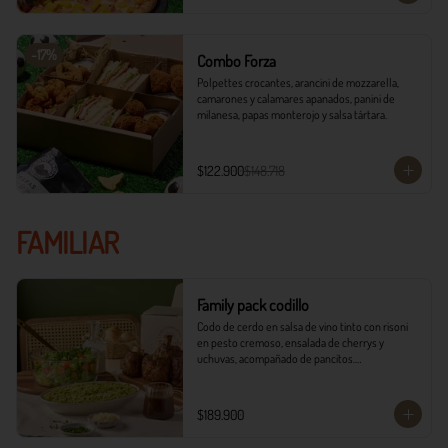
-
17
%
Combo Forza
Polpettes crocantes, arancini de mozzarella, 
camarones y calamares apanados, panini de 
milanesa, papas monterojo y salsa tártara.
$122.900
$148.718
FAMILIAR
Family pack codillo
Codo de cerdo en salsa de vino tinto con risoni 
en pesto cremoso, ensalada de cherrys y 
uchuvas, acompañado de pancitos.​​

​- 4 Codillos de cerdo​

- Risoni (Cantidad ideal para 4 personas)​

$189.900
- Pancitos​

- Ensalada
