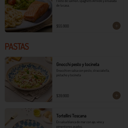
Filete de salmón, spaghetti Alfredo y ensalada 
de la casa.
$55.900
PASTAS
Gnocchi pesto y tocineta
Gnocchi en salsa con pesto, stracciatella, 
pistacho y tocineta
$39.900
Tortellini Toscana
En salsa blanca de mar con ajo, vino y 
pimentones asados.