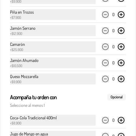
+
$9.900
Piña en Trozos
0
+
$7.900
$32.900
Jamón Serrano
0
+
$12.900
Pasta boloñesa
Camarón
0
Carne de res en cocción lenta, en clásica salsa de 
+
$25.900
pomodoro, cebolla y finas hierbas italianas.
Jamón Ahumado
0
+
$10.500
$32.900
Queso Mozzarella
0
+
$9.900
Acompaña tu orden con
Pasta boloñesa di Italia
Opcional
Carne de res en cocción lenta, en clásica salsa de 
Seleccione al menos 1
pomodoro, cebolla y finas hierbas italianas, 
acompañada del corazón cremoso de la burrata.
Coca-Cola Tradicional 400ml
0
+
$8.900
$36.900
Jugo de Mango en agua