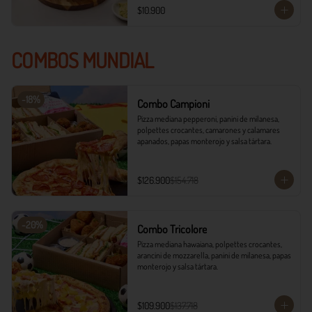
$10.900
COMBOS MUNDIAL
-
18
%
Combo Campioni
Pizza mediana pepperoni, panini de milanesa, 
polpettes crocantes, camarones y calamares 
apanados, papas monterojo y salsa tártara.
$126.900
$154.718
-
20
%
Combo Tricolore
Pizza mediana hawaiana, polpettes crocantes, 
arancini de mozzarella, panini de milanesa, papas 
monterojo y salsa tártara.
$109.900
$137.718