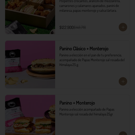
Polpettes crocantes, arancini de mozzarella, 
camarones y calamares apanados, panini de 
milanesa, papas monterojo y salsa tártara.
$122.900
$148.718
Panino Clásico + Monterojo
Panino a elección en el pan de tu preferencia, 
acompañado de Papas Monterojo sal rosada del 
Himalaya 25 g.
Panino + Monterojo
Panino a elección acompañado de Papas 
Monterojo sal rosada del himalaya 25gr