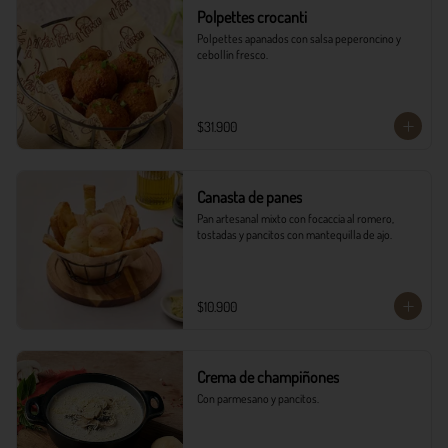
Polpettes crocanti
Polpettes apanados con salsa peperoncino y 
cebollín fresco.
$31.900
Canasta de panes
Pan artesanal mixto con focaccia al romero, 
tostadas y pancitos con mantequilla de ajo.
$10.900
Crema de champiñones
Con parmesano y pancitos.