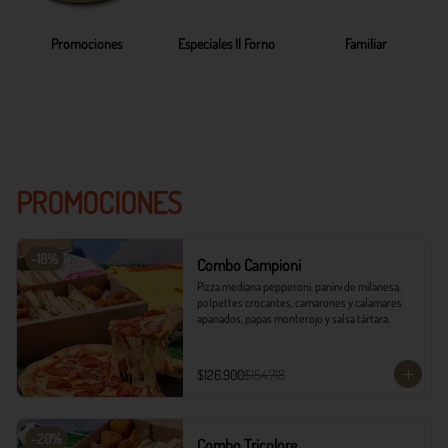
Promociones
Especiales Il Forno
Familiar
PROMOCIONES
-
18
%
Combo Campioni
Pizza mediana pepperoni, panini de milanesa, 
polpettes crocantes, camarones y calamares 
apanados, papas monterojo y salsa tártara.
$126.900
$154.718
-
20
%
Combo Tricolore