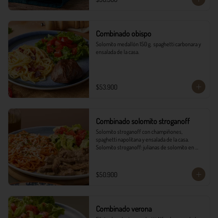
Combinado obispo
Solomito medallón 150 g,  spaghetti carbonara y 
ensalada de la casa.
$53.900
Combinado solomito stroganoff
Solomito stroganoff con champiñones, 
spaghetti napolitana y ensalada de la casa.  

Solomito stroganoff: julianas de solomito en 
cocción lenta, con champiñones aromatizados 
con finas hierbas.
$50.900
Combinado verona