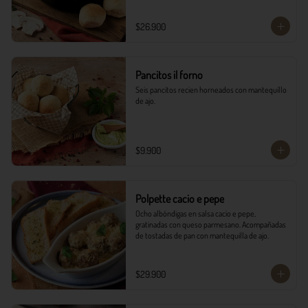
$26.900
Pancitos il forno
Seis pancitos recien horneados con mantequillo 
de ajo.
$9.900
Polpette cacio e pepe
Ocho albóndigas en salsa cacio e pepe, 
gratinadas con queso parmesano. Acompañadas 
de tostadas de pan con mantequilla de ajo.
$29.900