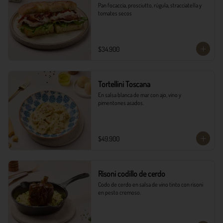
Pan focaccia, prosciutto, rúgula, stracciatella y 
tomates secos
$34.900
Tortellini Toscana
En salsa blanca de mar con ajo, vino y 
pimentones asados.
$49.900
Risoni codillo de cerdo
Codo de cerdo en salsa de vino tinto con risoni 
en pesto cremoso.​