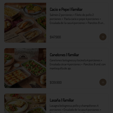
*Ver Instrucciones de preparación en casa.
Cacio e Pepe | Familiar
Salmón 2 porciones + Filete de pollo 2 
porciones +  Pasta cacio e pepe 4 porciones + 
Ensalada de la casa 4 porciones + Pancitos 8 und. 
con mantequilla de ajo.
$147.900
Canelones | Familiar
Canelones bolognesa y tocineta 4 porciones + 
Ensalada césar 4 porciones +  Pancitos 8 und. con 
mantequilla de ajo.
$139.900
Lasaña | Familiar
Lasagna bolognesa, pollo y champiñones 4 
porciones + Ensalada de la casa 4 porciones + 