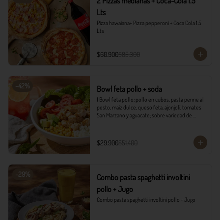
2 Pizzas medianas + Coca-Cola 1.5
Lts
Pizza hawaiana+ Pizza pepperoni + Coca Cola 1.5 
Lts
$60.900
$85.300
-
42
%
Bowl feta pollo + soda
1 Bowl feta pollo: pollo en cubos, pasta penne al 
pesto, maíz dulce, queso feta, ajonjolí, tomates 
San Marzano y aguacate; sobre variedad de 
lechugas, acompañado con vinagreta campiña.

1 Soda Sandía Limón
$29.900
$51.400
-
29
%
Combo pasta spaghetti involtini
pollo + Jugo
Combo pasta spaghetti involtini pollo + Jugo