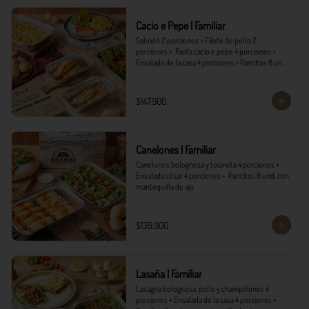
*Ver Instrucciones de preparación en casa.
Cacio e Pepe | Familiar
Salmón 2 porciones + Filete de pollo 2 
porciones +  Pasta cacio e pepe 4 porciones + 
Ensalada de la casa 4 porciones + Pancitos 8 und. 
con mantequilla de ajo.
$147.900
Canelones | Familiar
Canelones bolognesa y tocineta 4 porciones + 
Ensalada césar 4 porciones +  Pancitos 8 und. con 
mantequilla de ajo.
$139.900
Lasaña | Familiar
Lasagna bolognesa, pollo y champiñones 4 
porciones + Ensalada de la casa 4 porciones + 