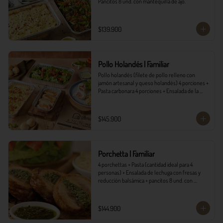
Pancitos 8 und. con mantequilla de ajo.
$139.900
Pollo Holandés | Familiar
Pollo holandés (filete de pollo relleno con 
jamón artesanal y queso holandés) 4 porciones + 
Pasta carbonara 4 porciones + Ensalada de la 
casa 4 porciones + Pancitos 8 und. con 
mantequilla de ajo.
$145.900
Porchetta | Familiar
4 porchettas + Pasta (cantidad ideal para 4 
personas) + Ensalada de lechuga con fresas y 
reducción balsámica + pancitos 8 und. con 
mantequilla de ajo.
$144.900