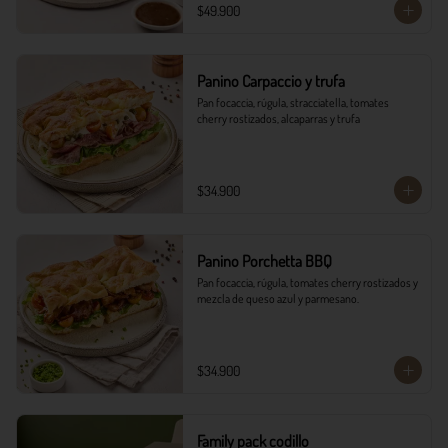
$49.900
Panino Carpaccio y trufa
Pan focaccia, rúgula, stracciatella, tomates 
cherry rostizados, alcaparras y trufa
$34.900
Panino Porchetta BBQ
Pan focaccia, rúgula, tomates cherry rostizados y 
mezcla de queso azul y parmesano.
$34.900
Family pack codillo