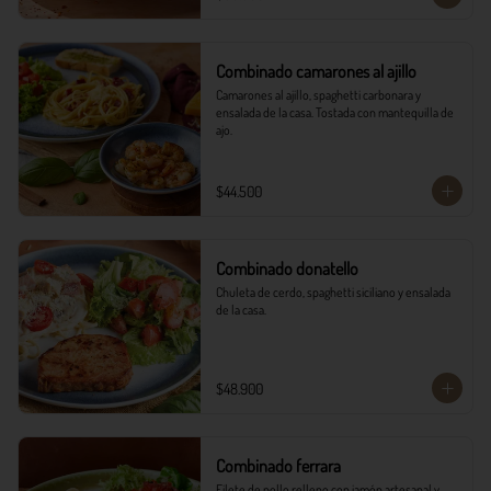
Combinado camarones al ajillo
Camarones al ajillo, spaghetti carbonara y 
ensalada de la casa. Tostada con mantequilla de 
ajo.
$44.500
Combinado donatello
Chuleta de cerdo, spaghetti siciliano y ensalada 
de la casa.
$48.900
Combinado ferrara
Filete de pollo relleno con jamón artesanal y 