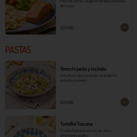
Filete de salmón, spaghetti Alfredo y ensalada 
de la casa.
$55.900
PASTAS
Gnocchi pesto y tocineta
Gnocchi en salsa con pesto, stracciatella, 
pistacho y tocineta
$39.900
Tortellini Toscana
En salsa blanca de mar con ajo, vino y 
pimentones asados.