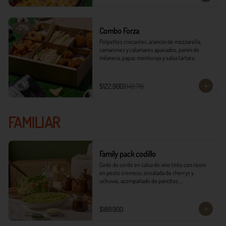
-
17
%
Combo Forza
Polpettes crocantes, arancini de mozzarella, 
camarones y calamares apanados, panini de 
milanesa, papas monterojo y salsa tártara.
$122.900
$148.718
FAMILIAR
Family pack codillo
Codo de cerdo en salsa de vino tinto con risoni 
en pesto cremoso, ensalada de cherrys y 
uchuvas, acompañado de pancitos.​​

​- 4 Codillos de cerdo​

- Risoni (Cantidad ideal para 4 personas)​

$189.900
- Pancitos​

- Ensalada
