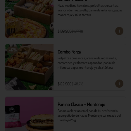
Pizza mediana hawaiana, polpettes crocantes, 
arancini de mozzarella, panini de milanesa, papas 
monterojo y salsa tártara.
$109.900
$137.718
-
17
%
Combo Forza
Polpettes crocantes, arancini de mozzarella, 
camarones y calamares apanados, panini de 
milanesa, papas monterojo y salsa tártara.
$122.900
$148.718
Panino Clásico + Monterojo
Panino a elección en el pan de tu preferencia, 
acompañado de Papas Monterojo sal rosada del 
Himalaya 25 g.