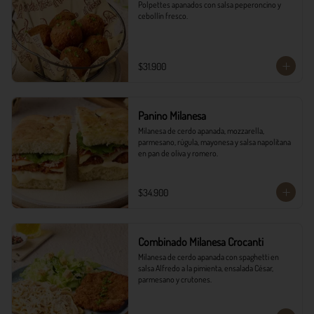
Polpettes apanados con salsa peperoncino y 
cebollín fresco.
$31.900
Panino Milanesa
Milanesa de cerdo apanada, mozzarella, 
parmesano, rúgula, mayonesa y salsa napolitana 
en pan de oliva y romero.
$34.900
Combinado Milanesa Crocanti
Milanesa de cerdo apanada con spaghetti en 
salsa Alfredo a la pimienta, ensalada César, 
parmesano y crutones.