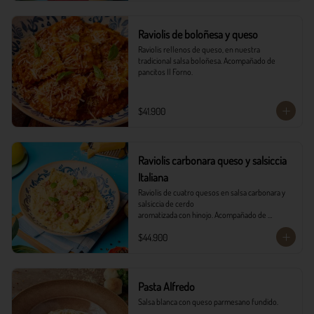
Raviolis de boloñesa y queso
Raviolis rellenos de queso, en nuestra 
tradicional salsa boloñesa. Acompañado de 
pancitos Il Forno.
$41.900
Raviolis carbonara queso y salsiccia
Italiana
Raviolis de cuatro quesos en salsa carbonara y 
salsiccia de cerdo

aromatizada con hinojo. Acompañado de 
tocineta, parmesano, albahaca

$44.900
fresca y pancitos il forno.
Pasta Alfredo
Salsa blanca con queso parmesano fundido.