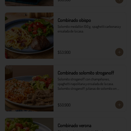
Combinado obispo
Solomito medallón 150 g,  spaghetti carbonara y 
ensalada de la casa.
$53.900
Combinado solomito stroganoff
Solomito stroganoff con champiñones, 
spaghetti napolitana y ensalada de la casa.  

Solomito stroganoff: julianas de solomito en 
cocción lenta, con champiñones aromatizados 
con finas hierbas.
$50.900
Combinado verona