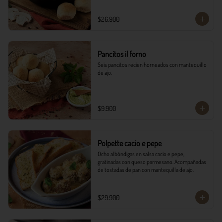
$26.900
Pancitos il forno
Seis pancitos recien horneados con mantequillo 
de ajo.
$9.900
Polpette cacio e pepe
Ocho albóndigas en salsa cacio e pepe, 
gratinadas con queso parmesano. Acompañadas 
de tostadas de pan con mantequilla de ajo.
$29.900