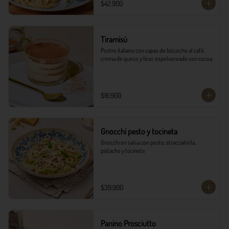
$42.900
Tiramisú
Postre italiano con capas de bizcocho al café, 
crema de queso y licor, espolvoreado con cocoa.
$16.900
Gnocchi pesto y tocineta
Gnocchi en salsa con pesto, stracciatella, 
pistacho y tocineta
$39.900
Panino Prosciutto