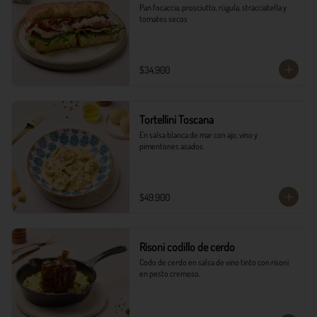
Pan focaccia, prosciutto, rúgula, stracciatella y 
tomates secos
$34.900
Tortellini Toscana
En salsa blanca de mar con ajo, vino y 
pimentones asados.
$49.900
Risoni codillo de cerdo
Codo de cerdo en salsa de vino tinto con risoni 
en pesto cremoso.​