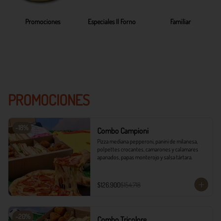
Promociones
Especiales Il Forno
Familiar
PROMOCIONES
-
18
%
Combo Campioni
Pizza mediana pepperoni, panini de milanesa, 
polpettes crocantes, camarones y calamares 
apanados, papas monterojo y salsa tártara.
$126.900
$154.718
-
20
%
Combo Tricolore