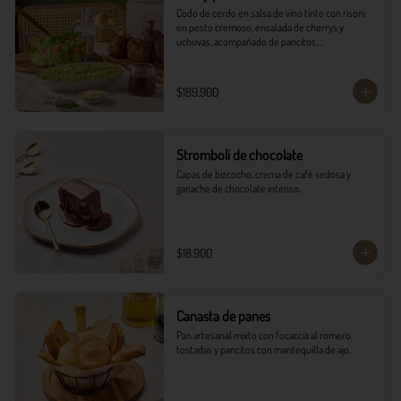
Codo de cerdo en salsa de vino tinto con risoni 
en pesto cremoso, ensalada de cherrys y 
uchuvas, acompañado de pancitos.​​

​- 4 Codillos de cerdo​

- Risoni (Cantidad ideal para 4 personas)​

$189.900
- Pancitos​

- Ensalada

*Ver Instrucciones de preparación en casa.
Stromboli de chocolate
Capas de bizcocho, crema de café sedosa y 
ganache de chocolate intenso.
$18.900
Canasta de panes
Pan artesanal mixto con focaccia al romero, 
tostadas y pancitos con mantequilla de ajo.