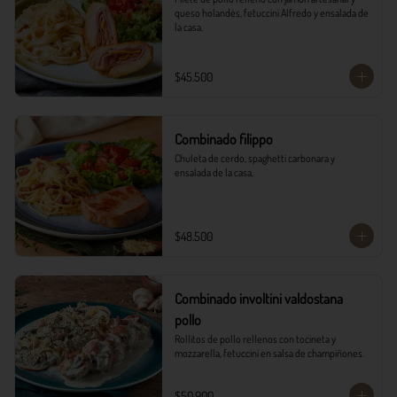
queso holandés, fetuccini Alfredo y ensalada de 
la casa.
$45.500
Combinado filippo
Chuleta de cerdo, spaghetti carbonara y 
ensalada de la casa.
$48.500
Combinado involtini valdostana
pollo
Rollitos de pollo rellenos con tocineta y 
mozzarella, fetuccini en salsa de champiñones.
$50.900