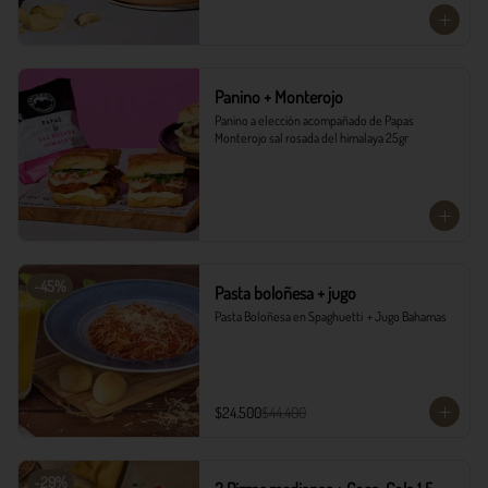
Panino + Monterojo
Panino a elección acompañado de Papas 
Monterojo sal rosada del himalaya 25gr
-
45
%
Pasta boloñesa + jugo
Pasta Boloñesa en Spaghuetti  + Jugo Bahamas
$24.500
$44.400
-
29
%