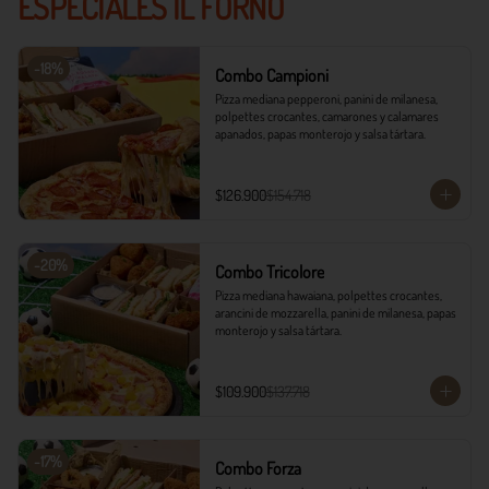
ESPECIALES IL FORNO
-
18
%
Combo Campioni
Pizza mediana pepperoni, panini de milanesa, 
polpettes crocantes, camarones y calamares 
apanados, papas monterojo y salsa tártara.
$126.900
$154.718
-
20
%
Combo Tricolore
Pizza mediana hawaiana, polpettes crocantes, 
arancini de mozzarella, panini de milanesa, papas 
monterojo y salsa tártara.
$109.900
$137.718
-
17
%
Combo Forza