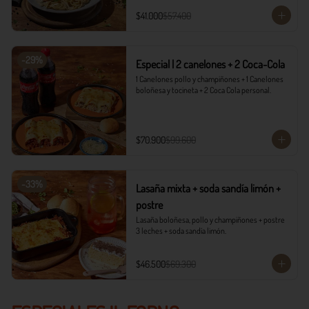
$41.000
$57.400
-
29
%
Especial | 2 canelones + 2 Coca-Cola
1 Canelones pollo y champiñones + 1 Canelones 
boloñesa y tocineta + 2 Coca Cola personal.
$70.900
$99.600
-
33
%
Lasaña mixta + soda sandía limón +
postre
Lasaña boloñesa, pollo y champiñones + postre 
3 leches + soda sandía limón.
$46.500
$69.300