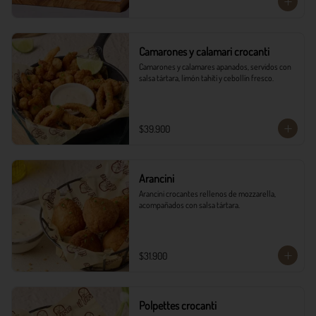
Camarones y calamari crocanti
Camarones y calamares apanados, servidos con 
salsa tártara, limón tahití y cebollín fresco.
$39.900
Arancini
Arancini crocantes rellenos de mozzarella, 
acompañados con salsa tártara.
$31.900
Polpettes crocanti