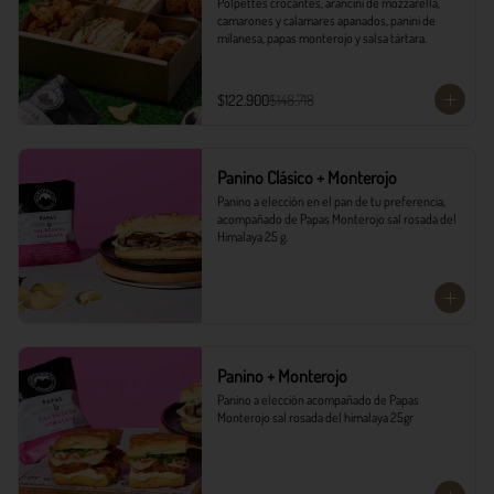
Polpettes crocantes, arancini de mozzarella, 
camarones y calamares apanados, panini de 
milanesa, papas monterojo y salsa tártara.
$122.900
$148.718
Panino Clásico + Monterojo
Panino a elección en el pan de tu preferencia, 
acompañado de Papas Monterojo sal rosada del 
Himalaya 25 g.
Panino + Monterojo
Panino a elección acompañado de Papas 
Monterojo sal rosada del himalaya 25gr