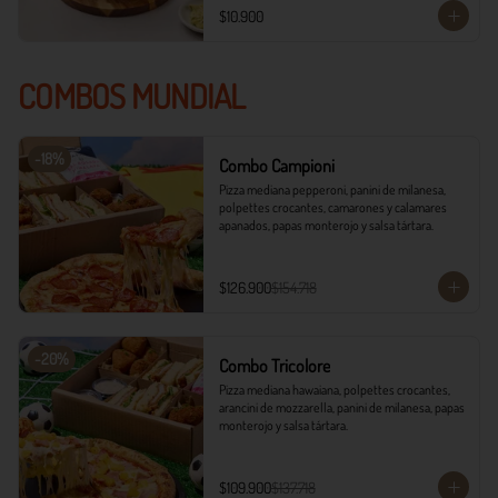
$10.900
COMBOS MUNDIAL
-
18
%
Combo Campioni
Pizza mediana pepperoni, panini de milanesa, 
polpettes crocantes, camarones y calamares 
apanados, papas monterojo y salsa tártara.
$126.900
$154.718
-
20
%
Combo Tricolore
Pizza mediana hawaiana, polpettes crocantes, 
arancini de mozzarella, panini de milanesa, papas 
monterojo y salsa tártara.
$109.900
$137.718