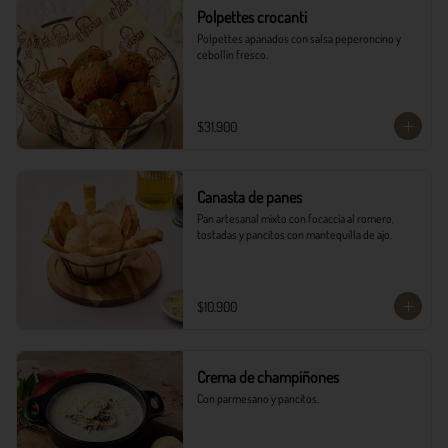
Polpettes crocanti
Polpettes apanados con salsa peperoncino y 
cebollín fresco.
$31.900
Canasta de panes
Pan artesanal mixto con focaccia al romero, 
tostadas y pancitos con mantequilla de ajo.
$10.900
Crema de champiñones
Con parmesano y pancitos.