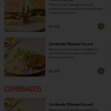
Milanesa de cerdo apanada, mozzarella, 
parmesano, rúgula, mayonesa y salsa napolitana 
en pan de oliva y romero.
$34.900
Combinado Milanesa Crocanti
Milanesa de cerdo apanada con spaghetti en 
salsa Alfredo a la pimienta, ensalada César, 
parmesano y crutones.
$42.900
COMBINADOS
Combinado Milanesa Crocanti
Milanesa de cerdo apanada con spaghetti en 