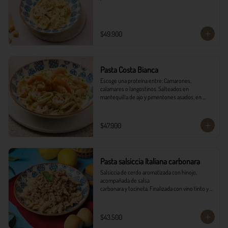
$49.900
Pasta Costa Bianca
Escoge una proteína entre: Camarones, 
calamares o langostinos. Salteados en 
mantequilla de ajo y pimentones asados, en 
salsa alfredo y vino blanco.
$47.900
Pasta salsiccia Italiana carbonara
Salsiccia de cerdo aromatizada con hinojo, 
acompañada de salsa

carbonara y tocineta. Finalizada con vino tinto y 
queso parmesano con

pancitos il forno.
$43.500