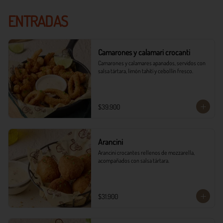
ENTRADAS
Camarones y calamari crocanti
Camarones y calamares apanados, servidos con 
salsa tártara, limón tahití y cebollín fresco.
$39.900
Arancini
Arancini crocantes rellenos de mozzarella, 
acompañados con salsa tártara.
$31.900