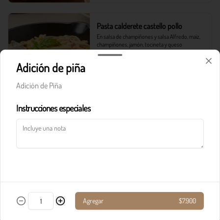
Pasta calderete castello pollo
En salsa de champiñones y salsa Alfredo, maíz, 
champiñones, jamón, tocineta y queso 
parmesano.
Adición de piña
$33.900
Adición de Piña
Instrucciones especiales
Pasta calderete paradiso solomito
Salteado de solomito con tocineta, 
champiñones y queso parmesano en salsa de 
queso azul.
$40.900
Agregar
$7.900
Pasta calderete pollo al pesto
Pollo en cubos y tocineta en salsa napolitana y 