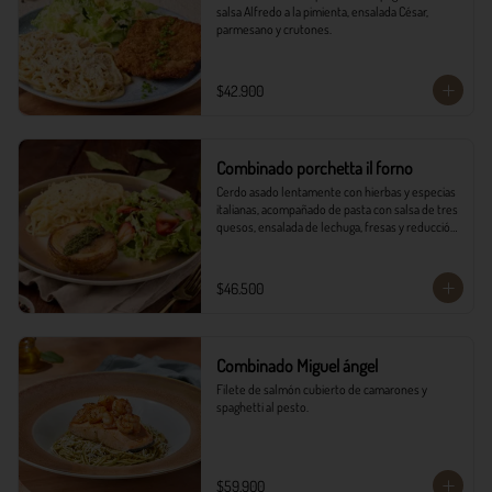
salsa Alfredo a la pimienta, ensalada César, 
parmesano y crutones.
$42.900
Combinado porchetta il forno
Cerdo asado lentamente con hierbas y especias 
italianas, acompañado de pasta con salsa de tres 
quesos, ensalada de lechuga, fresas y reducción 
balsámica.
$46.500
Combinado Miguel ángel
Filete de salmón cubierto de camarones y 
spaghetti al pesto.
$59.900