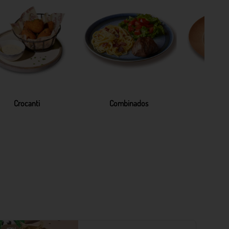
Crocanti
Combinados
Pa