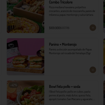
-
20
%
Combo Tricolore
Pizza mediana hawaiana, polpettes 
crocantes, arancini de mozzarella, panini de 
milanesa, papas monterojo y salsa tártara.
$109.900
$137.718
Panino + Monterojo
Panino a elección acompañado de Papas 
Monterojo sal rosada del himalaya 25gr
-
42
%
Bowl feta pollo + soda
1 Bowl feta pollo: pollo en cubos, pasta 
penne al pesto, maíz dulce, queso feta, 
ajonjolí, tomates San Marzano y aguacate; 
sobre variedad de lechugas, acompañado 