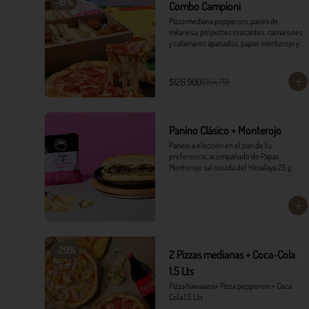
-
18
%
Combo Campioni
Pizza mediana pepperoni, panini de 
milanesa, polpettes crocantes, camarones 
y calamares apanados, papas monterojo y 
salsa tártara.
$126.900
$154.718
Panino Clásico + Monterojo
Panino a elección en el pan de tu 
preferencia, acompañado de Papas 
Monterojo sal rosada del Himalaya 25 g.
-
29
%
2 Pizzas medianas + Coca-Cola
1.5 Lts
Pizza hawaiana+ Pizza pepperoni + Coca 
Cola 1.5 Lts