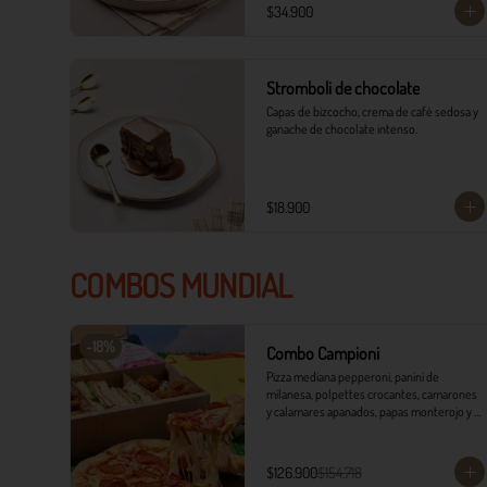
$34.900
Stromboli de chocolate
Capas de bizcocho, crema de café sedosa y 
ganache de chocolate intenso.
$18.900
COMBOS MUNDIAL
-
18
%
Combo Campioni
Pizza mediana pepperoni, panini de 
milanesa, polpettes crocantes, camarones 
y calamares apanados, papas monterojo y 
salsa tártara.
$126.900
$154.718