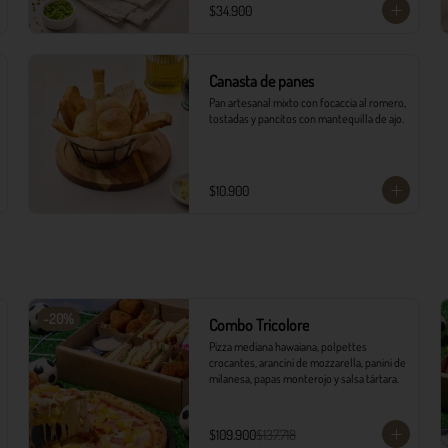
$34.900
Canasta de panes
Pan artesanal mixto con focaccia al romero, 
tostadas y pancitos con mantequilla de ajo.
$10.900
-
20
%
Combo Tricolore
Pizza mediana hawaiana, polpettes 
crocantes, arancini de mozzarella, panini de 
milanesa, papas monterojo y salsa tártara.
$109.900
$137.718