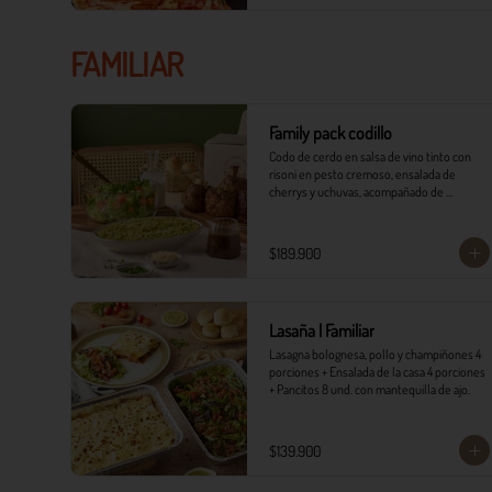
FAMILIAR
Family pack codillo
Codo de cerdo en salsa de vino tinto con 
risoni en pesto cremoso, ensalada de 
cherrys y uchuvas, acompañado de 
pancitos.​​

​- 4 Codillos de cerdo​

$189.900
- Risoni (Cantidad ideal para 4 personas)​

- Pancitos​

- Ensalada

Lasaña | Familiar
*Ver Instrucciones de preparación en casa.
Lasagna bolognesa, pollo y champiñones 4 
porciones + Ensalada de la casa 4 porciones 
+ Pancitos 8 und. con mantequilla de ajo.
$139.900