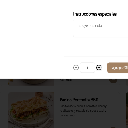
Postre italiano con capas de bizcocho al 
café, crema de queso y licor, espolvoreado 
con cocoa.
Instrucciones especiales
$16.900
Tortellini Toscana
En salsa blanca de mar con ajo, vino y 
pimentones asados.
Agregar
$1
$49.900
Panino Porchetta BBQ
Pan focaccia, rúgula, tomates cherry 
rostizados y mezcla de queso azul y 
parmesano.