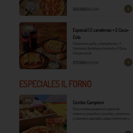
$60.900
$85.300
-
29
%
Especial | 2 canelones + 2 Coca-
Cola
1 Canelones pollo y champiñones + 1 
Canelones boloñesa y tocineta + 2 Coca 
Cola personal.
$70.900
$99.600
ESPECIALES IL FORNO
-
18
%
Combo Campioni
Pizza mediana pepperoni, panini de 
milanesa, polpettes crocantes, camarones 
y calamares apanados, papas monterojo y 
salsa tártara.