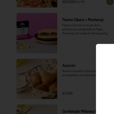
$126.900
$154.718
Panino Clásico + Monterojo
Panino a elección en el pan de tu 
preferencia, acompañado de Papas 
Monterojo sal rosada del Himalaya 25 g.
Arancini
Arancini crocantes rellenos de mozzarella, 
acompañados con salsa tártara.
$31.900
Combinado Milanesa Crocanti