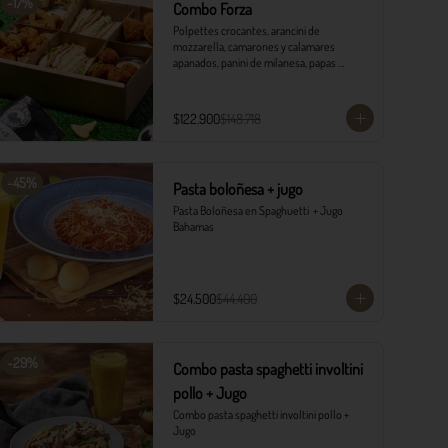
-
17
%
Combo Forza
Polpettes crocantes, arancini de 
mozzarella, camarones y calamares 
apanados, panini de milanesa, papas 
monterojo y salsa tártara.
$122.900
$148.718
-
45
%
Pasta boloñesa + jugo
Pasta Boloñesa en Spaghuetti  + Jugo 
Bahamas
$24.500
$44.400
-
29
%
Combo pasta spaghetti involtini
pollo + Jugo
Combo pasta spaghetti involtini pollo + 
Jugo