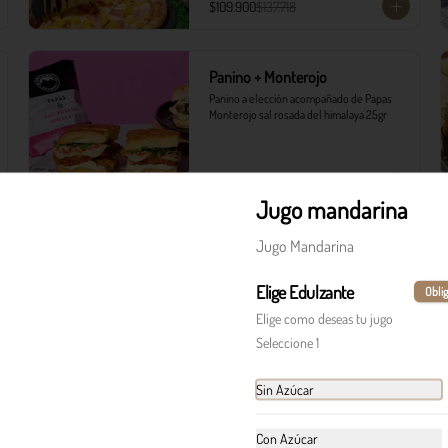
$109.900
$137.718
Panino + Monterojo
Panino a elección acompañado de Papas 
Monterojo sal rosada del himalaya 25gr
Jugo mandarina
Jugo Mandarina
Polpettes crocanti
Polpettes apanados con salsa peperoncino 
Elige Edulzante
Oblig
y cebollín fresco.
Elige como deseas tu jugo
Seleccione 1
$31.900
Sin Azúcar
Tiramisú
Con Azúcar