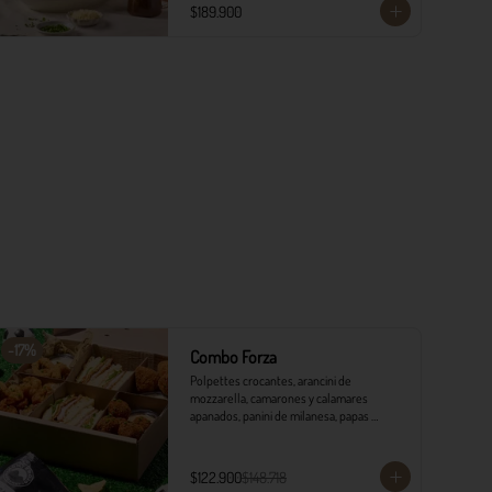
​- 4 Codillos de cerdo​

$189.900
- Risoni (Cantidad ideal para 4 personas)​

- Pancitos​

- Ensalada

*Ver Instrucciones de preparación en casa.
-
17
%
Combo Forza
Polpettes crocantes, arancini de 
mozzarella, camarones y calamares 
apanados, panini de milanesa, papas 
monterojo y salsa tártara.
$122.900
$148.718