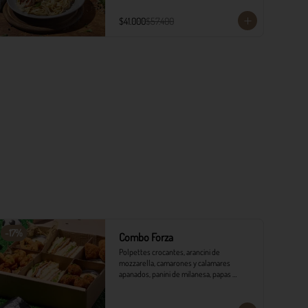
$41.000
$57.400
-
17
%
Combo Forza
Polpettes crocantes, arancini de 
mozzarella, camarones y calamares 
apanados, panini de milanesa, papas 
monterojo y salsa tártara.