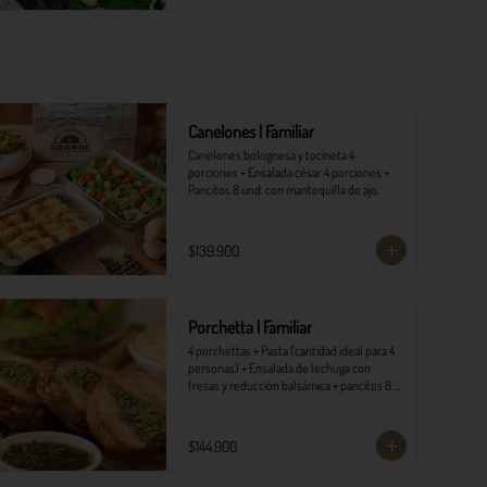
Canelones | Familiar
Canelones bolognesa y tocineta 4 
porciones + Ensalada césar 4 porciones +  
Pancitos 8 und. con mantequilla de ajo.
$139.900
Porchetta | Familiar
4 porchettas + Pasta (cantidad ideal para 4 
personas) + Ensalada de lechuga con 
fresas y reducción balsámica + pancitos 8 
und. con mantequilla de ajo.
$144.900