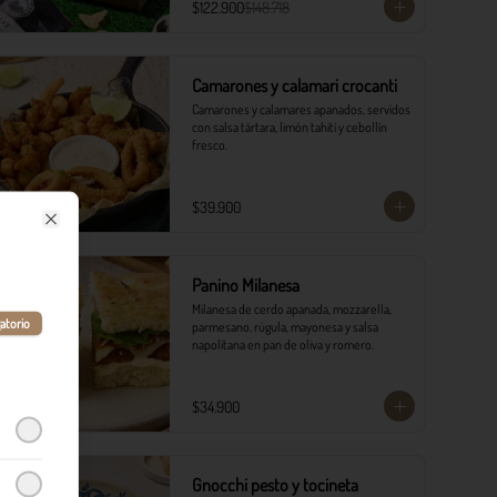
$122.900
$148.718
Camarones y calamari crocanti
Camarones y calamares apanados, servidos 
con salsa tártara, limón tahití y cebollín 
fresco.
$39.900
Close
Panino Milanesa
Milanesa de cerdo apanada, mozzarella, 
atorio
parmesano, rúgula, mayonesa y salsa 
napolitana en pan de oliva y romero.
$34.900
Gnocchi pesto y tocineta