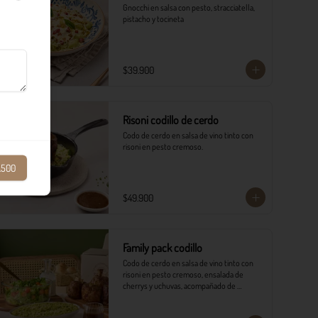
Gnocchi en salsa con pesto, stracciatella, 
pistacho y tocineta
$39.900
Risoni codillo de cerdo
Codo de cerdo en salsa de vino tinto con 
risoni en pesto cremoso.​
1.500
$49.900
Family pack codillo
Codo de cerdo en salsa de vino tinto con 
risoni en pesto cremoso, ensalada de 
cherrys y uchuvas, acompañado de 
pancitos.​​
