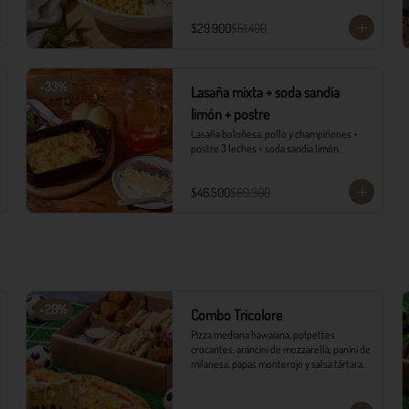
con vinagreta campiña.

1 Soda Sandía Limón
$29.900
$51.400
-
33
%
Lasaña mixta + soda sandía
limón + postre
Lasaña boloñesa, pollo y champiñones + 
postre 3 leches + soda sandía limón.
$46.500
$69.300
-
20
%
Combo Tricolore
Pizza mediana hawaiana, polpettes 
crocantes, arancini de mozzarella, panini de 
milanesa, papas monterojo y salsa tártara.