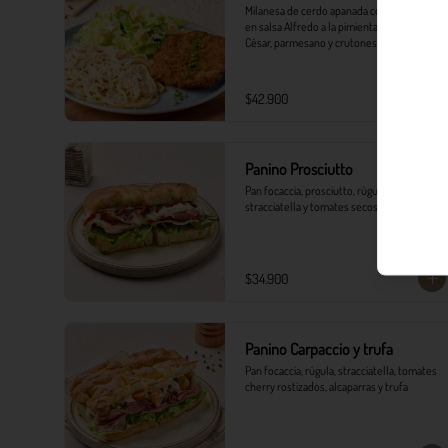
Milanesa de cerdo apanada con spaghetti 
en salsa Alfredo a la pimienta, ensalada 
César, parmesano y crutones.
$42.900
Panino Prosciutto
Pan focaccia, prosciutto, rúgula, 
stracciatella y tomates secos
$34.900
Panino Carpaccio y trufa
Pan focaccia, rúgula, stracciatella, tomates 
cherry rostizados, alcaparras y trufa