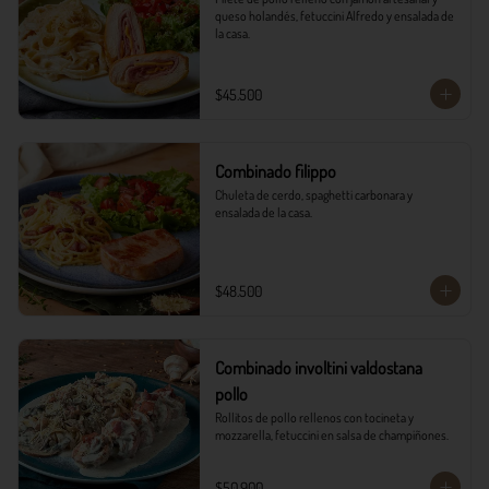
queso holandés, fetuccini Alfredo y ensalada de 
la casa.
$45.500
Combinado filippo
Chuleta de cerdo, spaghetti carbonara y 
ensalada de la casa.
$48.500
Combinado involtini valdostana
pollo
Rollitos de pollo rellenos con tocineta y 
mozzarella, fetuccini en salsa de champiñones.
$50.900