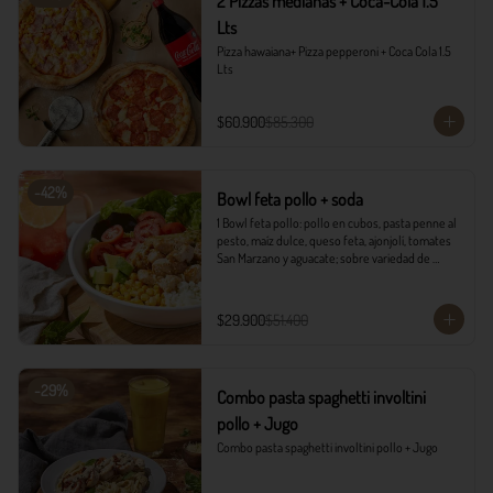
2 Pizzas medianas + Coca-Cola 1.5
Lts
Pizza hawaiana+ Pizza pepperoni + Coca Cola 1.5 
Lts
$60.900
$85.300
-
42
%
Bowl feta pollo + soda
1 Bowl feta pollo: pollo en cubos, pasta penne al 
pesto, maíz dulce, queso feta, ajonjolí, tomates 
San Marzano y aguacate; sobre variedad de 
lechugas, acompañado con vinagreta campiña.

1 Soda Sandía Limón
$29.900
$51.400
-
29
%
Combo pasta spaghetti involtini
pollo + Jugo
Combo pasta spaghetti involtini pollo + Jugo