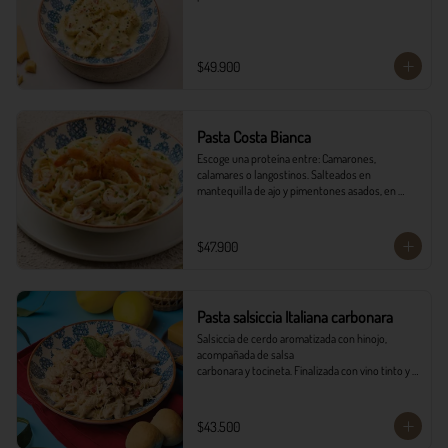
$49.900
Pasta Costa Bianca
Escoge una proteína entre: Camarones, 
calamares o langostinos. Salteados en 
mantequilla de ajo y pimentones asados, en 
salsa alfredo y vino blanco.
$47.900
Pasta salsiccia Italiana carbonara
Salsiccia de cerdo aromatizada con hinojo, 
acompañada de salsa

carbonara y tocineta. Finalizada con vino tinto y 
queso parmesano con

pancitos il forno.
$43.500