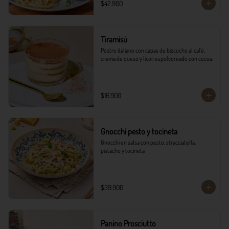
$42.900
Tiramisú
Postre italiano con capas de bizcocho al café, 
crema de queso y licor, espolvoreado con cocoa.
$16.900
Gnocchi pesto y tocineta
Gnocchi en salsa con pesto, stracciatella, 
pistacho y tocineta
$39.900
Panino Prosciutto