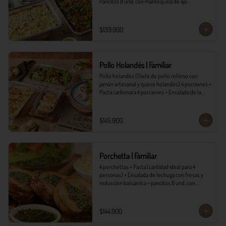
Pancitos 8 und. con mantequilla de ajo.
$139.900
Pollo Holandés | Familiar
Pollo holandés (filete de pollo relleno con 
jamón artesanal y queso holandés) 4 porciones + 
Pasta carbonara 4 porciones + Ensalada de la 
casa 4 porciones + Pancitos 8 und. con 
mantequilla de ajo.
$145.900
Porchetta | Familiar
4 porchettas + Pasta (cantidad ideal para 4 
personas) + Ensalada de lechuga con fresas y 
reducción balsámica + pancitos 8 und. con 
mantequilla de ajo.
$144.900