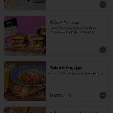
Panino + Monterojo
Panino a elección acompañado de Papas 
Monterojo sal rosada del himalaya 25gr
-
45
%
Pasta boloñesa + jugo
Pasta Boloñesa en Spaghuetti  + Jugo Bahamas
$24.500
$44.400
-
29
%