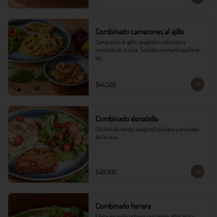
Combinado camarones al ajillo
Camarones al ajillo, spaghetti carbonara y 
ensalada de la casa. Tostada con mantequilla de 
ajo.
$44.500
Combinado donatello
Chuleta de cerdo, spaghetti siciliano y ensalada 
de la casa.
$48.900
Combinado ferrara
Filete de pollo relleno con jamón artesanal y 