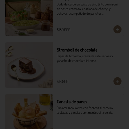
Codo de cerdo en salsa de vino tinto con risoni 
en pesto cremoso, ensalada de cherrys y 
uchuvas, acompañado de pancitos.​​

​- 4 Codillos de cerdo​

- Risoni (Cantidad ideal para 4 personas)​

$189.900
- Pancitos​

- Ensalada

*Ver Instrucciones de preparación en casa.
Stromboli de chocolate
Capas de bizcocho, crema de café sedosa y 
ganache de chocolate intenso.
$18.900
Canasta de panes
Pan artesanal mixto con focaccia al romero, 
tostadas y pancitos con mantequilla de ajo.