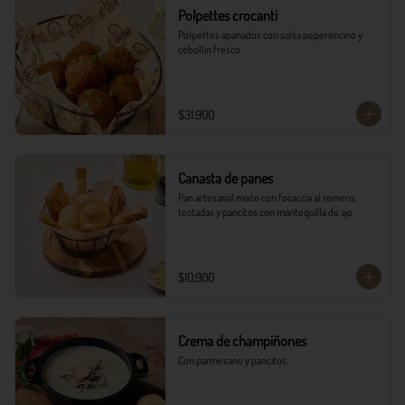
Polpettes crocanti
Polpettes apanados con salsa peperoncino y 
cebollín fresco.
$31.900
Canasta de panes
Pan artesanal mixto con focaccia al romero, 
tostadas y pancitos con mantequilla de ajo.
$10.900
Crema de champiñones
Con parmesano y pancitos.