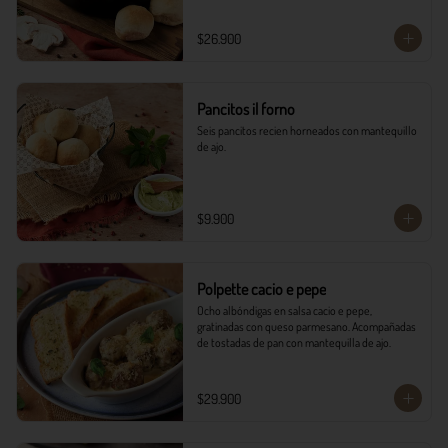
$26.900
Pancitos il forno
Seis pancitos recien horneados con mantequillo 
de ajo.
$9.900
Polpette cacio e pepe
Ocho albóndigas en salsa cacio e pepe, 
gratinadas con queso parmesano. Acompañadas 
de tostadas de pan con mantequilla de ajo.
$29.900