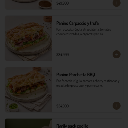
$49.900
Panino Carpaccio y trufa
Pan focaccia, rúgula, stracciatella, tomates 
cherry rostizados, alcaparras y trufa
$34.900
Panino Porchetta BBQ
Pan focaccia, rúgula, tomates cherry rostizados y 
mezcla de queso azul y parmesano.
$34.900
Family pack codillo