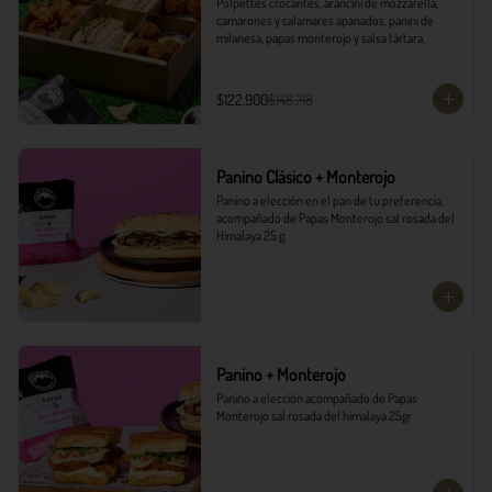
Polpettes crocantes, arancini de mozzarella, 
camarones y calamares apanados, panini de 
milanesa, papas monterojo y salsa tártara.
$122.900
$148.718
Panino Clásico + Monterojo
Panino a elección en el pan de tu preferencia, 
acompañado de Papas Monterojo sal rosada del 
Himalaya 25 g.
Panino + Monterojo
Panino a elección acompañado de Papas 
Monterojo sal rosada del himalaya 25gr