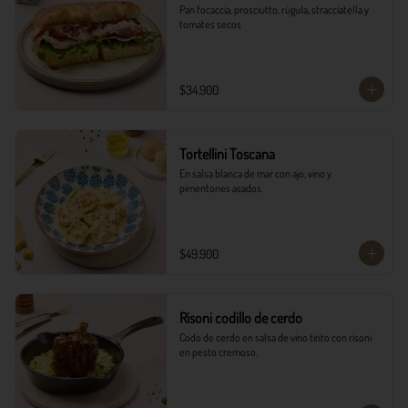
Pan focaccia, prosciutto, rúgula, stracciatella y 
tomates secos
$34.900
Tortellini Toscana
En salsa blanca de mar con ajo, vino y 
pimentones asados.
$49.900
Risoni codillo de cerdo
Codo de cerdo en salsa de vino tinto con risoni 
en pesto cremoso.​