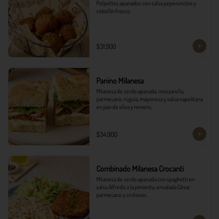
Polpettes apanados con salsa peperoncino y 
cebollín fresco.
$31.900
Panino Milanesa
Milanesa de cerdo apanada, mozzarella, 
parmesano, rúgula, mayonesa y salsa napolitana 
en pan de oliva y romero.
$34.900
Combinado Milanesa Crocanti
Milanesa de cerdo apanada con spaghetti en 
salsa Alfredo a la pimienta, ensalada César, 
parmesano y crutones.