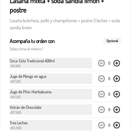
Lasaña mixta + soda sandía limón +
postre
Lasaña boloñesa, pollo y champiñones + postre 3 leches + soda
$32.900
sandía limón.
Acompaña tu orden con
Pasta boloñesa
Opcional
Carne de res en cocción lenta, en clásica salsa de 
Seleccione al menos 1
pomodoro, cebolla y finas hierbas italianas.
Coca-Cola Tradicional 400ml
0
+
$8.900
$32.900
Jugo de Mango en agua
0
+
$11.500
Jugo de Piña-Hierbabuena
Pasta boloñesa di Italia
0
+
$11.500
Carne de res en cocción lenta, en clásica salsa de 
pomodoro, cebolla y finas hierbas italianas, 
Volcán de Chocolate
0
acompañada del corazón cremoso de la burrata.
+
$17.900
Tres Leches
0
$36.900
+
$15.900