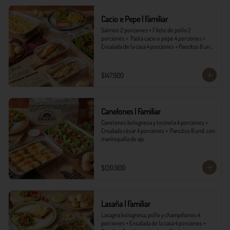
*Ver Instrucciones de preparación en casa.
Cacio e Pepe | Familiar
Salmón 2 porciones + Filete de pollo 2 
porciones +  Pasta cacio e pepe 4 porciones + 
Ensalada de la casa 4 porciones + Pancitos 8 und. 
con mantequilla de ajo.
$147.900
Canelones | Familiar
Canelones bolognesa y tocineta 4 porciones + 
Ensalada césar 4 porciones +  Pancitos 8 und. con 
mantequilla de ajo.
$139.900
Lasaña | Familiar
Lasagna bolognesa, pollo y champiñones 4 
porciones + Ensalada de la casa 4 porciones + 