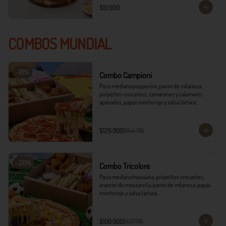
$10.900
COMBOS MUNDIAL
-
18
%
Combo Campioni
Pizza mediana pepperoni, panini de milanesa, 
polpettes crocantes, camarones y calamares 
apanados, papas monterojo y salsa tártara.
$126.900
$154.718
-
20
%
Combo Tricolore
Pizza mediana hawaiana, polpettes crocantes, 
arancini de mozzarella, panini de milanesa, papas 
monterojo y salsa tártara.
$109.900
$137.718