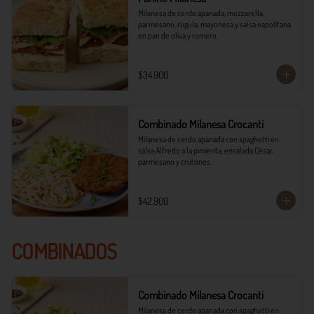
Milanesa de cerdo apanada, mozzarella, 
parmesano, rúgula, mayonesa y salsa napolitana 
en pan de oliva y romero.
$34.900
Combinado Milanesa Crocanti
Milanesa de cerdo apanada con spaghetti en 
salsa Alfredo a la pimienta, ensalada César, 
parmesano y crutones.
$42.900
COMBINADOS
Combinado Milanesa Crocanti
Milanesa de cerdo apanada con spaghetti en 