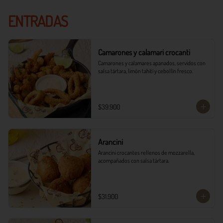
ENTRADAS
Camarones y calamari crocanti
Camarones y calamares apanados, servidos con 
salsa tártara, limón tahití y cebollín fresco.
$39.900
Arancini
Arancini crocantes rellenos de mozzarella, 
acompañados con salsa tártara.
$31.900