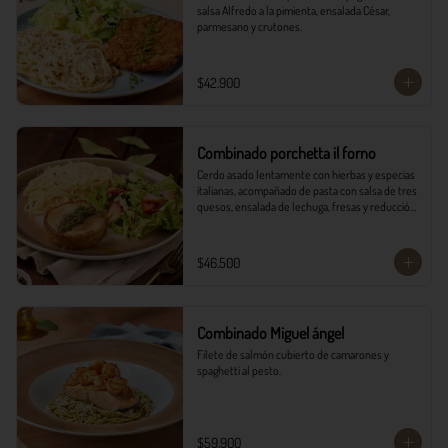
salsa Alfredo a la pimienta, ensalada César, 
parmesano y crutones.
$42.900
Combinado porchetta il forno
Cerdo asado lentamente con hierbas y especias 
italianas, acompañado de pasta con salsa de tres 
quesos, ensalada de lechuga, fresas y reducción 
balsámica.
$46.500
Combinado Miguel ángel
Filete de salmón cubierto de camarones y 
spaghetti al pesto.
$59.900