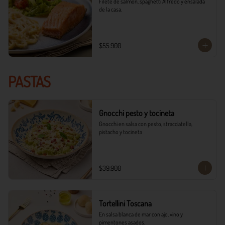
Filete de salmón, spaghetti Alfredo y ensalada 
de la casa.
$55.900
PASTAS
Gnocchi pesto y tocineta
Gnocchi en salsa con pesto, stracciatella, 
pistacho y tocineta
$39.900
Tortellini Toscana
En salsa blanca de mar con ajo, vino y 
pimentones asados.