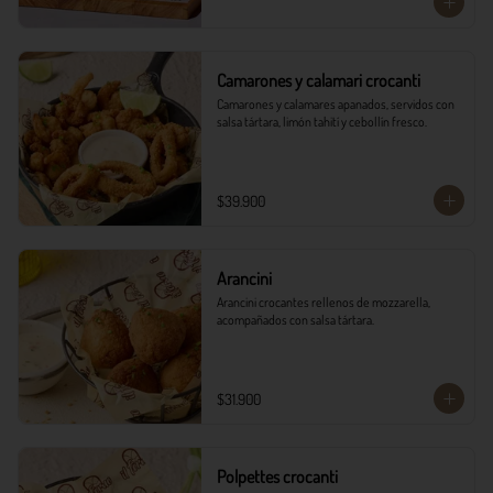
Camarones y calamari crocanti
Camarones y calamares apanados, servidos con 
salsa tártara, limón tahití y cebollín fresco.
$39.900
Arancini
Arancini crocantes rellenos de mozzarella, 
acompañados con salsa tártara.
$31.900
Polpettes crocanti