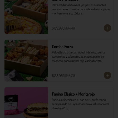
Pizza mediana hawaiana, polpettes crocantes, 
arancini de mozzarella, panini de milanesa, papas 
monterojo y salsa tártara.
$109.900
$137.718
-
17
%
Combo Forza
Polpettes crocantes, arancini de mozzarella, 
camarones y calamares apanados, panini de 
milanesa, papas monterojo y salsa tártara.
$122.900
$148.718
Panino Clásico + Monterojo
Panino a elección en el pan de tu preferencia, 
acompañado de Papas Monterojo sal rosada del 
Himalaya 25 g.