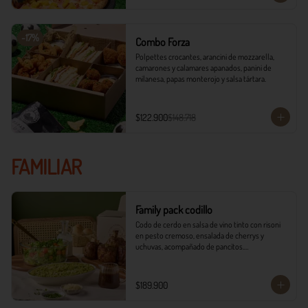
-
17
%
Combo Forza
Polpettes crocantes, arancini de mozzarella, 
camarones y calamares apanados, panini de 
milanesa, papas monterojo y salsa tártara.
$122.900
$148.718
FAMILIAR
Family pack codillo
Codo de cerdo en salsa de vino tinto con risoni 
en pesto cremoso, ensalada de cherrys y 
uchuvas, acompañado de pancitos.​​

​- 4 Codillos de cerdo​

- Risoni (Cantidad ideal para 4 personas)​

$189.900
- Pancitos​

- Ensalada
