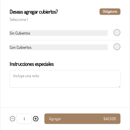
Deseas agregar cubiertos?
Obligatorio
Pasta calderete castello pollo
Seleccione 1
En salsa de champiñones y salsa Alfredo, maíz, 
champiñones, jamón, tocineta y queso 
parmesano.
Sin Cubiertos
Con Cubiertos
$33.900
Instrucciones especiales
Pasta calderete paradiso solomito
Salteado de solomito con tocineta, 
champiñones y queso parmesano en salsa de 
queso azul.
$40.900
Agregar
$46.500
Pasta calderete pollo al pesto
Pollo en cubos y tocineta en salsa napolitana y 