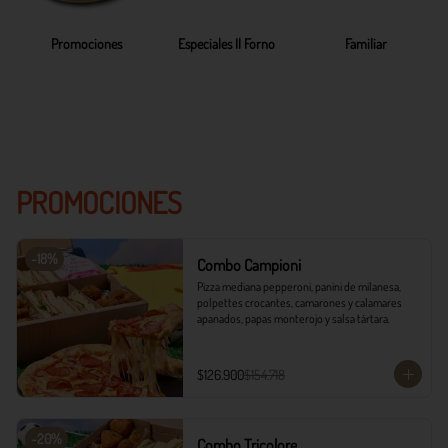
Promociones
Especiales Il Forno
Familiar
PROMOCIONES
-
18
%
Combo Campioni
Pizza mediana pepperoni, panini de milanesa, 
polpettes crocantes, camarones y calamares 
apanados, papas monterojo y salsa tártara.
$126.900
$154.718
-
20
%
Combo Tricolore