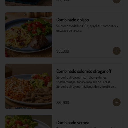
Combinado obispo
Solomito medallón 150 g,  spaghetti carbonara y 
ensalada de la casa.
$53.900
Combinado solomito stroganoff
Solomito stroganoff con champiñones, 
spaghetti napolitana y ensalada de la casa.  

Solomito stroganoff: julianas de solomito en 
cocción lenta, con champiñones aromatizados 
con finas hierbas.
$50.900
Combinado verona