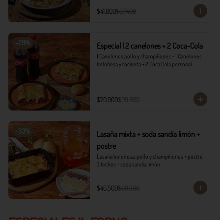
$41.000
$57.400
-
29
%
Especial | 2 canelones + 2 Coca-Cola
1 Canelones pollo y champiñones + 1 Canelones 
boloñesa y tocineta + 2 Coca Cola personal.
$70.900
$99.600
-
33
%
Lasaña mixta + soda sandía limón +
postre
Lasaña boloñesa, pollo y champiñones + postre 
3 leches + soda sandía limón.
$46.500
$69.300