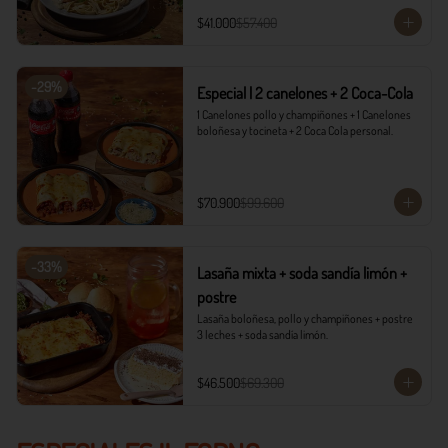
$41.000
$57.400
-
29
%
Especial | 2 canelones + 2 Coca-Cola
1 Canelones pollo y champiñones + 1 Canelones 
boloñesa y tocineta + 2 Coca Cola personal.
$70.900
$99.600
-
33
%
Lasaña mixta + soda sandía limón +
postre
Lasaña boloñesa, pollo y champiñones + postre 
3 leches + soda sandía limón.
$46.500
$69.300