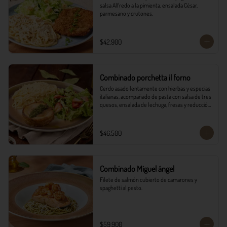
salsa Alfredo a la pimienta, ensalada César, 
parmesano y crutones.
$42.900
Combinado porchetta il forno
Cerdo asado lentamente con hierbas y especias 
italianas, acompañado de pasta con salsa de tres 
quesos, ensalada de lechuga, fresas y reducción 
balsámica.
$46.500
Combinado Miguel ángel
Filete de salmón cubierto de camarones y 
spaghetti al pesto.
$59.900