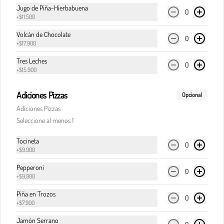
Jugo de Piña-Hierbabuena
0
+
$11.500
Volcán de Chocolate
$32.900
0
+
$17.900
Tres Leches
0
Pasta boloñesa
+
$15.900
Carne de res en cocción lenta, en clásica salsa de 
pomodoro, cebolla y finas hierbas italianas.
Adiciones Pizzas
Opcional
Adiciones Pizzas
Seleccione al menos 1
$32.900
Tocineta
0
+
$9.900
Pasta boloñesa di Italia
Pepperoni
0
Carne de res en cocción lenta, en clásica salsa de 
+
$9.900
pomodoro, cebolla y finas hierbas italianas, 
acompañada del corazón cremoso de la burrata.
Piña en Trozos
0
+
$7.900
$36.900
Jamón Serrano