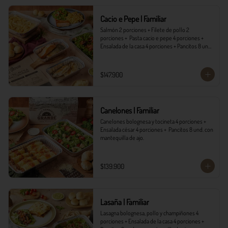
*Ver Instrucciones de preparación en casa.
Cacio e Pepe | Familiar
Salmón 2 porciones + Filete de pollo 2 
porciones +  Pasta cacio e pepe 4 porciones + 
Ensalada de la casa 4 porciones + Pancitos 8 und. 
con mantequilla de ajo.
$147.900
Canelones | Familiar
Canelones bolognesa y tocineta 4 porciones + 
Ensalada césar 4 porciones +  Pancitos 8 und. con 
mantequilla de ajo.
$139.900
Lasaña | Familiar
Lasagna bolognesa, pollo y champiñones 4 
porciones + Ensalada de la casa 4 porciones + 