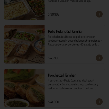
Pancitos 8 und. con mantequilla de ajo.
$139.900
Pollo Holandés | Familiar
Pollo holandés (filete de pollo relleno con 
jamón artesanal y queso holandés) 4 porciones + 
Pasta carbonara 4 porciones + Ensalada de la 
casa 4 porciones + Pancitos 8 und. con 
mantequilla de ajo.
$145.900
Porchetta | Familiar
4 porchettas + Pasta (cantidad ideal para 4 
personas) + Ensalada de lechuga con fresas y 
reducción balsámica + pancitos 8 und. con 
mantequilla de ajo.
$144.900