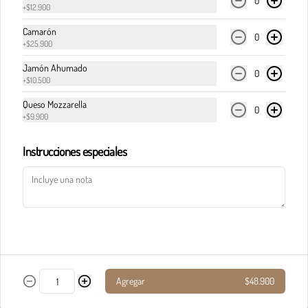
0
+
$12.900
Camarón
Pasta calderete castello pollo
0
+
$25.900
En salsa de champiñones y salsa Alfredo, maíz, 
champiñones, jamón, tocineta y queso 
Jamón Ahumado
0
parmesano.
+
$10.500
Queso Mozzarella
0
$33.900
+
$9.900
Instrucciones especiales
Pasta calderete paradiso solomito
Salteado de solomito con tocineta, 
champiñones y queso parmesano en salsa de 
queso azul.
$40.900
Agregar
$48.900
Pasta calderete pollo al pesto
Pollo en cubos y tocineta en salsa napolitana y 