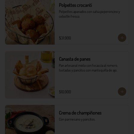
Polpettes crocanti
Polpettes apanados con salsa peperoncino y 
cebollín fresco.
$31.900
Canasta de panes
Pan artesanal mixto con focaccia al romero, 
tostadas y pancitos con mantequilla de ajo.
$10.900
Crema de champiñones
Con parmesano y pancitos.