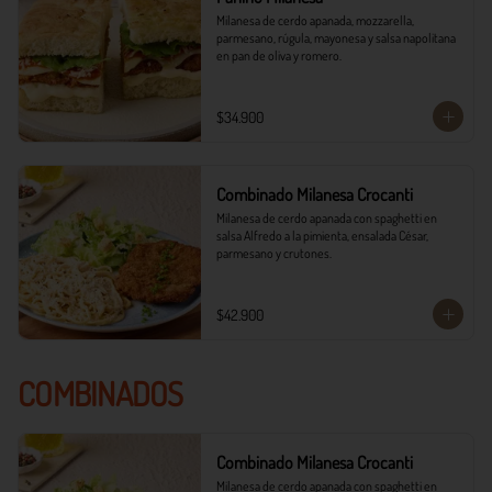
Milanesa de cerdo apanada, mozzarella, 
parmesano, rúgula, mayonesa y salsa napolitana 
en pan de oliva y romero.
$34.900
Combinado Milanesa Crocanti
Milanesa de cerdo apanada con spaghetti en 
salsa Alfredo a la pimienta, ensalada César, 
parmesano y crutones.
$42.900
COMBINADOS
Combinado Milanesa Crocanti
Milanesa de cerdo apanada con spaghetti en 