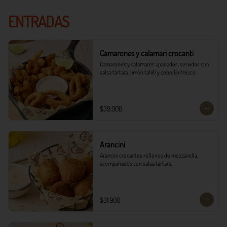
ENTRADAS
Camarones y calamari crocanti
Camarones y calamares apanados, servidos con 
salsa tártara, limón tahití y cebollín fresco.
$39.900
Arancini
Arancini crocantes rellenos de mozzarella, 
acompañados con salsa tártara.
$31.900