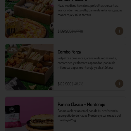
Pizza mediana hawaiana, polpettes crocantes, 
arancini de mozzarella, panini de milanesa, papas 
monterojo y salsa tártara.
$109.900
$137.718
-
17
%
Combo Forza
Polpettes crocantes, arancini de mozzarella, 
camarones y calamares apanados, panini de 
milanesa, papas monterojo y salsa tártara.
$122.900
$148.718
Panino Clásico + Monterojo
Panino a elección en el pan de tu preferencia, 
acompañado de Papas Monterojo sal rosada del 
Himalaya 25 g.