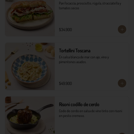
Pan focaccia, prosciutto, rúgula, stracciatella y 
tomates secos
$34.900
Tortellini Toscana
En salsa blanca de mar con ajo, vino y 
pimentones asados.
$49.900
Risoni codillo de cerdo
Codo de cerdo en salsa de vino tinto con risoni 
en pesto cremoso.​