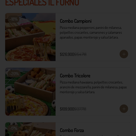
ESPECIALES IL FORNO
-
18
%
Combo Campioni
Pizza mediana pepperoni, panini de milanesa, 
polpettes crocantes, camarones y calamares 
apanados, papas monterojo y salsa tártara.
$126.900
$154.718
-
20
%
Combo Tricolore
Pizza mediana hawaiana, polpettes crocantes, 
arancini de mozzarella, panini de milanesa, papas 
monterojo y salsa tártara.
$109.900
$137.718
-
17
%
Combo Forza