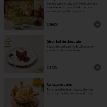
Codo de cerdo en salsa de vino tinto con risoni 
en pesto cremoso, ensalada de cherrys y 
uchuvas, acompañado de pancitos.​​

​- 4 Codillos de cerdo​

- Risoni (Cantidad ideal para 4 personas)​

$189.900
- Pancitos​

- Ensalada

*Ver Instrucciones de preparación en casa.
Stromboli de chocolate
Capas de bizcocho, crema de café sedosa y 
ganache de chocolate intenso.
$18.900
Canasta de panes
Pan artesanal mixto con focaccia al romero, 
tostadas y pancitos con mantequilla de ajo.