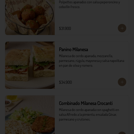
Polpettes apanados con salsa peperoncino y 
cebollín fresco.
$31.900
Panino Milanesa
Milanesa de cerdo apanada, mozzarella, 
parmesano, rúgula, mayonesa y salsa napolitana 
en pan de oliva y romero.
$34.900
Combinado Milanesa Crocanti
Milanesa de cerdo apanada con spaghetti en 
salsa Alfredo a la pimienta, ensalada César, 
parmesano y crutones.