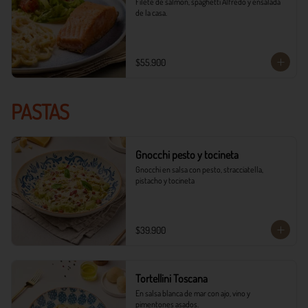
Filete de salmón, spaghetti Alfredo y ensalada 
de la casa.
$55.900
PASTAS
Gnocchi pesto y tocineta
Gnocchi en salsa con pesto, stracciatella, 
pistacho y tocineta
$39.900
Tortellini Toscana
En salsa blanca de mar con ajo, vino y 
pimentones asados.