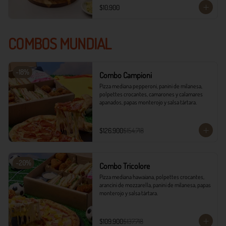
$10.900
COMBOS MUNDIAL
-
18
%
Combo Campioni
Pizza mediana pepperoni, panini de milanesa, 
polpettes crocantes, camarones y calamares 
apanados, papas monterojo y salsa tártara.
$126.900
$154.718
-
20
%
Combo Tricolore
Pizza mediana hawaiana, polpettes crocantes, 
arancini de mozzarella, panini de milanesa, papas 
monterojo y salsa tártara.
$109.900
$137.718