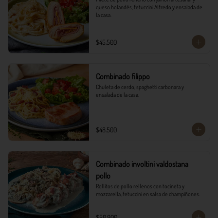
queso holandés, fetuccini Alfredo y ensalada de 
la casa.
$45.500
Combinado filippo
Chuleta de cerdo, spaghetti carbonara y 
ensalada de la casa.
$48.500
Combinado involtini valdostana
pollo
Rollitos de pollo rellenos con tocineta y 
mozzarella, fetuccini en salsa de champiñones.
$50.900