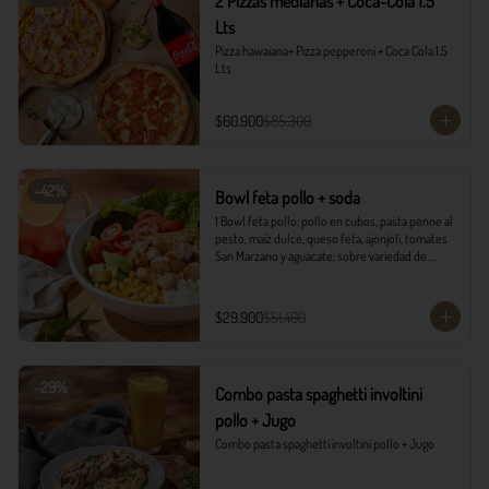
2 Pizzas medianas + Coca-Cola 1.5
Lts
Pizza hawaiana+ Pizza pepperoni + Coca Cola 1.5 
Lts
$60.900
$85.300
-
42
%
Bowl feta pollo + soda
1 Bowl feta pollo: pollo en cubos, pasta penne al 
pesto, maíz dulce, queso feta, ajonjolí, tomates 
San Marzano y aguacate; sobre variedad de 
lechugas, acompañado con vinagreta campiña.

1 Soda Sandía Limón
$29.900
$51.400
-
29
%
Combo pasta spaghetti involtini
pollo + Jugo
Combo pasta spaghetti involtini pollo + Jugo