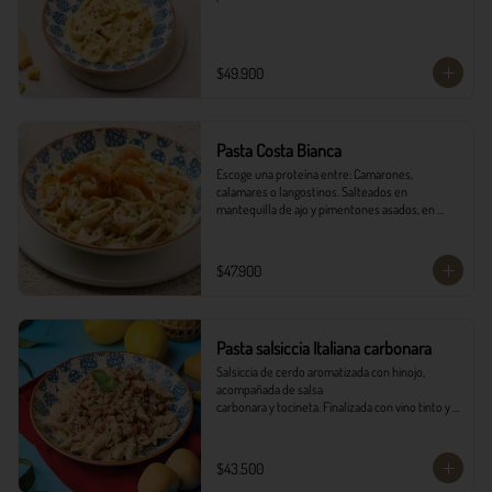
$49.900
Pasta Costa Bianca
Escoge una proteína entre: Camarones, 
calamares o langostinos. Salteados en 
mantequilla de ajo y pimentones asados, en 
salsa alfredo y vino blanco.
$47.900
Pasta salsiccia Italiana carbonara
Salsiccia de cerdo aromatizada con hinojo, 
acompañada de salsa

carbonara y tocineta. Finalizada con vino tinto y 
queso parmesano con

pancitos il forno.
$43.500