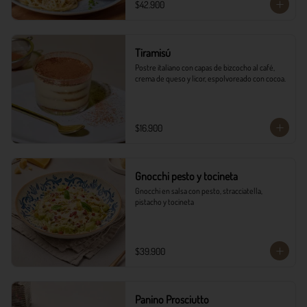
$42.900
Tiramisú
Postre italiano con capas de bizcocho al café, 
crema de queso y licor, espolvoreado con cocoa.
$16.900
Gnocchi pesto y tocineta
Gnocchi en salsa con pesto, stracciatella, 
pistacho y tocineta
$39.900
Panino Prosciutto