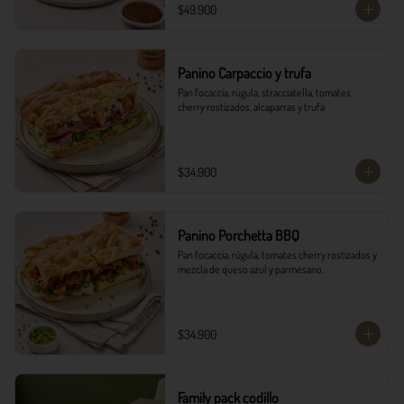
$49.900
Panino Carpaccio y trufa
Pan focaccia, rúgula, stracciatella, tomates 
cherry rostizados, alcaparras y trufa
$34.900
Panino Porchetta BBQ
Pan focaccia, rúgula, tomates cherry rostizados y 
mezcla de queso azul y parmesano.
$34.900
Family pack codillo