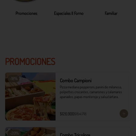
Promociones
Especiales Il Forno
Familiar
PROMOCIONES
-
18
%
Combo Campioni
Pizza mediana pepperoni, panini de milanesa, 
polpettes crocantes, camarones y calamares 
apanados, papas monterojo y salsa tártara.
$126.900
$154.718
-
20
%
Combo Tricolore