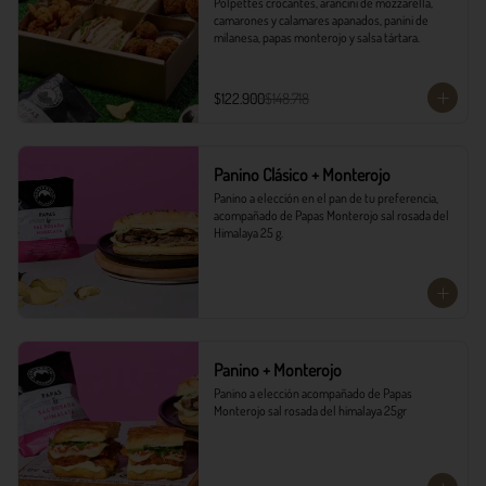
Polpettes crocantes, arancini de mozzarella, 
camarones y calamares apanados, panini de 
milanesa, papas monterojo y salsa tártara.
$122.900
$148.718
Panino Clásico + Monterojo
Panino a elección en el pan de tu preferencia, 
acompañado de Papas Monterojo sal rosada del 
Himalaya 25 g.
Panino + Monterojo
Panino a elección acompañado de Papas 
Monterojo sal rosada del himalaya 25gr