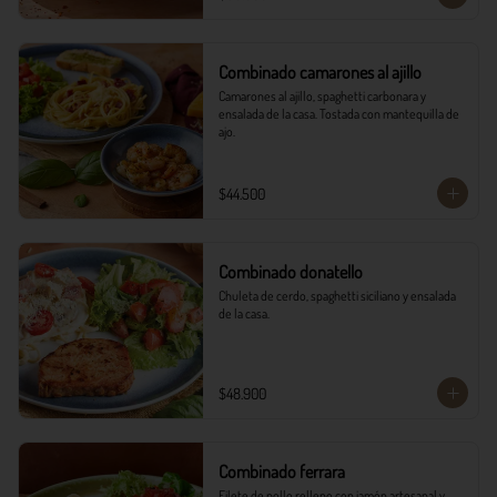
Combinado camarones al ajillo
Camarones al ajillo, spaghetti carbonara y 
ensalada de la casa. Tostada con mantequilla de 
ajo.
$44.500
Combinado donatello
Chuleta de cerdo, spaghetti siciliano y ensalada 
de la casa.
$48.900
Combinado ferrara
Filete de pollo relleno con jamón artesanal y 