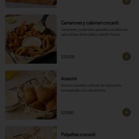
Camarones y calamari crocanti
Camarones y calamares apanados, servidos con 
salsa tártara, limón tahití y cebollín fresco.
$39.900
Arancini
Arancini crocantes rellenos de mozzarella, 
acompañados con salsa tártara.
$31.900
Polpettes crocanti