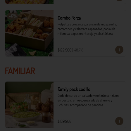
-
17
%
Combo Forza
Polpettes crocantes, arancini de mozzarella, 
camarones y calamares apanados, panini de 
milanesa, papas monterojo y salsa tártara.
$122.900
$148.718
FAMILIAR
Family pack codillo
Codo de cerdo en salsa de vino tinto con risoni 
en pesto cremoso, ensalada de cherrys y 
uchuvas, acompañado de pancitos.​​

​- 4 Codillos de cerdo​

- Risoni (Cantidad ideal para 4 personas)​

$189.900
- Pancitos​

- Ensalada
