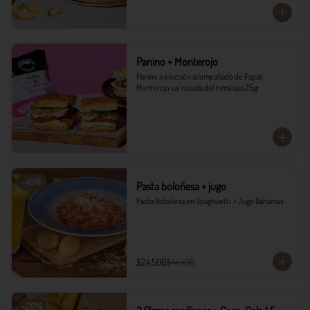
Panino + Monterojo
Panino a elección acompañado de Papas 
Monterojo sal rosada del himalaya 25gr
-
45
%
Pasta boloñesa + jugo
Pasta Boloñesa en Spaghuetti  + Jugo Bahamas
$24.500
$44.400
-
29
%