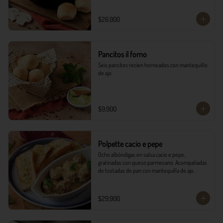
$26.900
Pancitos il forno
Seis pancitos recien horneados con mantequillo 
de ajo.
$9.900
Polpette cacio e pepe
Ocho albóndigas en salsa cacio e pepe, 
gratinadas con queso parmesano. Acompañadas 
de tostadas de pan con mantequilla de ajo.
$29.900