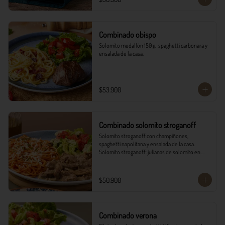
Combinado obispo
Solomito medallón 150 g,  spaghetti carbonara y 
ensalada de la casa.
$53.900
Combinado solomito stroganoff
Solomito stroganoff con champiñones, 
spaghetti napolitana y ensalada de la casa.  

Solomito stroganoff: julianas de solomito en 
cocción lenta, con champiñones aromatizados 
con finas hierbas.
$50.900
Combinado verona