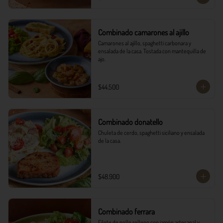
Combinado camarones al ajillo
Camarones al ajillo, spaghetti carbonara y 
ensalada de la casa. Tostada con mantequilla de 
ajo.
$44.500
Combinado donatello
Chuleta de cerdo, spaghetti siciliano y ensalada 
de la casa.
$48.900
Combinado ferrara
Filete de pollo relleno con jamón artesanal y 