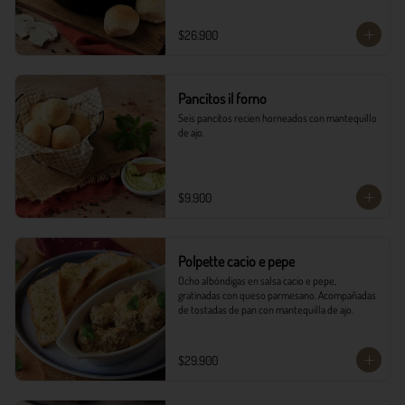
$26.900
Pancitos il forno
Seis pancitos recien horneados con mantequillo 
de ajo.
$9.900
Polpette cacio e pepe
Ocho albóndigas en salsa cacio e pepe, 
gratinadas con queso parmesano. Acompañadas 
de tostadas de pan con mantequilla de ajo.
$29.900