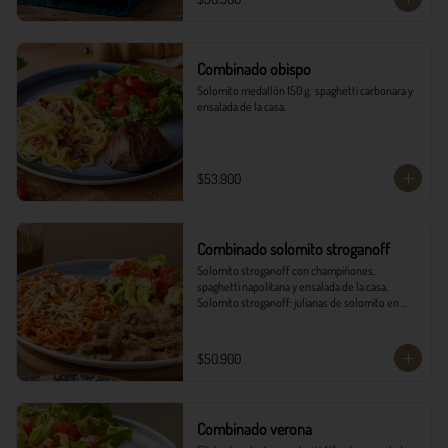
Combinado obispo
Solomito medallón 150 g,  spaghetti carbonara y 
ensalada de la casa.
$53.900
Combinado solomito stroganoff
Solomito stroganoff con champiñones, 
spaghetti napolitana y ensalada de la casa.  

Solomito stroganoff: julianas de solomito en 
cocción lenta, con champiñones aromatizados 
con finas hierbas.
$50.900
Combinado verona