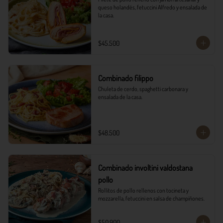
queso holandés, fetuccini Alfredo y ensalada de 
la casa.
$45.500
Combinado filippo
Chuleta de cerdo, spaghetti carbonara y 
ensalada de la casa.
$48.500
Combinado involtini valdostana
pollo
Rollitos de pollo rellenos con tocineta y 
mozzarella, fetuccini en salsa de champiñones.
$50.900