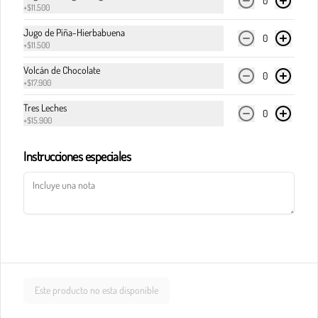
0
+
$11.500
Jugo de Piña-Hierbabuena
Pasta calderete castello pollo
0
+
$11.500
En salsa de champiñones y salsa Alfredo, maíz, 
champiñones, jamón, tocineta y queso 
Volcán de Chocolate
0
parmesano.
+
$17.900
Tres Leches
0
$33.900
+
$15.900
Instrucciones especiales
Pasta calderete paradiso solomito
Salteado de solomito con tocineta, 
champiñones y queso parmesano en salsa de 
queso azul.
$40.900
Este producto no esta disponible
Pasta calderete pollo al pesto
Pollo en cubos y tocineta en salsa napolitana y 