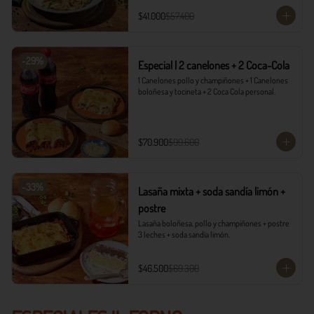
$41.000
$57.400
-
29
%
Especial | 2 canelones + 2 Coca-Cola
1 Canelones pollo y champiñones + 1 Canelones 
boloñesa y tocineta + 2 Coca Cola personal.
$70.900
$99.600
-
33
%
Lasaña mixta + soda sandía limón +
postre
Lasaña boloñesa, pollo y champiñones + postre 
3 leches + soda sandía limón.
$46.500
$69.300