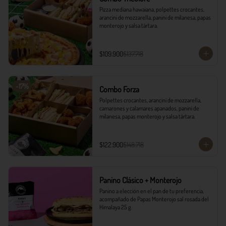
Pizza mediana hawaiana, polpettes crocantes, 
arancini de mozzarella, panini de milanesa, papas 
monterojo y salsa tártara.
$109.900
$137.718
-
17
%
Combo Forza
Polpettes crocantes, arancini de mozzarella, 
camarones y calamares apanados, panini de 
milanesa, papas monterojo y salsa tártara.
$122.900
$148.718
Panino Clásico + Monterojo
Panino a elección en el pan de tu preferencia, 
acompañado de Papas Monterojo sal rosada del 
Himalaya 25 g.