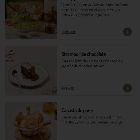
Codo de cerdo en salsa de vino tinto con risoni 
en pesto cremoso, ensalada de cherrys y 
uchuvas, acompañado de pancitos.​​

​- 4 Codillos de cerdo​

- Risoni (Cantidad ideal para 4 personas)​

$189.900
- Pancitos​

- Ensalada

*Ver Instrucciones de preparación en casa.
Stromboli de chocolate
Capas de bizcocho, crema de café sedosa y 
ganache de chocolate intenso.
$18.900
Canasta de panes
Pan artesanal mixto con focaccia al romero, 
tostadas y pancitos con mantequilla de ajo.