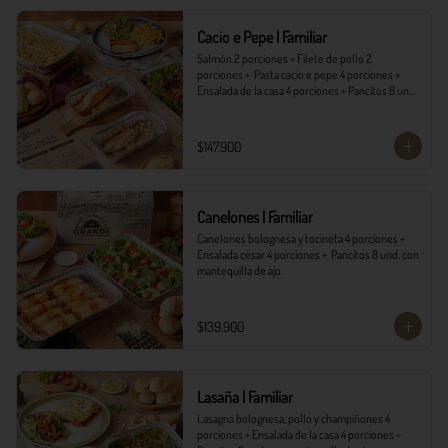
*Ver Instrucciones de preparación en casa.
Cacio e Pepe | Familiar
Salmón 2 porciones + Filete de pollo 2 
porciones +  Pasta cacio e pepe 4 porciones + 
Ensalada de la casa 4 porciones + Pancitos 8 und. 
con mantequilla de ajo.
$147.900
Canelones | Familiar
Canelones bolognesa y tocineta 4 porciones + 
Ensalada césar 4 porciones +  Pancitos 8 und. con 
mantequilla de ajo.
$139.900
Lasaña | Familiar
Lasagna bolognesa, pollo y champiñones 4 
porciones + Ensalada de la casa 4 porciones + 