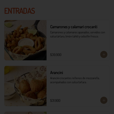
ENTRADAS
Camarones y calamari crocanti
Camarones y calamares apanados, servidos con 
salsa tártara, limón tahití y cebollín fresco.
$39.900
Arancini
Arancini crocantes rellenos de mozzarella, 
acompañados con salsa tártara.
$31.900