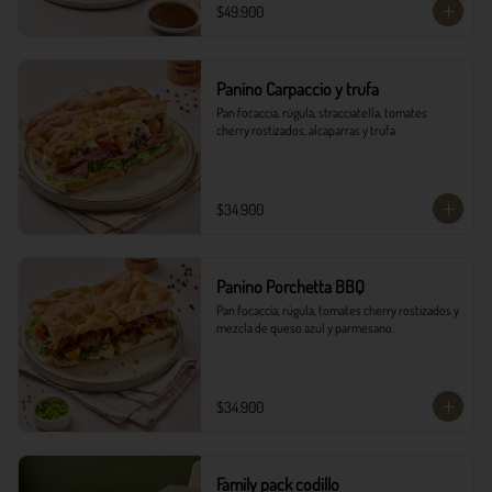
$49.900
Panino Carpaccio y trufa
Pan focaccia, rúgula, stracciatella, tomates 
cherry rostizados, alcaparras y trufa
$34.900
Panino Porchetta BBQ
Pan focaccia, rúgula, tomates cherry rostizados y 
mezcla de queso azul y parmesano.
$34.900
Family pack codillo