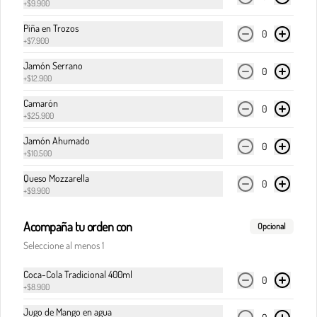
+
$9.900
Piña en Trozos
0
+
$7.900
$32.900
Jamón Serrano
0
+
$12.900
Pasta boloñesa
Camarón
0
Carne de res en cocción lenta, en clásica salsa de 
+
$25.900
pomodoro, cebolla y finas hierbas italianas.
Jamón Ahumado
0
+
$10.500
$32.900
Queso Mozzarella
0
+
$9.900
Acompaña tu orden con
Pasta boloñesa di Italia
Opcional
Carne de res en cocción lenta, en clásica salsa de 
Seleccione al menos 1
pomodoro, cebolla y finas hierbas italianas, 
acompañada del corazón cremoso de la burrata.
Coca-Cola Tradicional 400ml
0
+
$8.900
$36.900
Jugo de Mango en agua