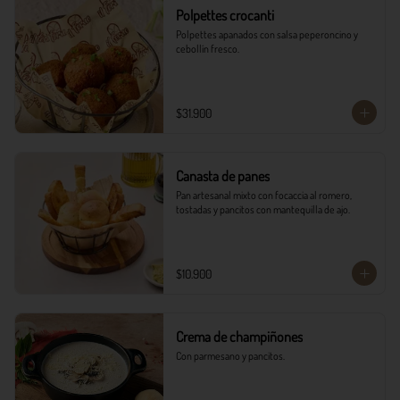
Polpettes crocanti
Polpettes apanados con salsa peperoncino y 
cebollín fresco.
$31.900
Canasta de panes
Pan artesanal mixto con focaccia al romero, 
tostadas y pancitos con mantequilla de ajo.
$10.900
Crema de champiñones
Con parmesano y pancitos.