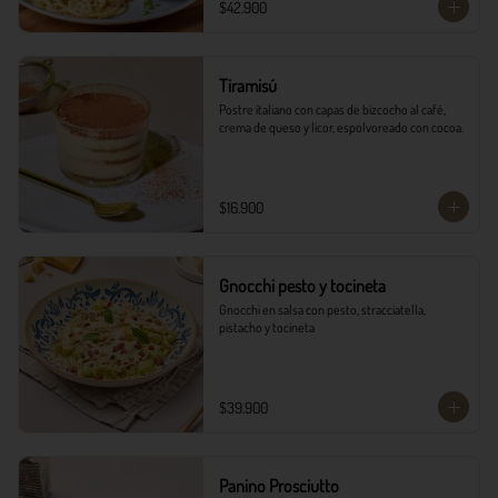
$42.900
Tiramisú
Postre italiano con capas de bizcocho al café, 
crema de queso y licor, espolvoreado con cocoa.
$16.900
Gnocchi pesto y tocineta
Gnocchi en salsa con pesto, stracciatella, 
pistacho y tocineta
$39.900
Panino Prosciutto