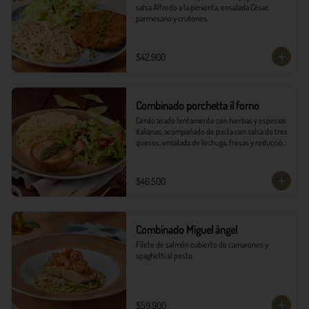
salsa Alfredo a la pimienta, ensalada César, 
parmesano y crutones.
$42.900
Combinado porchetta il forno
Cerdo asado lentamente con hierbas y especias 
italianas, acompañado de pasta con salsa de tres 
quesos, ensalada de lechuga, fresas y reducción 
balsámica.
$46.500
Combinado Miguel ángel
Filete de salmón cubierto de camarones y 
spaghetti al pesto.
$59.900