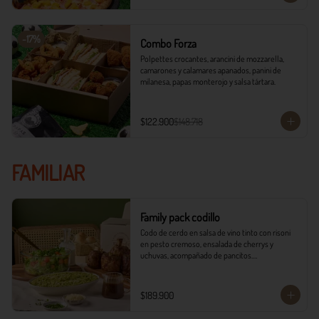
-
17
%
Combo Forza
Polpettes crocantes, arancini de mozzarella, 
camarones y calamares apanados, panini de 
milanesa, papas monterojo y salsa tártara.
$122.900
$148.718
FAMILIAR
Family pack codillo
Codo de cerdo en salsa de vino tinto con risoni 
en pesto cremoso, ensalada de cherrys y 
uchuvas, acompañado de pancitos.​​

​- 4 Codillos de cerdo​

- Risoni (Cantidad ideal para 4 personas)​

$189.900
- Pancitos​

- Ensalada
