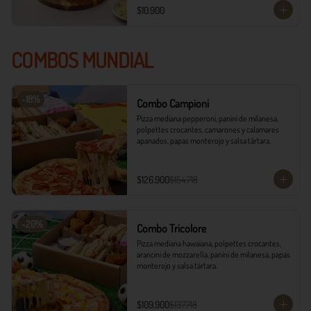
$10.900
COMBOS MUNDIAL
-
18
%
Combo Campioni
Pizza mediana pepperoni, panini de milanesa, 
polpettes crocantes, camarones y calamares 
apanados, papas monterojo y salsa tártara.
$126.900
$154.718
-
20
%
Combo Tricolore
Pizza mediana hawaiana, polpettes crocantes, 
arancini de mozzarella, panini de milanesa, papas 
monterojo y salsa tártara.
$109.900
$137.718