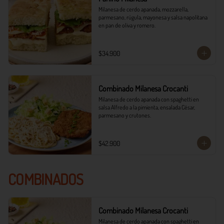
Milanesa de cerdo apanada, mozzarella, 
parmesano, rúgula, mayonesa y salsa napolitana 
en pan de oliva y romero.
$34.900
Combinado Milanesa Crocanti
Milanesa de cerdo apanada con spaghetti en 
salsa Alfredo a la pimienta, ensalada César, 
parmesano y crutones.
$42.900
COMBINADOS
Combinado Milanesa Crocanti
Milanesa de cerdo apanada con spaghetti en 