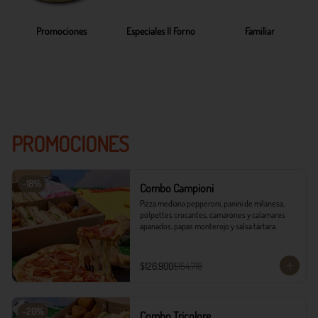
Promociones
Especiales Il Forno
Familiar
PROMOCIONES
-
18
%
Combo Campioni
Pizza mediana pepperoni, panini de milanesa, 
polpettes crocantes, camarones y calamares 
apanados, papas monterojo y salsa tártara.
$126.900
$154.718
-
20
%
Combo Tricolore