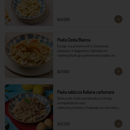
$49.900
Pasta Costa Bianca
Escoge una proteína entre: Camarones, 
calamares o langostinos. Salteados en 
mantequilla de ajo y pimentones asados, en 
salsa alfredo y vino blanco.
$47.900
Pasta salsiccia Italiana carbonara
Salsiccia de cerdo aromatizada con hinojo, 
acompañada de salsa

carbonara y tocineta. Finalizada con vino tinto y 
queso parmesano con

pancitos il forno.
$43.500