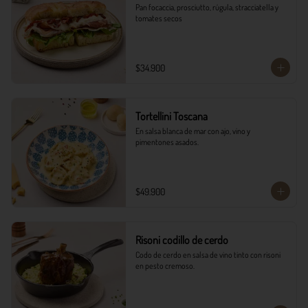
Pan focaccia, prosciutto, rúgula, stracciatella y 
tomates secos
$34.900
Tortellini Toscana
En salsa blanca de mar con ajo, vino y 
pimentones asados.
$49.900
Risoni codillo de cerdo
Codo de cerdo en salsa de vino tinto con risoni 
en pesto cremoso.​