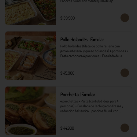
Pancitos 8 und. con mantequilla de ajo.
$139.900
Pollo Holandés | Familiar
Pollo holandés (filete de pollo relleno con 
jamón artesanal y queso holandés) 4 porciones + 
Pasta carbonara 4 porciones + Ensalada de la 
casa 4 porciones + Pancitos 8 und. con 
mantequilla de ajo.
$145.900
Porchetta | Familiar
4 porchettas + Pasta (cantidad ideal para 4 
personas) + Ensalada de lechuga con fresas y 
reducción balsámica + pancitos 8 und. con 
mantequilla de ajo.
$144.900