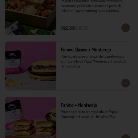
Polpettes crocantes, arancini de mozzarella, 
camarones y calamares apanados, panini de 
milanesa, papas monterojo y salsa tártara.
$122.900
$148.718
Panino Clásico + Monterojo
Panino a elección en el pan de tu preferencia, 
acompañado de Papas Monterojo sal rosada del 
Himalaya 25 g.
Panino + Monterojo
Panino a elección acompañado de Papas 
Monterojo sal rosada del himalaya 25gr