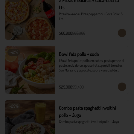
2 Pizzas medianas + Coca-Cola 1.5
Lts
Pizza hawaiana+ Pizza pepperoni + Coca Cola 1.5 
Lts
$60.900
$85.300
-
42
%
Bowl feta pollo + soda
1 Bowl feta pollo: pollo en cubos, pasta penne al 
pesto, maíz dulce, queso feta, ajonjolí, tomates 
San Marzano y aguacate; sobre variedad de 
lechugas, acompañado con vinagreta campiña.

1 Soda Sandía Limón
$29.900
$51.400
-
29
%
Combo pasta spaghetti involtini
pollo + Jugo
Combo pasta spaghetti involtini pollo + Jugo