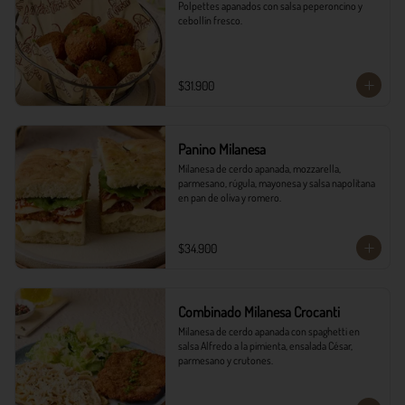
Polpettes apanados con salsa peperoncino y 
cebollín fresco.
$31.900
Panino Milanesa
Milanesa de cerdo apanada, mozzarella, 
parmesano, rúgula, mayonesa y salsa napolitana 
en pan de oliva y romero.
$34.900
Combinado Milanesa Crocanti
Milanesa de cerdo apanada con spaghetti en 
salsa Alfredo a la pimienta, ensalada César, 
parmesano y crutones.