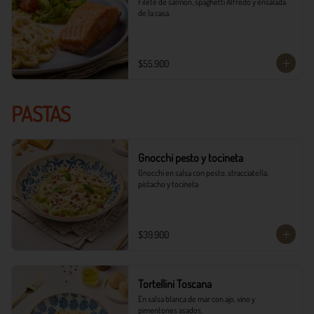
Filete de salmón, spaghetti Alfredo y ensalada 
de la casa.
$55.900
PASTAS
Gnocchi pesto y tocineta
Gnocchi en salsa con pesto, stracciatella, 
pistacho y tocineta
$39.900
Tortellini Toscana
En salsa blanca de mar con ajo, vino y 
pimentones asados.