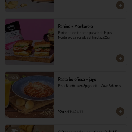
Panino + Monterojo
Panino a elección acompañado de Papas 
Monterojo sal rosada del himalaya 25gr
-
45
%
Pasta boloñesa + jugo
Pasta Boloñesa en Spaghuetti  + Jugo Bahamas
$24.500
$44.400
-
29
%