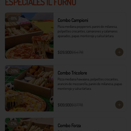
ESPECIALES IL FORNO
-
18
%
Combo Campioni
Pizza mediana pepperoni, panini de milanesa, 
polpettes crocantes, camarones y calamares 
apanados, papas monterojo y salsa tártara.
$126.900
$154.718
-
20
%
Combo Tricolore
Pizza mediana hawaiana, polpettes crocantes, 
arancini de mozzarella, panini de milanesa, papas 
monterojo y salsa tártara.
$109.900
$137.718
-
17
%
Combo Forza