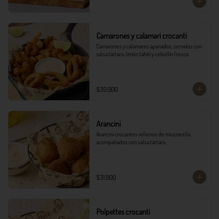
Camarones y calamari crocanti
Camarones y calamares apanados, servidos con 
salsa tártara, limón tahití y cebollín fresco.
$39.900
Arancini
Arancini crocantes rellenos de mozzarella, 
acompañados con salsa tártara.
$31.900
Polpettes crocanti