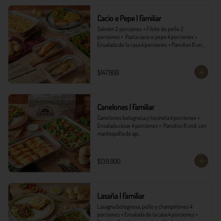
*Ver Instrucciones de preparación en casa.
Cacio e Pepe | Familiar
Salmón 2 porciones + Filete de pollo 2 
porciones +  Pasta cacio e pepe 4 porciones + 
Ensalada de la casa 4 porciones + Pancitos 8 und. 
con mantequilla de ajo.
$147.900
Canelones | Familiar
Canelones bolognesa y tocineta 4 porciones + 
Ensalada césar 4 porciones +  Pancitos 8 und. con 
mantequilla de ajo.
$139.900
Lasaña | Familiar
Lasagna bolognesa, pollo y champiñones 4 
porciones + Ensalada de la casa 4 porciones + 