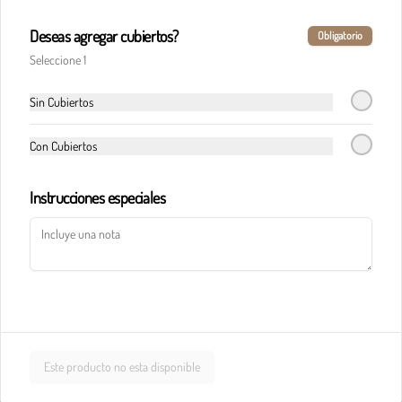
Deseas agregar cubiertos?
Obligatorio
Pasta calderete castello pollo
Seleccione 1
En salsa de champiñones y salsa Alfredo, maíz, 
champiñones, jamón, tocineta y queso 
parmesano.
Sin Cubiertos
Con Cubiertos
$33.900
Instrucciones especiales
Pasta calderete paradiso solomito
Salteado de solomito con tocineta, 
champiñones y queso parmesano en salsa de 
queso azul.
$40.900
Este producto no esta disponible
Pasta calderete pollo al pesto
Pollo en cubos y tocineta en salsa napolitana y 