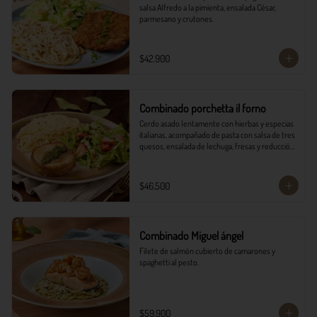
salsa Alfredo a la pimienta, ensalada César, 
parmesano y crutones.
$42.900
Combinado porchetta il forno
Cerdo asado lentamente con hierbas y especias 
italianas, acompañado de pasta con salsa de tres 
quesos, ensalada de lechuga, fresas y reducción 
balsámica.
$46.500
Combinado Miguel ángel
Filete de salmón cubierto de camarones y 
spaghetti al pesto.
$59.900