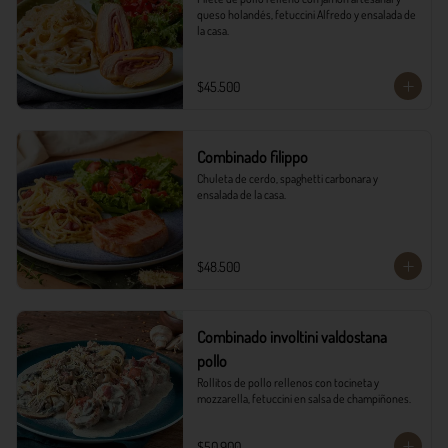
queso holandés, fetuccini Alfredo y ensalada de 
la casa.
$45.500
Combinado filippo
Chuleta de cerdo, spaghetti carbonara y 
ensalada de la casa.
$48.500
Combinado involtini valdostana
pollo
Rollitos de pollo rellenos con tocineta y 
mozzarella, fetuccini en salsa de champiñones.
$50.900