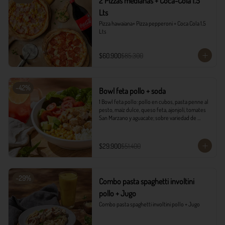
2 Pizzas medianas + Coca-Cola 1.5
Lts
Pizza hawaiana+ Pizza pepperoni + Coca Cola 1.5 
Lts
$60.900
$85.300
-
42
%
Bowl feta pollo + soda
1 Bowl feta pollo: pollo en cubos, pasta penne al 
pesto, maíz dulce, queso feta, ajonjolí, tomates 
San Marzano y aguacate; sobre variedad de 
lechugas, acompañado con vinagreta campiña.

1 Soda Sandía Limón
$29.900
$51.400
-
29
%
Combo pasta spaghetti involtini
pollo + Jugo
Combo pasta spaghetti involtini pollo + Jugo