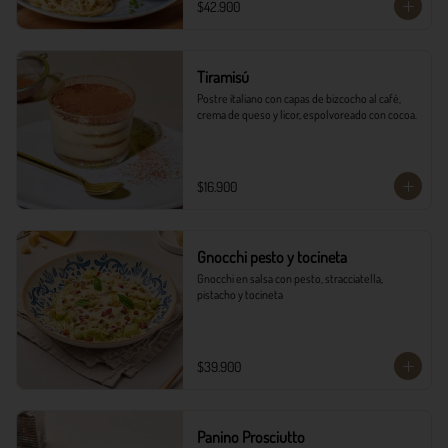
$42.900
Tiramisú
Postre italiano con capas de bizcocho al café, 
crema de queso y licor, espolvoreado con cocoa.
$16.900
Gnocchi pesto y tocineta
Gnocchi en salsa con pesto, stracciatella, 
pistacho y tocineta
$39.900
Panino Prosciutto