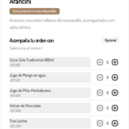
Arancini
Este producto no esta disponible
Arancini crocantes rellenos de mozzarella, acompañados con
$32.900
salsa tártara.
Acompaña tu orden con
Pasta boloñesa
Opcional
Carne de res en cocción lenta, en clásica salsa de 
Seleccione al menos 1
pomodoro, cebolla y finas hierbas italianas.
Coca-Cola Tradicional 400ml
0
+
$8.900
$32.900
Jugo de Mango en agua
0
+
$11.500
Jugo de Piña-Hierbabuena
Pasta boloñesa di Italia
0
+
$11.500
Carne de res en cocción lenta, en clásica salsa de 
pomodoro, cebolla y finas hierbas italianas, 
Volcán de Chocolate
0
acompañada del corazón cremoso de la burrata.
+
$17.900
Tres Leches
0
$36.900
+
$15.900