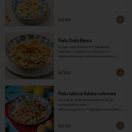
$49.900
Pasta Costa Bianca
Escoge una proteína entre: Camarones, 
calamares o langostinos. Salteados en 
mantequilla de ajo y pimentones asados, en 
salsa alfredo y vino blanco.
$47.900
Pasta salsiccia Italiana carbonara
Salsiccia de cerdo aromatizada con hinojo, 
acompañada de salsa

carbonara y tocineta. Finalizada con vino tinto y 
queso parmesano con

pancitos il forno.
$43.500