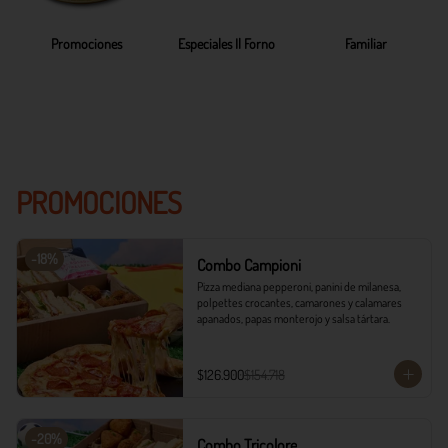
Promociones
Especiales Il Forno
Familiar
PROMOCIONES
-
18
%
Combo Campioni
Pizza mediana pepperoni, panini de milanesa, 
polpettes crocantes, camarones y calamares 
apanados, papas monterojo y salsa tártara.
$126.900
$154.718
-
20
%
Combo Tricolore