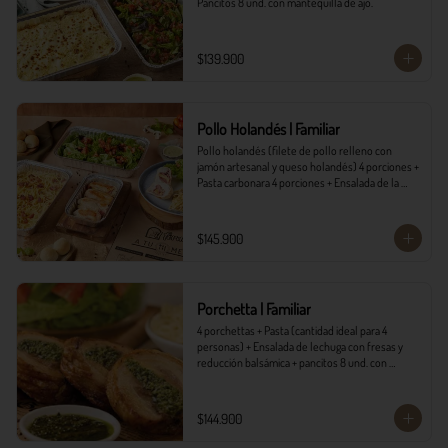
Pancitos 8 und. con mantequilla de ajo.
$139.900
Pollo Holandés | Familiar
Pollo holandés (filete de pollo relleno con 
jamón artesanal y queso holandés) 4 porciones + 
Pasta carbonara 4 porciones + Ensalada de la 
casa 4 porciones + Pancitos 8 und. con 
mantequilla de ajo.
$145.900
Porchetta | Familiar
4 porchettas + Pasta (cantidad ideal para 4 
personas) + Ensalada de lechuga con fresas y 
reducción balsámica + pancitos 8 und. con 
mantequilla de ajo.
$144.900