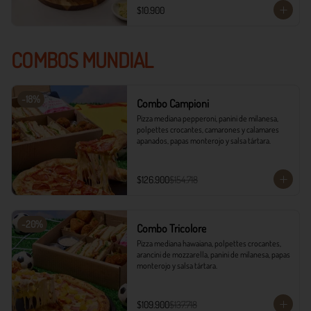
$10.900
COMBOS MUNDIAL
-
18
%
Combo Campioni
Pizza mediana pepperoni, panini de milanesa, 
polpettes crocantes, camarones y calamares 
apanados, papas monterojo y salsa tártara.
$126.900
$154.718
-
20
%
Combo Tricolore
Pizza mediana hawaiana, polpettes crocantes, 
arancini de mozzarella, panini de milanesa, papas 
monterojo y salsa tártara.
$109.900
$137.718