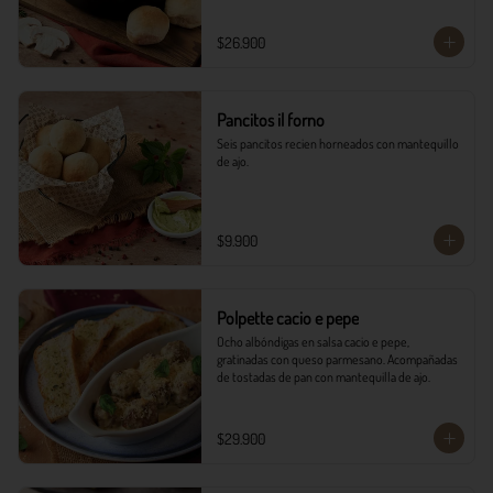
$26.900
Pancitos il forno
Seis pancitos recien horneados con mantequillo 
de ajo.
$9.900
Polpette cacio e pepe
Ocho albóndigas en salsa cacio e pepe, 
gratinadas con queso parmesano. Acompañadas 
de tostadas de pan con mantequilla de ajo.
$29.900