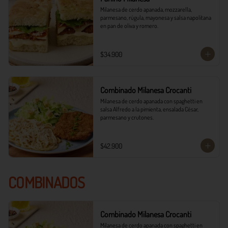
Milanesa de cerdo apanada, mozzarella, 
parmesano, rúgula, mayonesa y salsa napolitana 
en pan de oliva y romero.
$34.900
Combinado Milanesa Crocanti
Milanesa de cerdo apanada con spaghetti en 
salsa Alfredo a la pimienta, ensalada César, 
parmesano y crutones.
$42.900
COMBINADOS
Combinado Milanesa Crocanti
Milanesa de cerdo apanada con spaghetti en 