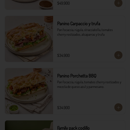
$49.900
Panino Carpaccio y trufa
Pan focaccia, rúgula, stracciatella, tomates 
cherry rostizados, alcaparras y trufa
$34.900
Panino Porchetta BBQ
Pan focaccia, rúgula, tomates cherry rostizados y 
mezcla de queso azul y parmesano.
$34.900
Family pack codillo