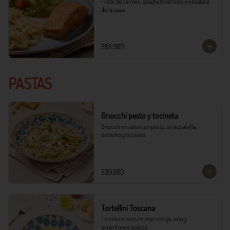
Filete de salmón, spaghetti Alfredo y ensalada 
de la casa.
$55.900
PASTAS
Gnocchi pesto y tocineta
Gnocchi en salsa con pesto, stracciatella, 
pistacho y tocineta
$39.900
Tortellini Toscana
En salsa blanca de mar con ajo, vino y 
pimentones asados.