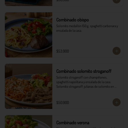
Combinado obispo
Solomito medallón 150 g,  spaghetti carbonara y 
ensalada de la casa.
$53.900
Combinado solomito stroganoff
Solomito stroganoff con champiñones, 
spaghetti napolitana y ensalada de la casa.  

Solomito stroganoff: julianas de solomito en 
cocción lenta, con champiñones aromatizados 
con finas hierbas.
$50.900
Combinado verona