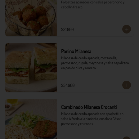
Polpettes apanados con salsa peperoncino y 
cebollín fresco.
$31.900
Panino Milanesa
Milanesa de cerdo apanada, mozzarella, 
parmesano, rúgula, mayonesa y salsa napolitana 
en pan de oliva y romero.
$34.900
Combinado Milanesa Crocanti
Milanesa de cerdo apanada con spaghetti en 
salsa Alfredo a la pimienta, ensalada César, 
parmesano y crutones.