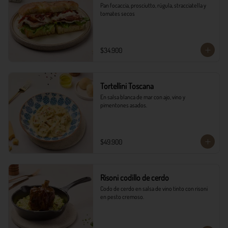
Pan focaccia, prosciutto, rúgula, stracciatella y 
tomates secos
$34.900
Tortellini Toscana
En salsa blanca de mar con ajo, vino y 
pimentones asados.
$49.900
Risoni codillo de cerdo
Codo de cerdo en salsa de vino tinto con risoni 
en pesto cremoso.​