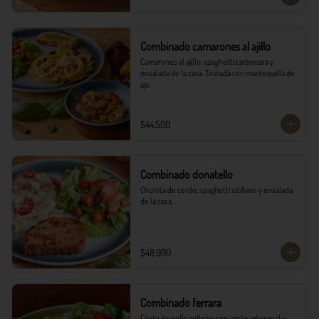
Combinado camarones al ajillo
Camarones al ajillo, spaghetti carbonara y 
ensalada de la casa. Tostada con mantequilla de 
ajo.
$44.500
Combinado donatello
Chuleta de cerdo, spaghetti siciliano y ensalada 
de la casa.
$48.900
Combinado ferrara
Filete de pollo relleno con jamón artesanal y 