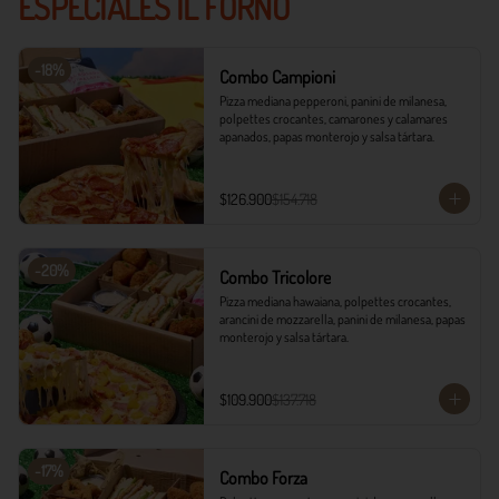
ESPECIALES IL FORNO
-
18
%
Combo Campioni
Pizza mediana pepperoni, panini de milanesa, 
polpettes crocantes, camarones y calamares 
apanados, papas monterojo y salsa tártara.
$126.900
$154.718
-
20
%
Combo Tricolore
Pizza mediana hawaiana, polpettes crocantes, 
arancini de mozzarella, panini de milanesa, papas 
monterojo y salsa tártara.
$109.900
$137.718
-
17
%
Combo Forza