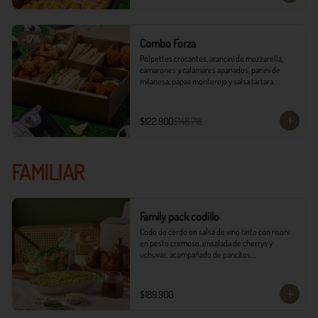
-
17
%
Combo Forza
Polpettes crocantes, arancini de mozzarella, 
camarones y calamares apanados, panini de 
milanesa, papas monterojo y salsa tártara.
$122.900
$148.718
FAMILIAR
Family pack codillo
Codo de cerdo en salsa de vino tinto con risoni 
en pesto cremoso, ensalada de cherrys y 
uchuvas, acompañado de pancitos.​​

​- 4 Codillos de cerdo​

- Risoni (Cantidad ideal para 4 personas)​

$189.900
- Pancitos​

- Ensalada
