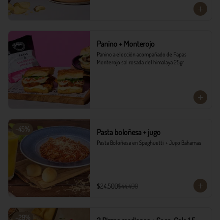
Panino + Monterojo
Panino a elección acompañado de Papas 
Monterojo sal rosada del himalaya 25gr
-
45
%
Pasta boloñesa + jugo
Pasta Boloñesa en Spaghuetti  + Jugo Bahamas
$24.500
$44.400
-
29
%