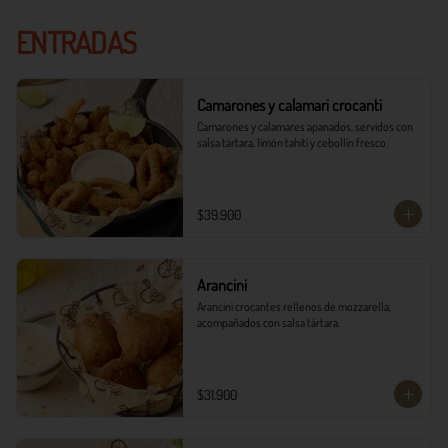
ENTRADAS
Camarones y calamari crocanti
Camarones y calamares apanados, servidos con 
salsa tártara, limón tahití y cebollín fresco.
$39.900
Arancini
Arancini crocantes rellenos de mozzarella, 
acompañados con salsa tártara.
$31.900