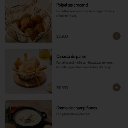
Polpettes crocanti
Polpettes apanados con salsa peperoncino y 
cebollín fresco.
$31.900
Canasta de panes
Pan artesanal mixto con focaccia al romero, 
tostadas y pancitos con mantequilla de ajo.
$10.900
Crema de champiñones
Con parmesano y pancitos.