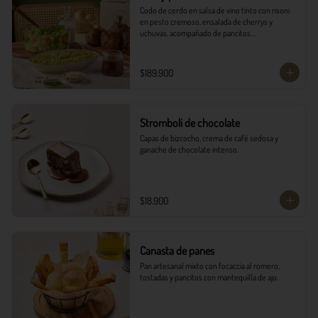
Codo de cerdo en salsa de vino tinto con risoni 
en pesto cremoso, ensalada de cherrys y 
uchuvas, acompañado de pancitos.​​

​- 4 Codillos de cerdo​

- Risoni (Cantidad ideal para 4 personas)​

$189.900
- Pancitos​

- Ensalada

*Ver Instrucciones de preparación en casa.
Stromboli de chocolate
Capas de bizcocho, crema de café sedosa y 
ganache de chocolate intenso.
$18.900
Canasta de panes
Pan artesanal mixto con focaccia al romero, 
tostadas y pancitos con mantequilla de ajo.