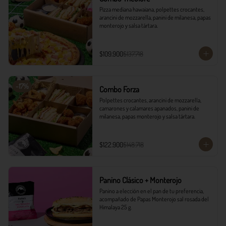
Pizza mediana hawaiana, polpettes crocantes, 
arancini de mozzarella, panini de milanesa, papas 
monterojo y salsa tártara.
$109.900
$137.718
-
17
%
Combo Forza
Polpettes crocantes, arancini de mozzarella, 
camarones y calamares apanados, panini de 
milanesa, papas monterojo y salsa tártara.
$122.900
$148.718
Panino Clásico + Monterojo
Panino a elección en el pan de tu preferencia, 
acompañado de Papas Monterojo sal rosada del 
Himalaya 25 g.