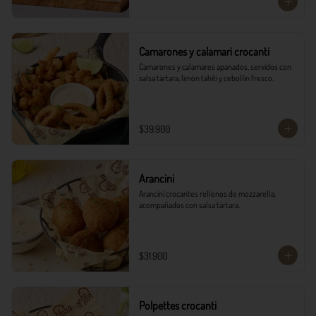
Camarones y calamari crocanti
Camarones y calamares apanados, servidos con 
salsa tártara, limón tahití y cebollín fresco.
$39.900
Arancini
Arancini crocantes rellenos de mozzarella, 
acompañados con salsa tártara.
$31.900
Polpettes crocanti