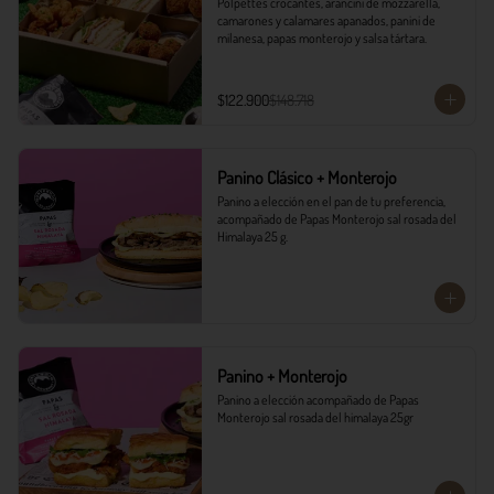
Polpettes crocantes, arancini de mozzarella, 
camarones y calamares apanados, panini de 
milanesa, papas monterojo y salsa tártara.
$122.900
$148.718
Panino Clásico + Monterojo
Panino a elección en el pan de tu preferencia, 
acompañado de Papas Monterojo sal rosada del 
Himalaya 25 g.
Panino + Monterojo
Panino a elección acompañado de Papas 
Monterojo sal rosada del himalaya 25gr