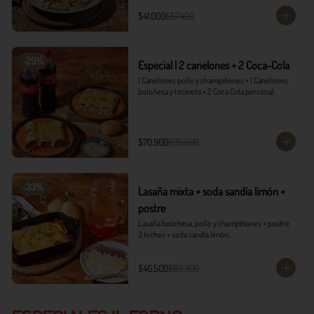
$41.000
$57.400
-
29
%
Especial | 2 canelones + 2 Coca-Cola
1 Canelones pollo y champiñones + 1 Canelones 
boloñesa y tocineta + 2 Coca Cola personal.
$70.900
$99.600
-
33
%
Lasaña mixta + soda sandía limón +
postre
Lasaña boloñesa, pollo y champiñones + postre 
3 leches + soda sandía limón.
$46.500
$69.300