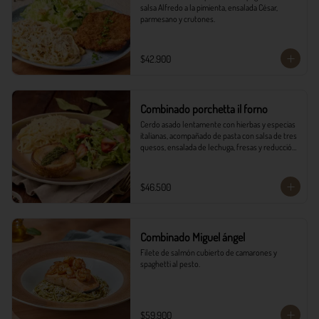
salsa Alfredo a la pimienta, ensalada César, 
parmesano y crutones.
$42.900
Combinado porchetta il forno
Cerdo asado lentamente con hierbas y especias 
italianas, acompañado de pasta con salsa de tres 
quesos, ensalada de lechuga, fresas y reducción 
balsámica.
$46.500
Combinado Miguel ángel
Filete de salmón cubierto de camarones y 
spaghetti al pesto.
$59.900