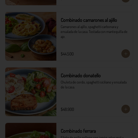
Combinado camarones al ajillo
Camarones al ajillo, spaghetti carbonara y 
ensalada de la casa. Tostada con mantequilla de 
ajo.
$44.500
Combinado donatello
Chuleta de cerdo, spaghetti siciliano y ensalada 
de la casa.
$48.900
Combinado ferrara
Filete de pollo relleno con jamón artesanal y 