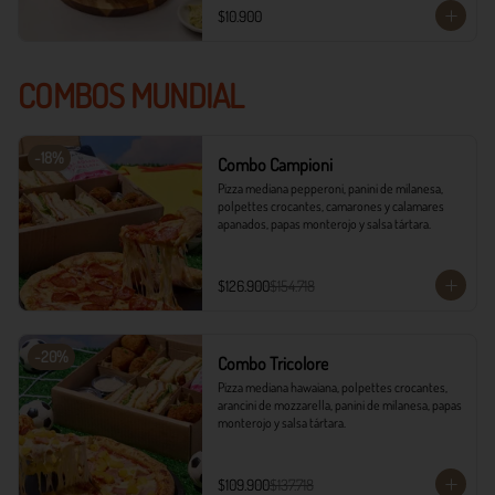
$10.900
COMBOS MUNDIAL
-
18
%
Combo Campioni
Pizza mediana pepperoni, panini de milanesa, 
polpettes crocantes, camarones y calamares 
apanados, papas monterojo y salsa tártara.
$126.900
$154.718
-
20
%
Combo Tricolore
Pizza mediana hawaiana, polpettes crocantes, 
arancini de mozzarella, panini de milanesa, papas 
monterojo y salsa tártara.
$109.900
$137.718