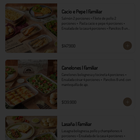
*Ver Instrucciones de preparación en casa.
Cacio e Pepe | Familiar
Salmón 2 porciones + Filete de pollo 2 
porciones +  Pasta cacio e pepe 4 porciones + 
Ensalada de la casa 4 porciones + Pancitos 8 und. 
con mantequilla de ajo.
$147.900
Canelones | Familiar
Canelones bolognesa y tocineta 4 porciones + 
Ensalada césar 4 porciones +  Pancitos 8 und. con 
mantequilla de ajo.
$139.900
Lasaña | Familiar
Lasagna bolognesa, pollo y champiñones 4 
porciones + Ensalada de la casa 4 porciones + 