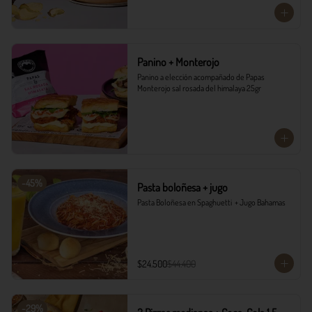
Panino + Monterojo
Panino a elección acompañado de Papas 
Monterojo sal rosada del himalaya 25gr
-
45
%
Pasta boloñesa + jugo
Pasta Boloñesa en Spaghuetti  + Jugo Bahamas
$24.500
$44.400
-
29
%