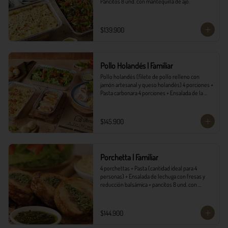
Pancitos 8 und. con mantequilla de ajo.
$139.900
Pollo Holandés | Familiar
Pollo holandés (filete de pollo relleno con 
jamón artesanal y queso holandés) 4 porciones + 
Pasta carbonara 4 porciones + Ensalada de la 
casa 4 porciones + Pancitos 8 und. con 
mantequilla de ajo.
$145.900
Porchetta | Familiar
4 porchettas + Pasta (cantidad ideal para 4 
personas) + Ensalada de lechuga con fresas y 
reducción balsámica + pancitos 8 und. con 
mantequilla de ajo.
$144.900