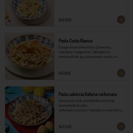
$49.900
Pasta Costa Bianca
Escoge una proteína entre: Camarones, 
calamares o langostinos. Salteados en 
mantequilla de ajo y pimentones asados, en 
salsa alfredo y vino blanco.
$47.900
Pasta salsiccia Italiana carbonara
Salsiccia de cerdo aromatizada con hinojo, 
acompañada de salsa

carbonara y tocineta. Finalizada con vino tinto y 
queso parmesano con

pancitos il forno.
$43.500