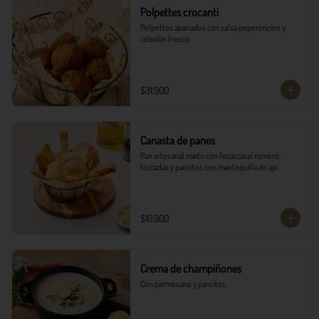
Polpettes crocanti
Polpettes apanados con salsa peperoncino y 
cebollín fresco.
$31.900
Canasta de panes
Pan artesanal mixto con focaccia al romero, 
tostadas y pancitos con mantequilla de ajo.
$10.900
Crema de champiñones
Con parmesano y pancitos.