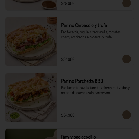
$49.900
Panino Carpaccio y trufa
Pan focaccia, rúgula, stracciatella, tomates 
cherry rostizados, alcaparras y trufa
$34.900
Panino Porchetta BBQ
Pan focaccia, rúgula, tomates cherry rostizados y 
mezcla de queso azul y parmesano.
$34.900
Family pack codillo