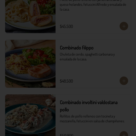
queso holandés, fetuccini Alfredo y ensalada de 
la casa.
$45.500
Combinado filippo
Chuleta de cerdo, spaghetti carbonara y 
ensalada de la casa.
$48.500
Combinado involtini valdostana
pollo
Rollitos de pollo rellenos con tocineta y 
mozzarella, fetuccini en salsa de champiñones.
$50.900