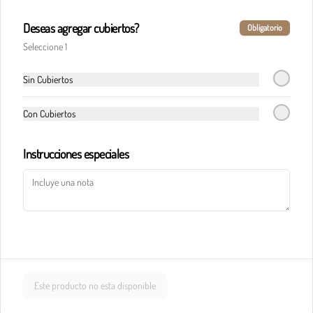
Deseas agregar cubiertos?
Obligatorio
Pasta calderete castello pollo
Seleccione 1
En salsa de champiñones y salsa Alfredo, maíz, 
champiñones, jamón, tocineta y queso 
parmesano.
Sin Cubiertos
Con Cubiertos
$33.900
Instrucciones especiales
Pasta calderete paradiso solomito
Salteado de solomito con tocineta, 
champiñones y queso parmesano en salsa de 
queso azul.
$40.900
Este producto no esta disponible
Pasta calderete pollo al pesto
Pollo en cubos y tocineta en salsa napolitana y 