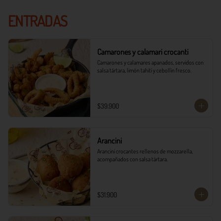
ENTRADAS
Camarones y calamari crocanti
Camarones y calamares apanados, servidos con 
salsa tártara, limón tahití y cebollín fresco.
$39.900
Arancini
Arancini crocantes rellenos de mozzarella, 
acompañados con salsa tártara.
$31.900