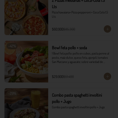
2 Pizzas medianas + Coca-Cola 1.5
Lts
Pizza hawaiana+ Pizza pepperoni + Coca Cola 1.5 
Lts
$60.900
$85.300
-
42
%
Bowl feta pollo + soda
1 Bowl feta pollo: pollo en cubos, pasta penne al 
pesto, maíz dulce, queso feta, ajonjolí, tomates 
San Marzano y aguacate; sobre variedad de 
lechugas, acompañado con vinagreta campiña.

1 Soda Sandía Limón
$29.900
$51.400
-
29
%
Combo pasta spaghetti involtini
pollo + Jugo
Combo pasta spaghetti involtini pollo + Jugo