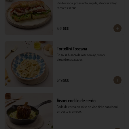
Pan focaccia, prosciutto, rúgula, stracciatella y 
tomates secos
$34.900
Tortellini Toscana
En salsa blanca de mar con ajo, vino y 
pimentones asados.
$49.900
Risoni codillo de cerdo
Codo de cerdo en salsa de vino tinto con risoni 
en pesto cremoso.​