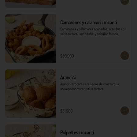
Camarones y calamari crocanti
Camarones y calamares apanados, servidos con 
salsa tártara, limón tahití y cebollín fresco.
$39.900
Arancini
Arancini crocantes rellenos de mozzarella, 
acompañados con salsa tártara.
$31.900
Polpettes crocanti