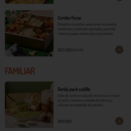
-
17
%
Combo Forza
Polpettes crocantes, arancini de mozzarella, 
camarones y calamares apanados, panini de 
milanesa, papas monterojo y salsa tártara.
$122.900
$148.718
FAMILIAR
Family pack codillo
Codo de cerdo en salsa de vino tinto con risoni 
en pesto cremoso, ensalada de cherrys y 
uchuvas, acompañado de pancitos.​​

​- 4 Codillos de cerdo​

- Risoni (Cantidad ideal para 4 personas)​

$189.900
- Pancitos​

- Ensalada
