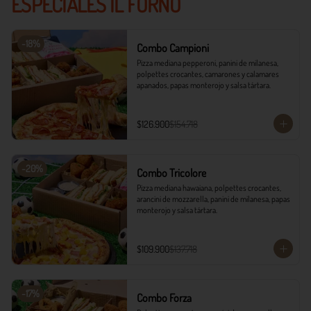
ESPECIALES IL FORNO
-
18
%
Combo Campioni
Pizza mediana pepperoni, panini de milanesa, 
polpettes crocantes, camarones y calamares 
apanados, papas monterojo y salsa tártara.
$126.900
$154.718
-
20
%
Combo Tricolore
Pizza mediana hawaiana, polpettes crocantes, 
arancini de mozzarella, panini de milanesa, papas 
monterojo y salsa tártara.
$109.900
$137.718
-
17
%
Combo Forza