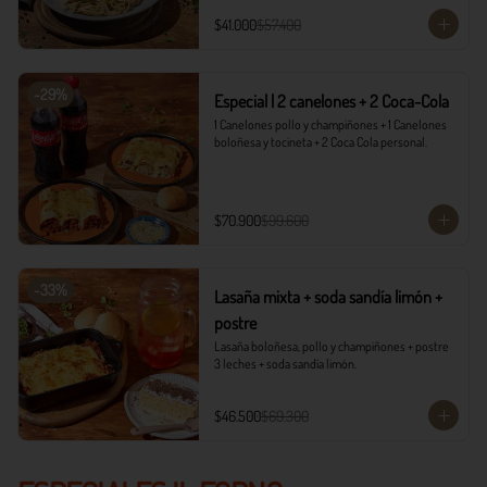
$41.000
$57.400
-
29
%
Especial | 2 canelones + 2 Coca-Cola
1 Canelones pollo y champiñones + 1 Canelones 
boloñesa y tocineta + 2 Coca Cola personal.
$70.900
$99.600
-
33
%
Lasaña mixta + soda sandía limón +
postre
Lasaña boloñesa, pollo y champiñones + postre 
3 leches + soda sandía limón.
$46.500
$69.300