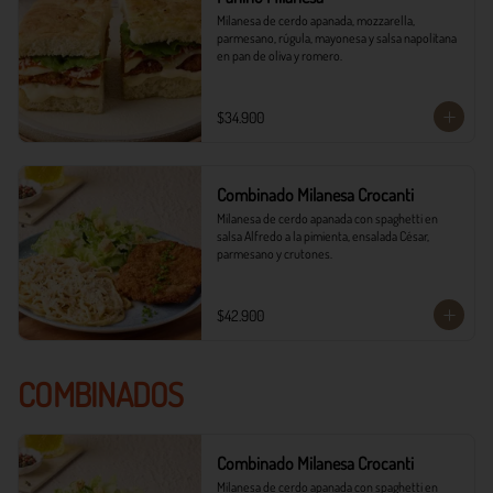
Milanesa de cerdo apanada, mozzarella, 
parmesano, rúgula, mayonesa y salsa napolitana 
en pan de oliva y romero.
$34.900
Combinado Milanesa Crocanti
Milanesa de cerdo apanada con spaghetti en 
salsa Alfredo a la pimienta, ensalada César, 
parmesano y crutones.
$42.900
COMBINADOS
Combinado Milanesa Crocanti
Milanesa de cerdo apanada con spaghetti en 