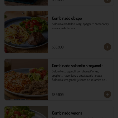
Combinado obispo
Solomito medallón 150 g,  spaghetti carbonara y 
ensalada de la casa.
$53.900
Combinado solomito stroganoff
Solomito stroganoff con champiñones, 
spaghetti napolitana y ensalada de la casa.  

Solomito stroganoff: julianas de solomito en 
cocción lenta, con champiñones aromatizados 
con finas hierbas.
$50.900
Combinado verona