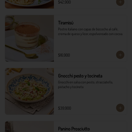
$42.900
Tiramisú
Postre italiano con capas de bizcocho al café, 
crema de queso y licor, espolvoreado con cocoa.
$16.900
Gnocchi pesto y tocineta
Gnocchi en salsa con pesto, stracciatella, 
pistacho y tocineta
$39.900
Panino Prosciutto