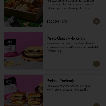
Polpettes crocantes, arancini de mozzarella, 
camarones y calamares apanados, panini de 
milanesa, papas monterojo y salsa tártara.
$122.900
$148.718
Panino Clásico + Monterojo
Panino a elección en el pan de tu preferencia, 
acompañado de Papas Monterojo sal rosada del 
Himalaya 25 g.
Panino + Monterojo
Panino a elección acompañado de Papas 
Monterojo sal rosada del himalaya 25gr