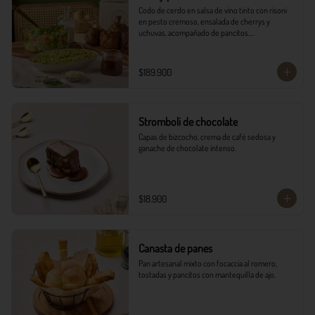
Codo de cerdo en salsa de vino tinto con risoni 
en pesto cremoso, ensalada de cherrys y 
uchuvas, acompañado de pancitos.​​

​- 4 Codillos de cerdo​

- Risoni (Cantidad ideal para 4 personas)​

$189.900
- Pancitos​

- Ensalada

*Ver Instrucciones de preparación en casa.
Stromboli de chocolate
Capas de bizcocho, crema de café sedosa y 
ganache de chocolate intenso.
$18.900
Canasta de panes
Pan artesanal mixto con focaccia al romero, 
tostadas y pancitos con mantequilla de ajo.