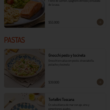
Filete de salmón, spaghetti Alfredo y ensalada 
de la casa.
$55.900
PASTAS
Gnocchi pesto y tocineta
Gnocchi en salsa con pesto, stracciatella, 
pistacho y tocineta
$39.900
Tortellini Toscana
En salsa blanca de mar con ajo, vino y 
pimentones asados.