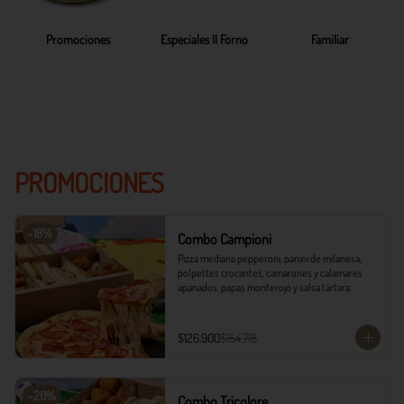
Promociones
Especiales Il Forno
Familiar
PROMOCIONES
-
18
%
Combo Campioni
Pizza mediana pepperoni, panini de milanesa, 
polpettes crocantes, camarones y calamares 
apanados, papas monterojo y salsa tártara.
$126.900
$154.718
-
20
%
Combo Tricolore