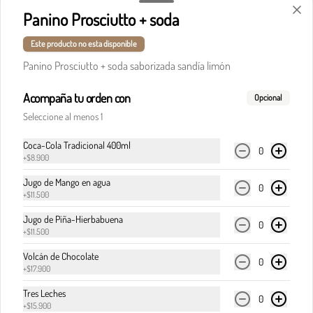
Panino Prosciutto + soda
Este producto no esta disponible
$32.900
Panino Prosciutto + soda saborizada sandía limón
Acompaña tu orden con
Pasta boloñesa
Opcional
Carne de res en cocción lenta, en clásica salsa de 
Seleccione al menos 1
pomodoro, cebolla y finas hierbas italianas.
Coca-Cola Tradicional 400ml
0
+
$8.900
$32.900
Jugo de Mango en agua
0
+
$11.500
Jugo de Piña-Hierbabuena
Pasta boloñesa di Italia
0
+
$11.500
Carne de res en cocción lenta, en clásica salsa de 
pomodoro, cebolla y finas hierbas italianas, 
Volcán de Chocolate
0
acompañada del corazón cremoso de la burrata.
+
$17.900
Tres Leches
0
$36.900
+
$15.900