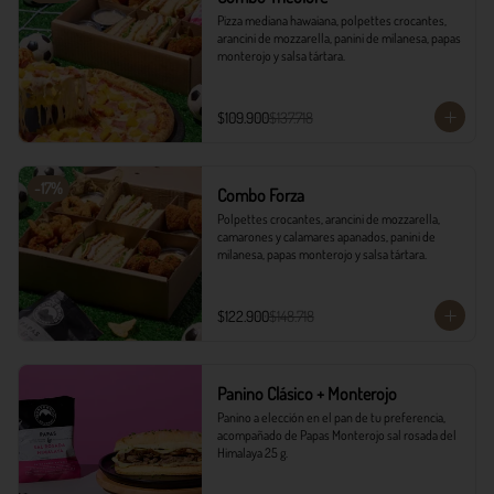
Pizza mediana hawaiana, polpettes crocantes, 
arancini de mozzarella, panini de milanesa, papas 
monterojo y salsa tártara.
$109.900
$137.718
-
17
%
Combo Forza
Polpettes crocantes, arancini de mozzarella, 
camarones y calamares apanados, panini de 
milanesa, papas monterojo y salsa tártara.
$122.900
$148.718
Panino Clásico + Monterojo
Panino a elección en el pan de tu preferencia, 
acompañado de Papas Monterojo sal rosada del 
Himalaya 25 g.