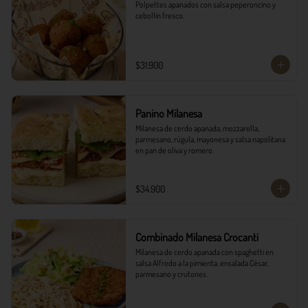
Polpettes apanados con salsa peperoncino y 
cebollín fresco.
$31.900
Panino Milanesa
Milanesa de cerdo apanada, mozzarella, 
parmesano, rúgula, mayonesa y salsa napolitana 
en pan de oliva y romero.
$34.900
Combinado Milanesa Crocanti
Milanesa de cerdo apanada con spaghetti en 
salsa Alfredo a la pimienta, ensalada César, 
parmesano y crutones.