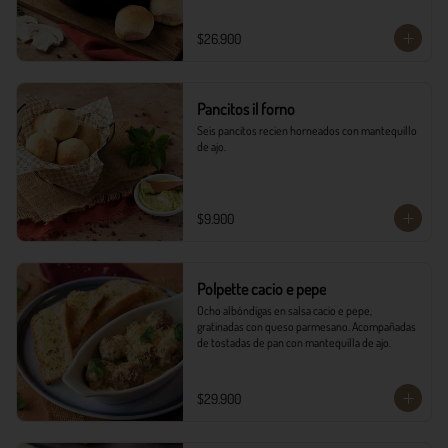
$26.900
Pancitos il forno
Seis pancitos recien horneados con mantequillo 
de ajo.
$9.900
Polpette cacio e pepe
Ocho albóndigas en salsa cacio e pepe, 
gratinadas con queso parmesano. Acompañadas 
de tostadas de pan con mantequilla de ajo.
$29.900