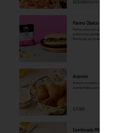
$126.900
$154.718
Panino Clásico + Monterojo
Panino a elección en el pan de tu 
preferencia, acompañado de Papas 
Monterojo sal rosada del Himalaya 25 g.
Arancini
Arancini crocantes rellenos de mozzarella, 
acompañados con salsa tártara.
$31.900
Combinado Milanesa Crocanti