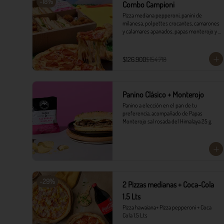
-
18
%
Combo Campioni
Pizza mediana pepperoni, panini de 
milanesa, polpettes crocantes, camarones 
y calamares apanados, papas monterojo y 
salsa tártara.
$126.900
$154.718
Panino Clásico + Monterojo
Panino a elección en el pan de tu 
preferencia, acompañado de Papas 
Monterojo sal rosada del Himalaya 25 g.
-
29
%
2 Pizzas medianas + Coca-Cola
1.5 Lts
Pizza hawaiana+ Pizza pepperoni + Coca 
Cola 1.5 Lts