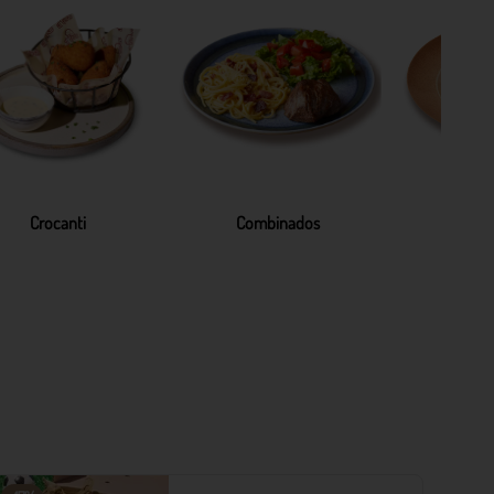
Crocanti
Combinados
Pa