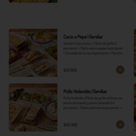
Cacio e Pepe | Familiar
Salmón 2 porciones + Filete de pollo 2 
porciones +  Pasta cacio e pepe 4 porciones 
+ Ensalada de la casa 4 porciones + Pancitos 
8 und. con mantequilla de ajo.
$147.900
Pollo Holandés | Familiar
Pollo holandés (filete de pollo relleno con 
jamón artesanal y queso holandés) 4 
porciones + Pasta carbonara 4 porciones + 
Ensalada de la casa 4 porciones + Pancitos 8 
und. con mantequilla de ajo.
$145.900