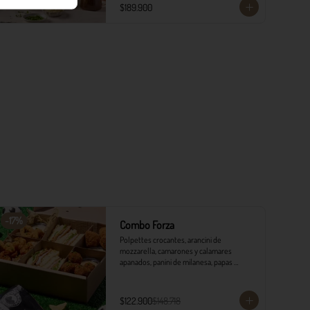
​- 4 Codillos de cerdo​

$189.900
- Risoni (Cantidad ideal para 4 personas)​

- Pancitos​

- Ensalada

*Ver Instrucciones de preparación en casa.
-
17
%
Combo Forza
Polpettes crocantes, arancini de 
mozzarella, camarones y calamares 
apanados, panini de milanesa, papas 
monterojo y salsa tártara.
$122.900
$148.718