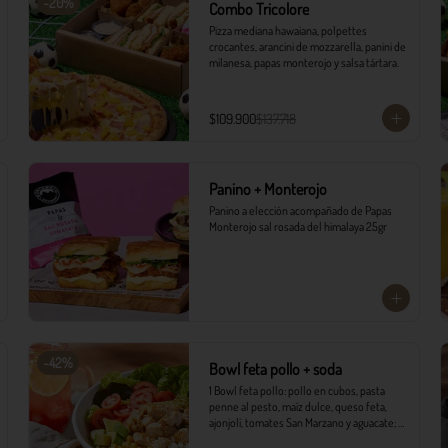
-
20
%
Combo Tricolore
Pizza mediana hawaiana, polpettes 
crocantes, arancini de mozzarella, panini de 
milanesa, papas monterojo y salsa tártara.
$109.900
$137.718
Panino + Monterojo
Panino a elección acompañado de Papas 
Monterojo sal rosada del himalaya 25gr
-
42
%
Bowl feta pollo + soda
1 Bowl feta pollo: pollo en cubos, pasta 
penne al pesto, maíz dulce, queso feta, 
ajonjolí, tomates San Marzano y aguacate; 
sobre variedad de lechugas, acompañado 