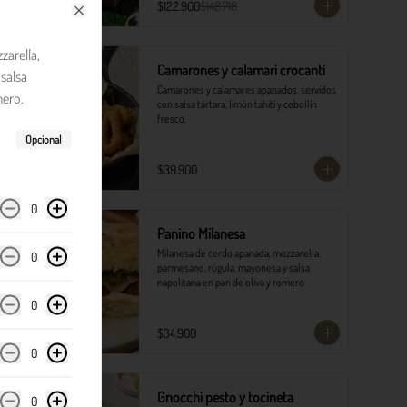
$122.900
$148.718
Close
zarella,
Camarones y calamari crocanti
salsa
Camarones y calamares apanados, servidos 
mero.
con salsa tártara, limón tahití y cebollín 
fresco.
Opcional
$39.900
0
Panino Milanesa
Milanesa de cerdo apanada, mozzarella, 
0
parmesano, rúgula, mayonesa y salsa 
napolitana en pan de oliva y romero.
0
$34.900
0
Gnocchi pesto y tocineta
0