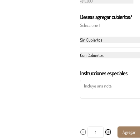
+
$15.900
Postre italiano con capas de bizcocho al 
café, crema de queso y licor, espolvoreado 
con cocoa.
Deseas agregar cubiertos?
Seleccione 1
$16.900
Sin Cubiertos
Tortellini Toscana
Con Cubiertos
En salsa blanca de mar con ajo, vino y 
pimentones asados.
Instrucciones especiales
$49.900
Panino Porchetta BBQ
Pan focaccia, rúgula, tomates cherry 
rostizados y mezcla de queso azul y 
parmesano.
Agregar