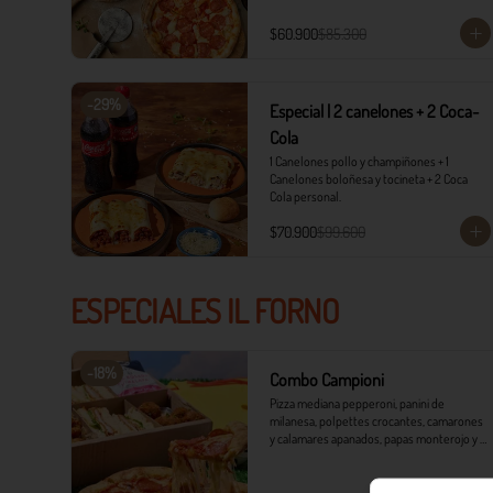
$60.900
$85.300
-
29
%
Especial | 2 canelones + 2 Coca-
Cola
1 Canelones pollo y champiñones + 1 
Canelones boloñesa y tocineta + 2 Coca 
Cola personal.
$70.900
$99.600
ESPECIALES IL FORNO
-
18
%
Combo Campioni
Pizza mediana pepperoni, panini de 
milanesa, polpettes crocantes, camarones 
y calamares apanados, papas monterojo y 
salsa tártara.