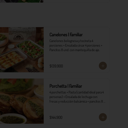
Canelones | Familiar
Canelones bolognesa y tocineta 4 
porciones + Ensalada césar 4 porciones +  
Pancitos 8 und. con mantequilla de ajo.
$139.900
Porchetta | Familiar
4 porchettas + Pasta (cantidad ideal para 4 
personas) + Ensalada de lechuga con 
fresas y reducción balsámica + pancitos 8 
und. con mantequilla de ajo.
$144.900