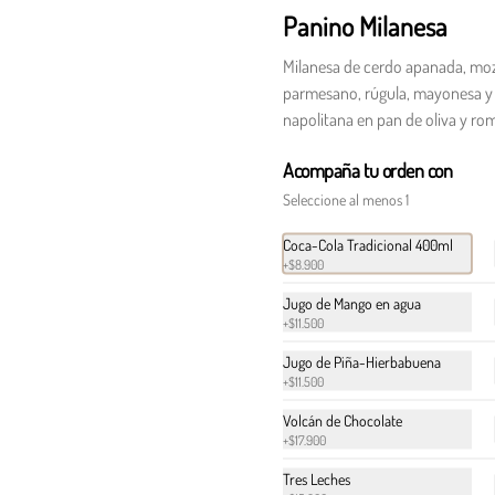
$109.900
$137.718
Panino Milanesa
Milanesa de cerdo apanada, moz
Panino + Monterojo
parmesano, rúgula, mayonesa y 
Panino a elección acompañado de Papas 
napolitana en pan de oliva y ro
Monterojo sal rosada del himalaya 25gr
Acompaña tu orden con
Seleccione al menos 1
Coca-Cola Tradicional 400ml
+
$8.900
Polpettes crocanti
Jugo de Mango en agua
Polpettes apanados con salsa peperoncino 
+
$11.500
y cebollín fresco.
Jugo de Piña-Hierbabuena
+
$11.500
$31.900
Volcán de Chocolate
+
$17.900
Tres Leches
Tiramisú