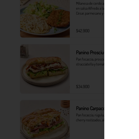
Milanesa de cerdo apanada con spaghetti 
en salsa Alfredo a la pimienta, ensalada 
César, parmesano y crutones.
$42.900
Panino Prosciutto
Pan focaccia, prosciutto, rúgula, 
stracciatella y tomates secos
$34.900
Panino Carpaccio y trufa
Pan focaccia, rúgula, stracciatella, tomates 
cherry rostizados, alcaparras y trufa