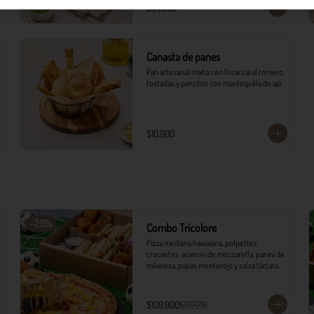
$34.900
Canasta de panes
Pan artesanal mixto con focaccia al romero, 
tostadas y pancitos con mantequilla de ajo.
$10.900
-
20
%
Combo Tricolore
Pizza mediana hawaiana, polpettes 
crocantes, arancini de mozzarella, panini de 
milanesa, papas monterojo y salsa tártara.
$109.900
$137.718