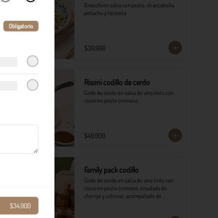
Gnocchi en salsa con pesto, stracciatella, 
pistacho y tocineta
Obligatorio
$39.900
Risoni codillo de cerdo
Codo de cerdo en salsa de vino tinto con 
risoni en pesto cremoso.​
$49.900
Family pack codillo
Codo de cerdo en salsa de vino tinto con 
risoni en pesto cremoso, ensalada de 
cherrys y uchuvas, acompañado de 
pancitos.​​

$34.900