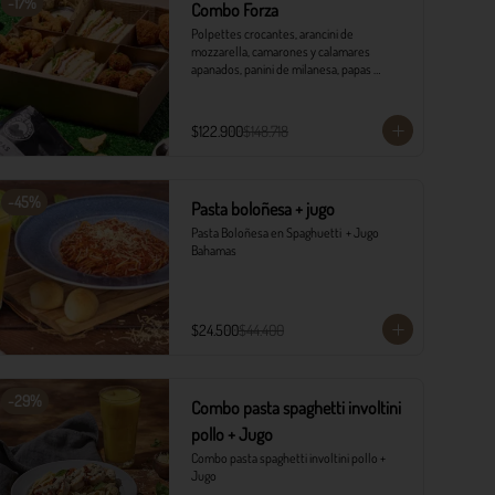
-
17
%
Combo Forza
Polpettes crocantes, arancini de 
mozzarella, camarones y calamares 
apanados, panini de milanesa, papas 
monterojo y salsa tártara.
$122.900
$148.718
-
45
%
Pasta boloñesa + jugo
Pasta Boloñesa en Spaghuetti  + Jugo 
Bahamas
$24.500
$44.400
-
29
%
Combo pasta spaghetti involtini
pollo + Jugo
Combo pasta spaghetti involtini pollo + 
Jugo