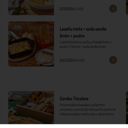
con vinagreta campiña.

1 Soda Sandía Limón
$29.900
$51.400
-
33
%
Lasaña mixta + soda sandía
limón + postre
Lasaña boloñesa, pollo y champiñones + 
postre 3 leches + soda sandía limón.
$46.500
$69.300
-
20
%
Combo Tricolore
Pizza mediana hawaiana, polpettes 
crocantes, arancini de mozzarella, panini de 
milanesa, papas monterojo y salsa tártara.