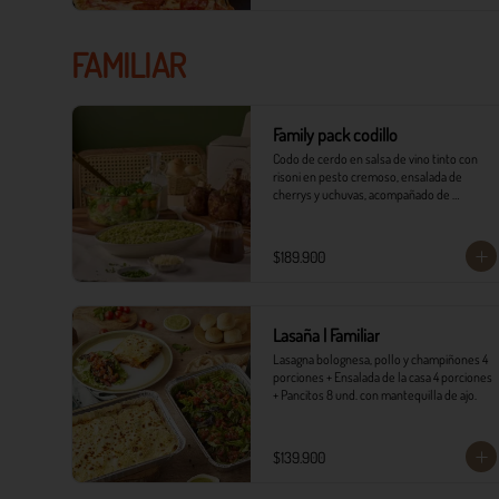
FAMILIAR
Family pack codillo
Codo de cerdo en salsa de vino tinto con 
risoni en pesto cremoso, ensalada de 
cherrys y uchuvas, acompañado de 
pancitos.​​

​- 4 Codillos de cerdo​

$189.900
- Risoni (Cantidad ideal para 4 personas)​

- Pancitos​

- Ensalada

Lasaña | Familiar
*Ver Instrucciones de preparación en casa.
Lasagna bolognesa, pollo y champiñones 4 
porciones + Ensalada de la casa 4 porciones 
+ Pancitos 8 und. con mantequilla de ajo.
$139.900