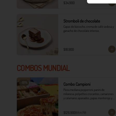
$34.900
Stromboli de chocolate
Capas de bizcocho, crema de café sedosa y 
ganache de chocolate intenso.
$18.900
COMBOS MUNDIAL
-
18
%
Combo Campioni
Pizza mediana pepperoni, panini de 
milanesa, polpettes crocantes, camarones 
y calamares apanados, papas monterojo y 
salsa tártara.
$126.900
$154.718