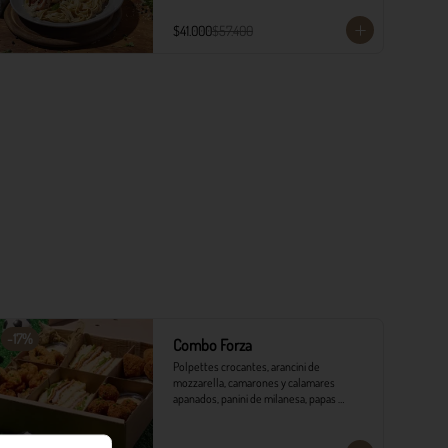
$41.000
$57.400
-
17
%
Combo Forza
Polpettes crocantes, arancini de 
mozzarella, camarones y calamares 
apanados, panini de milanesa, papas 
monterojo y salsa tártara.