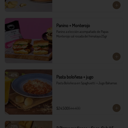
Panino + Monterojo
Panino a elección acompañado de Papas 
Monterojo sal rosada del himalaya 25gr
-
45
%
Pasta boloñesa + jugo
Pasta Boloñesa en Spaghuetti  + Jugo Bahamas
$24.500
$44.400
-
29
%