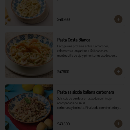
$49.900
Pasta Costa Bianca
Escoge una proteína entre: Camarones, 
calamares o langostinos. Salteados en 
mantequilla de ajo y pimentones asados, en 
salsa alfredo y vino blanco.
$47.900
Pasta salsiccia Italiana carbonara
Salsiccia de cerdo aromatizada con hinojo, 
acompañada de salsa

carbonara y tocineta. Finalizada con vino tinto y 
queso parmesano con

pancitos il forno.
$43.500