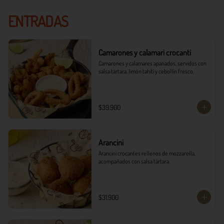
ENTRADAS
Camarones y calamari crocanti
Camarones y calamares apanados, servidos con 
salsa tártara, limón tahití y cebollín fresco.
$39.900
Arancini
Arancini crocantes rellenos de mozzarella, 
acompañados con salsa tártara.
$31.900