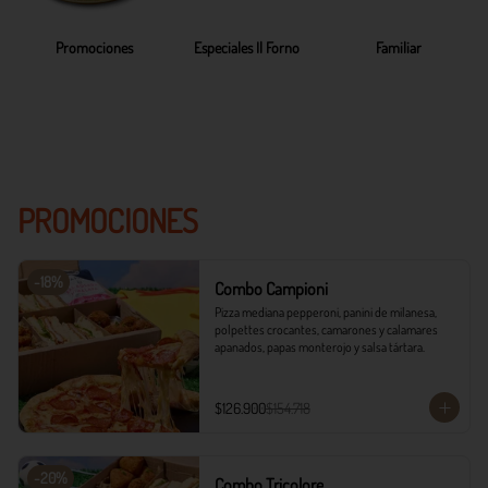
Promociones
Especiales Il Forno
Familiar
PROMOCIONES
-
18
%
Combo Campioni
Pizza mediana pepperoni, panini de milanesa, 
polpettes crocantes, camarones y calamares 
apanados, papas monterojo y salsa tártara.
$126.900
$154.718
-
20
%
Combo Tricolore