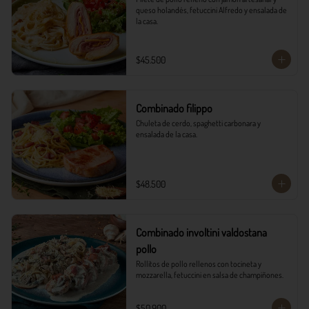
queso holandés, fetuccini Alfredo y ensalada de 
la casa.
$45.500
Combinado filippo
Chuleta de cerdo, spaghetti carbonara y 
ensalada de la casa.
$48.500
Combinado involtini valdostana
pollo
Rollitos de pollo rellenos con tocineta y 
mozzarella, fetuccini en salsa de champiñones.
$50.900