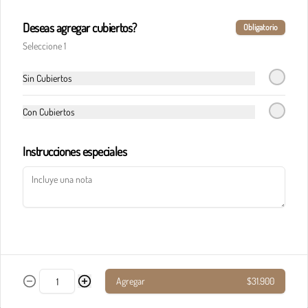
Deseas agregar cubiertos?
Obligatorio
Pasta calderete castello pollo
Seleccione 1
En salsa de champiñones y salsa Alfredo, maíz, 
champiñones, jamón, tocineta y queso 
parmesano.
Sin Cubiertos
Con Cubiertos
$33.900
Instrucciones especiales
Pasta calderete paradiso solomito
Salteado de solomito con tocineta, 
champiñones y queso parmesano en salsa de 
queso azul.
$40.900
Agregar
$31.900
Pasta calderete pollo al pesto
Pollo en cubos y tocineta en salsa napolitana y 