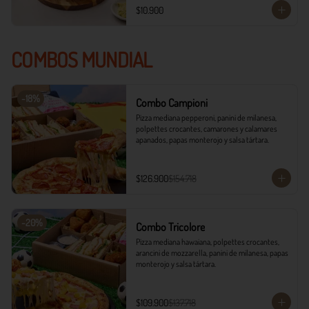
$10.900
COMBOS MUNDIAL
-
18
%
Combo Campioni
Pizza mediana pepperoni, panini de milanesa, 
polpettes crocantes, camarones y calamares 
apanados, papas monterojo y salsa tártara.
$126.900
$154.718
-
20
%
Combo Tricolore
Pizza mediana hawaiana, polpettes crocantes, 
arancini de mozzarella, panini de milanesa, papas 
monterojo y salsa tártara.
$109.900
$137.718