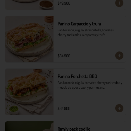
$49.900
Panino Carpaccio y trufa
Pan focaccia, rúgula, stracciatella, tomates 
cherry rostizados, alcaparras y trufa
$34.900
Panino Porchetta BBQ
Pan focaccia, rúgula, tomates cherry rostizados y 
mezcla de queso azul y parmesano.
$34.900
Family pack codillo