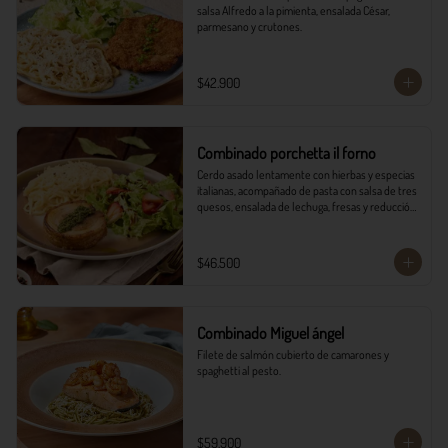
salsa Alfredo a la pimienta, ensalada César, 
parmesano y crutones.
$42.900
Combinado porchetta il forno
Cerdo asado lentamente con hierbas y especias 
italianas, acompañado de pasta con salsa de tres 
quesos, ensalada de lechuga, fresas y reducción 
balsámica.
$46.500
Combinado Miguel ángel
Filete de salmón cubierto de camarones y 
spaghetti al pesto.
$59.900