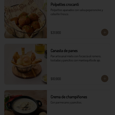
Polpettes crocanti
Polpettes apanados con salsa peperoncino y 
cebollín fresco.
$31.900
Canasta de panes
Pan artesanal mixto con focaccia al romero, 
tostadas y pancitos con mantequilla de ajo.
$10.900
Crema de champiñones
Con parmesano y pancitos.