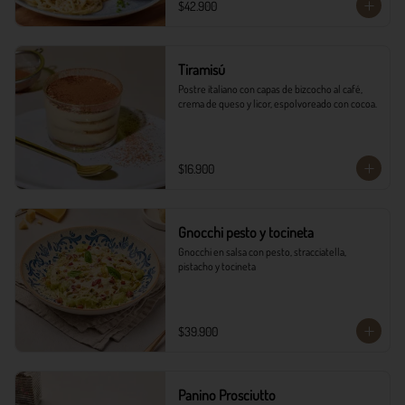
$42.900
Tiramisú
Postre italiano con capas de bizcocho al café, 
crema de queso y licor, espolvoreado con cocoa.
$16.900
Gnocchi pesto y tocineta
Gnocchi en salsa con pesto, stracciatella, 
pistacho y tocineta
$39.900
Panino Prosciutto