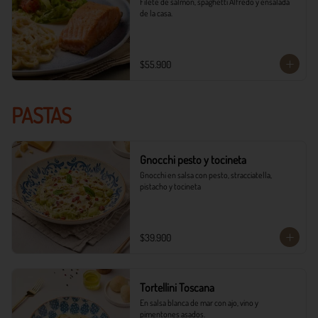
Filete de salmón, spaghetti Alfredo y ensalada 
de la casa.
$55.900
PASTAS
Gnocchi pesto y tocineta
Gnocchi en salsa con pesto, stracciatella, 
pistacho y tocineta
$39.900
Tortellini Toscana
En salsa blanca de mar con ajo, vino y 
pimentones asados.