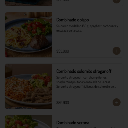
Combinado obispo
Solomito medallón 150 g,  spaghetti carbonara y 
ensalada de la casa.
$53.900
Combinado solomito stroganoff
Solomito stroganoff con champiñones, 
spaghetti napolitana y ensalada de la casa.  

Solomito stroganoff: julianas de solomito en 
cocción lenta, con champiñones aromatizados 
con finas hierbas.
$50.900
Combinado verona