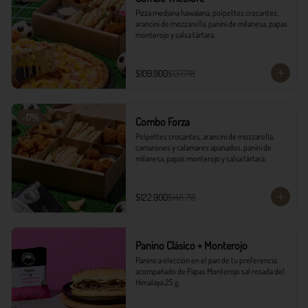
Pizza mediana hawaiana, polpettes crocantes, 
arancini de mozzarella, panini de milanesa, papas 
monterojo y salsa tártara.
$109.900
$137.718
-
17
%
Combo Forza
Polpettes crocantes, arancini de mozzarella, 
camarones y calamares apanados, panini de 
milanesa, papas monterojo y salsa tártara.
$122.900
$148.718
Panino Clásico + Monterojo
Panino a elección en el pan de tu preferencia, 
acompañado de Papas Monterojo sal rosada del 
Himalaya 25 g.