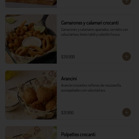
Camarones y calamari crocanti
Camarones y calamares apanados, servidos con 
salsa tártara, limón tahití y cebollín fresco.
$39.900
Arancini
Arancini crocantes rellenos de mozzarella, 
acompañados con salsa tártara.
$31.900
Polpettes crocanti