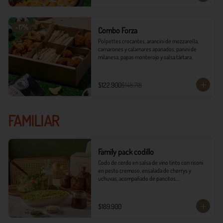
-
17
%
Combo Forza
Polpettes crocantes, arancini de mozzarella, 
camarones y calamares apanados, panini de 
milanesa, papas monterojo y salsa tártara.
$122.900
$148.718
FAMILIAR
Family pack codillo
Codo de cerdo en salsa de vino tinto con risoni 
en pesto cremoso, ensalada de cherrys y 
uchuvas, acompañado de pancitos.​​

​- 4 Codillos de cerdo​

- Risoni (Cantidad ideal para 4 personas)​

$189.900
- Pancitos​

- Ensalada
