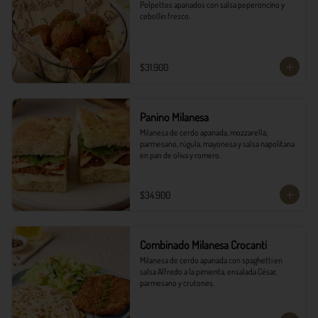
Polpettes apanados con salsa peperoncino y 
cebollín fresco.
$31.900
Panino Milanesa
Milanesa de cerdo apanada, mozzarella, 
parmesano, rúgula, mayonesa y salsa napolitana 
en pan de oliva y romero.
$34.900
Combinado Milanesa Crocanti
Milanesa de cerdo apanada con spaghetti en 
salsa Alfredo a la pimienta, ensalada César, 
parmesano y crutones.