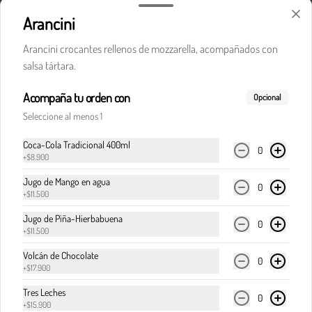
Arancini
Arancini crocantes rellenos de mozzarella, acompañados con
$32.900
salsa tártara.
Acompaña tu orden con
Pasta boloñesa
Opcional
Carne de res en cocción lenta, en clásica salsa de 
Seleccione al menos 1
pomodoro, cebolla y finas hierbas italianas.
Coca-Cola Tradicional 400ml
0
+
$8.900
$32.900
Jugo de Mango en agua
0
+
$11.500
Jugo de Piña-Hierbabuena
Pasta boloñesa di Italia
0
+
$11.500
Carne de res en cocción lenta, en clásica salsa de 
pomodoro, cebolla y finas hierbas italianas, 
Volcán de Chocolate
0
acompañada del corazón cremoso de la burrata.
+
$17.900
Tres Leches
0
$36.900
+
$15.900