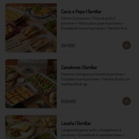
*Ver Instrucciones de preparación en casa.
Cacio e Pepe | Familiar
Salmón 2 porciones + Filete de pollo 2 
porciones +  Pasta cacio e pepe 4 porciones + 
Ensalada de la casa 4 porciones + Pancitos 8 und. 
con mantequilla de ajo.
$147.900
Canelones | Familiar
Canelones bolognesa y tocineta 4 porciones + 
Ensalada césar 4 porciones +  Pancitos 8 und. con 
mantequilla de ajo.
$139.900
Lasaña | Familiar
Lasagna bolognesa, pollo y champiñones 4 
porciones + Ensalada de la casa 4 porciones + 