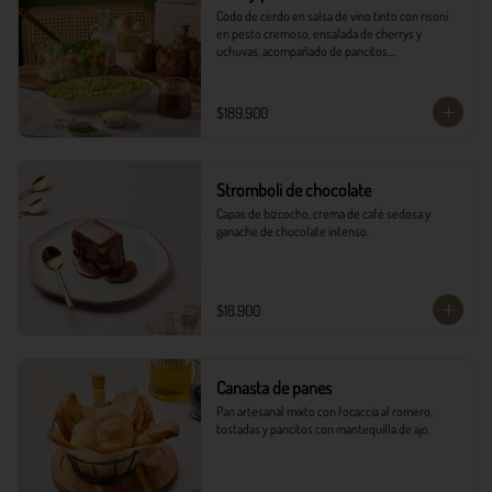
Codo de cerdo en salsa de vino tinto con risoni 
en pesto cremoso, ensalada de cherrys y 
uchuvas, acompañado de pancitos.​​

​- 4 Codillos de cerdo​

- Risoni (Cantidad ideal para 4 personas)​

$189.900
- Pancitos​

- Ensalada

*Ver Instrucciones de preparación en casa.
Stromboli de chocolate
Capas de bizcocho, crema de café sedosa y 
ganache de chocolate intenso.
$18.900
Canasta de panes
Pan artesanal mixto con focaccia al romero, 
tostadas y pancitos con mantequilla de ajo.