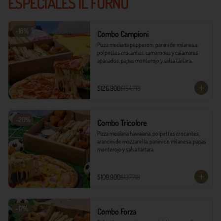
ESPECIALES IL FORNO
-
18
%
Combo Campioni
Pizza mediana pepperoni, panini de milanesa, 
polpettes crocantes, camarones y calamares 
apanados, papas monterojo y salsa tártara.
$126.900
$154.718
-
20
%
Combo Tricolore
Pizza mediana hawaiana, polpettes crocantes, 
arancini de mozzarella, panini de milanesa, papas 
monterojo y salsa tártara.
$109.900
$137.718
-
17
%
Combo Forza