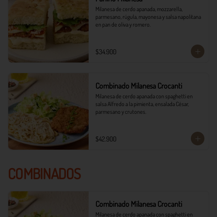
Milanesa de cerdo apanada, mozzarella, 
parmesano, rúgula, mayonesa y salsa napolitana 
en pan de oliva y romero.
$34.900
Combinado Milanesa Crocanti
Milanesa de cerdo apanada con spaghetti en 
salsa Alfredo a la pimienta, ensalada César, 
parmesano y crutones.
$42.900
COMBINADOS
Combinado Milanesa Crocanti
Milanesa de cerdo apanada con spaghetti en 