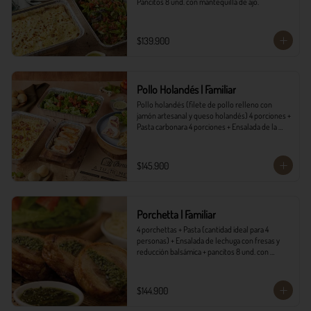
Pancitos 8 und. con mantequilla de ajo.
$139.900
Pollo Holandés | Familiar
Pollo holandés (filete de pollo relleno con 
jamón artesanal y queso holandés) 4 porciones + 
Pasta carbonara 4 porciones + Ensalada de la 
casa 4 porciones + Pancitos 8 und. con 
mantequilla de ajo.
$145.900
Porchetta | Familiar
4 porchettas + Pasta (cantidad ideal para 4 
personas) + Ensalada de lechuga con fresas y 
reducción balsámica + pancitos 8 und. con 
mantequilla de ajo.
$144.900