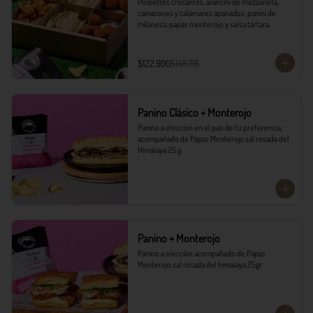
Polpettes crocantes, arancini de mozzarella, 
camarones y calamares apanados, panini de 
milanesa, papas monterojo y salsa tártara.
$122.900
$148.718
Panino Clásico + Monterojo
Panino a elección en el pan de tu preferencia, 
acompañado de Papas Monterojo sal rosada del 
Himalaya 25 g.
Panino + Monterojo
Panino a elección acompañado de Papas 
Monterojo sal rosada del himalaya 25gr