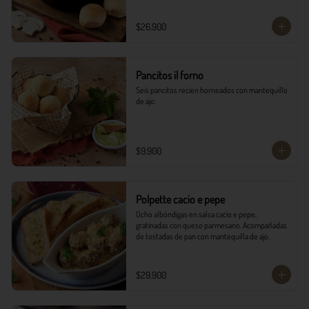
$26.900
Pancitos il forno
Seis pancitos recien horneados con mantequillo 
de ajo.
$9.900
Polpette cacio e pepe
Ocho albóndigas en salsa cacio e pepe, 
gratinadas con queso parmesano. Acompañadas 
de tostadas de pan con mantequilla de ajo.
$29.900