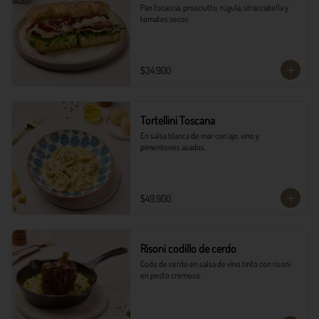
Pan focaccia, prosciutto, rúgula, stracciatella y 
tomates secos
$34.900
Tortellini Toscana
En salsa blanca de mar con ajo, vino y 
pimentones asados.
$49.900
Risoni codillo de cerdo
Codo de cerdo en salsa de vino tinto con risoni 
en pesto cremoso.​