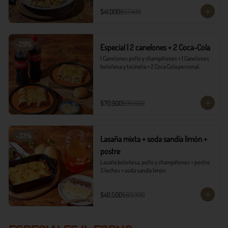
$41.000
$57.400
-
29
%
Especial | 2 canelones + 2 Coca-Cola
1 Canelones pollo y champiñones + 1 Canelones 
boloñesa y tocineta + 2 Coca Cola personal.
$70.900
$99.600
-
33
%
Lasaña mixta + soda sandía limón +
postre
Lasaña boloñesa, pollo y champiñones + postre 
3 leches + soda sandía limón.
$46.500
$69.300