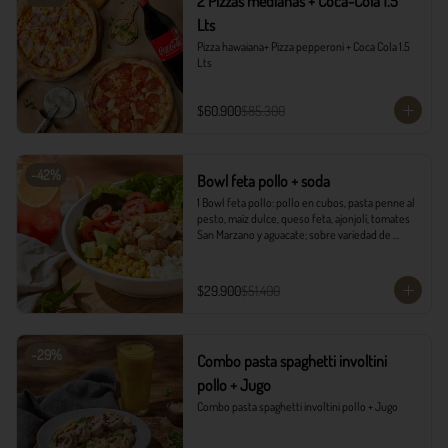
2 Pizzas medianas + Coca-Cola 1.5
Lts
Pizza hawaiana+ Pizza pepperoni + Coca Cola 1.5 
Lts
$60.900
$85.300
-
42
%
Bowl feta pollo + soda
1 Bowl feta pollo: pollo en cubos, pasta penne al 
pesto, maíz dulce, queso feta, ajonjolí, tomates 
San Marzano y aguacate; sobre variedad de 
lechugas, acompañado con vinagreta campiña.

1 Soda Sandía Limón
$29.900
$51.400
-
29
%
Combo pasta spaghetti involtini
pollo + Jugo
Combo pasta spaghetti involtini pollo + Jugo