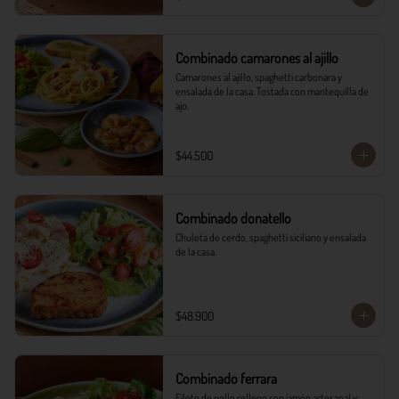
Combinado camarones al ajillo
Camarones al ajillo, spaghetti carbonara y 
ensalada de la casa. Tostada con mantequilla de 
ajo.
$44.500
Combinado donatello
Chuleta de cerdo, spaghetti siciliano y ensalada 
de la casa.
$48.900
Combinado ferrara
Filete de pollo relleno con jamón artesanal y 