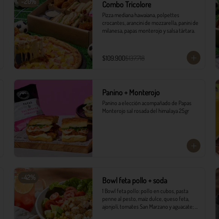
-
20
%
Combo Tricolore
Pizza mediana hawaiana, polpettes 
crocantes, arancini de mozzarella, panini de 
milanesa, papas monterojo y salsa tártara.
$109.900
$137.718
Panino + Monterojo
Panino a elección acompañado de Papas 
Monterojo sal rosada del himalaya 25gr
-
42
%
Bowl feta pollo + soda
1 Bowl feta pollo: pollo en cubos, pasta 
penne al pesto, maíz dulce, queso feta, 
ajonjolí, tomates San Marzano y aguacate; 
sobre variedad de lechugas, acompañado 