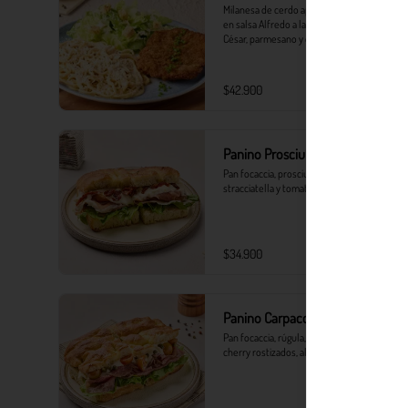
Milanesa de cerdo apanada con spaghetti 
en salsa Alfredo a la pimienta, ensalada 
César, parmesano y crutones.
$42.900
Panino Prosciutto
Pan focaccia, prosciutto, rúgula, 
stracciatella y tomates secos
$34.900
Panino Carpaccio y trufa
Pan focaccia, rúgula, stracciatella, tomates 
cherry rostizados, alcaparras y trufa