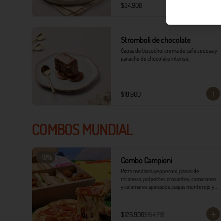
$34.900
Stromboli de chocolate
Capas de bizcocho, crema de café sedosa y 
ganache de chocolate intenso.
$18.900
COMBOS MUNDIAL
-
18
%
Combo Campioni
Pizza mediana pepperoni, panini de 
milanesa, polpettes crocantes, camarones 
y calamares apanados, papas monterojo y 
salsa tártara.
$126.900
$154.718