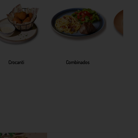
Crocanti
Combinados
Pa