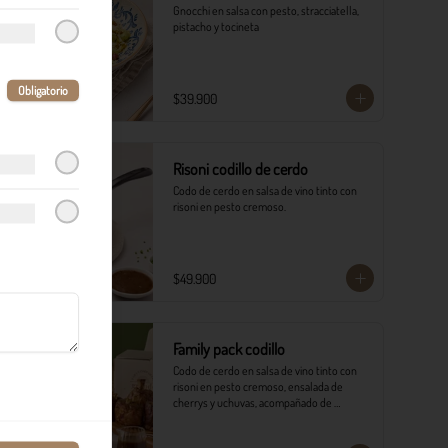
Gnocchi en salsa con pesto, stracciatella, 
pistacho y tocineta
Obligatorio
$39.900
Risoni codillo de cerdo
Codo de cerdo en salsa de vino tinto con 
risoni en pesto cremoso.​
$49.900
Family pack codillo
Codo de cerdo en salsa de vino tinto con 
risoni en pesto cremoso, ensalada de 
cherrys y uchuvas, acompañado de 
pancitos.​​
