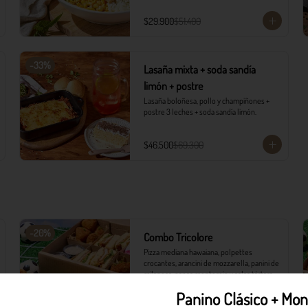
con vinagreta campiña.

1 Soda Sandía Limón
$29.900
$51.400
-
33
%
Lasaña mixta + soda sandía
limón + postre
Lasaña boloñesa, pollo y champiñones + 
postre 3 leches + soda sandía limón.
$46.500
$69.300
-
20
%
Combo Tricolore
Pizza mediana hawaiana, polpettes 
crocantes, arancini de mozzarella, panini de 
milanesa, papas monterojo y salsa tártara.
Panino Clásico + Mon