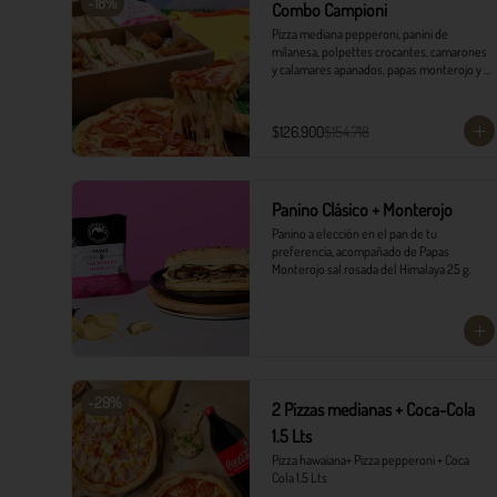
-
18
%
Combo Campioni
Pizza mediana pepperoni, panini de 
milanesa, polpettes crocantes, camarones 
y calamares apanados, papas monterojo y 
salsa tártara.
$126.900
$154.718
Panino Clásico + Monterojo
Panino a elección en el pan de tu 
preferencia, acompañado de Papas 
Monterojo sal rosada del Himalaya 25 g.
-
29
%
2 Pizzas medianas + Coca-Cola
1.5 Lts
Pizza hawaiana+ Pizza pepperoni + Coca 
Cola 1.5 Lts