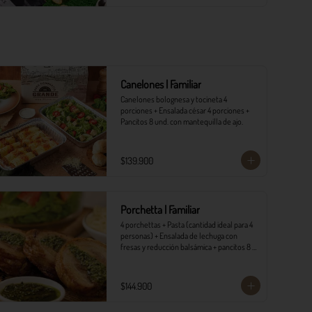
Canelones | Familiar
Canelones bolognesa y tocineta 4 
porciones + Ensalada césar 4 porciones +  
Pancitos 8 und. con mantequilla de ajo.
$139.900
Porchetta | Familiar
4 porchettas + Pasta (cantidad ideal para 4 
personas) + Ensalada de lechuga con 
fresas y reducción balsámica + pancitos 8 
und. con mantequilla de ajo.
$144.900