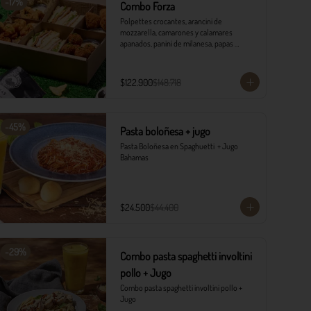
-
17
%
Combo Forza
Polpettes crocantes, arancini de 
mozzarella, camarones y calamares 
apanados, panini de milanesa, papas 
monterojo y salsa tártara.
$122.900
$148.718
-
45
%
Pasta boloñesa + jugo
Pasta Boloñesa en Spaghuetti  + Jugo 
Bahamas
$24.500
$44.400
-
29
%
Combo pasta spaghetti involtini
pollo + Jugo
Combo pasta spaghetti involtini pollo + 
Jugo