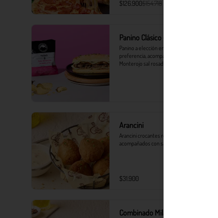
$126.900
$154.718
Panino Clásico + Monterojo
Panino a elección en el pan de tu 
preferencia, acompañado de Papas 
Monterojo sal rosada del Himalaya 25 g.
Arancini
Arancini crocantes rellenos de mozzarella, 
acompañados con salsa tártara.
$31.900
Combinado Milanesa Crocanti