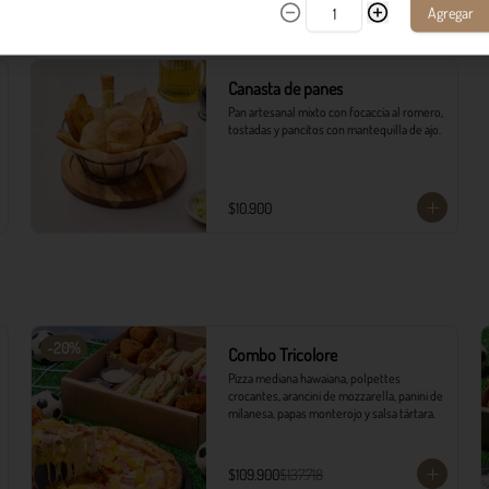
$34.900
Agregar
Canasta de panes
Pan artesanal mixto con focaccia al romero, 
tostadas y pancitos con mantequilla de ajo.
$10.900
-
20
%
Combo Tricolore
Pizza mediana hawaiana, polpettes 
crocantes, arancini de mozzarella, panini de 
milanesa, papas monterojo y salsa tártara.
$109.900
$137.718