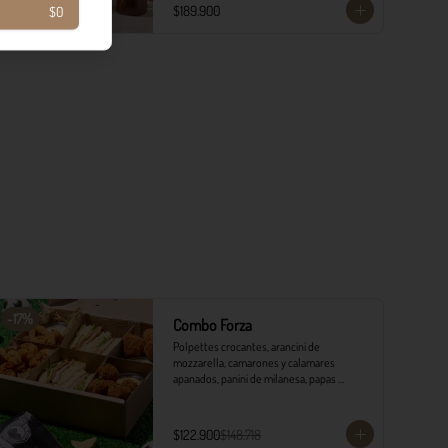
​- 4 Codillos de cerdo​

$189.900
$0
- Risoni (Cantidad ideal para 4 personas)​

- Pancitos​

- Ensalada

*Ver Instrucciones de preparación en casa.
-
17
%
Combo Forza
Polpettes crocantes, arancini de 
mozzarella, camarones y calamares 
apanados, panini de milanesa, papas 
monterojo y salsa tártara.
$122.900
$148.718