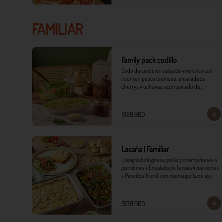
FAMILIAR
Family pack codillo
Codo de cerdo en salsa de vino tinto con 
risoni en pesto cremoso, ensalada de 
cherrys y uchuvas, acompañado de 
pancitos.​​

​- 4 Codillos de cerdo​

$189.900
- Risoni (Cantidad ideal para 4 personas)​

- Pancitos​

- Ensalada

Lasaña | Familiar
*Ver Instrucciones de preparación en casa.
Lasagna bolognesa, pollo y champiñones 4 
porciones + Ensalada de la casa 4 porciones 
+ Pancitos 8 und. con mantequilla de ajo.
$139.900