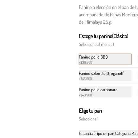
$109.900
$137.718
Panino a elección en el pan de t
acompañado de Papas Monteroj
del Himalaya 25 g.
Panino + Monterojo
Panino a elección acompañado de Papas 
Escoge tu panino(Clásico)
Monterojo sal rosada del himalaya 25gr
Seleccione al menos 1
Panino pollo BBQ
+
$39.500
Panino solomito stroganoff
Polpettes crocanti
+
$45.900
Polpettes apanados con salsa peperoncino 
Panino pollo carbonara
y cebollín fresco.
+
$40.900
Elige tu pan
$31.900
Seleccione 1
Focaccia (Tipo de pan Categoría Pani
Tiramisú