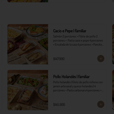
Cacio e Pepe | Familiar
Salmón 2 porciones + Filete de pollo 2 
porciones +  Pasta cacio e pepe 4 porciones 
+ Ensalada de la casa 4 porciones + Pancitos 
8 und. con mantequilla de ajo.
$147.900
Pollo Holandés | Familiar
Pollo holandés (filete de pollo relleno con 
jamón artesanal y queso holandés) 4 
porciones + Pasta carbonara 4 porciones + 
Ensalada de la casa 4 porciones + Pancitos 8 
und. con mantequilla de ajo.
$145.900