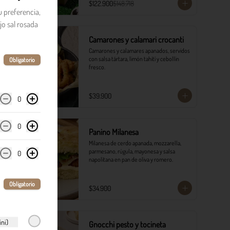
$122.900
$148.718
u preferencia,
o sal rosada
Camarones y calamari crocanti
Camarones y calamares apanados, servidos 
con salsa tártara, limón tahití y cebollín 
Obligatorio
fresco.
$39.900
0
0
Panino Milanesa
Milanesa de cerdo apanada, mozzarella, 
parmesano, rúgula, mayonesa y salsa 
0
napolitana en pan de oliva y romero.
Obligatorio
$34.900
ni)
Gnocchi pesto y tocineta