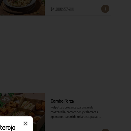
$41.000
$57.400
-
17
%
Combo Forza
Polpettes crocantes, arancini de 
mozzarella, camarones y calamares 
apanados, panini de milanesa, papas 
monterojo y salsa tártara.
terojo
Close