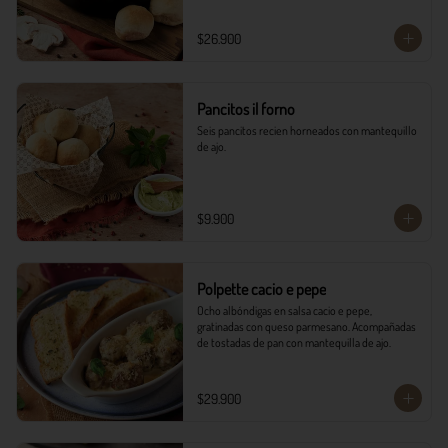
$26.900
Pancitos il forno
Seis pancitos recien horneados con mantequillo 
de ajo.
$9.900
Polpette cacio e pepe
Ocho albóndigas en salsa cacio e pepe, 
gratinadas con queso parmesano. Acompañadas 
de tostadas de pan con mantequilla de ajo.
$29.900