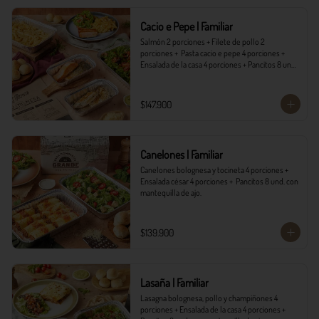
*Ver Instrucciones de preparación en casa.
Cacio e Pepe | Familiar
Salmón 2 porciones + Filete de pollo 2 
porciones +  Pasta cacio e pepe 4 porciones + 
Ensalada de la casa 4 porciones + Pancitos 8 und. 
con mantequilla de ajo.
$147.900
Canelones | Familiar
Canelones bolognesa y tocineta 4 porciones + 
Ensalada césar 4 porciones +  Pancitos 8 und. con 
mantequilla de ajo.
$139.900
Lasaña | Familiar
Lasagna bolognesa, pollo y champiñones 4 
porciones + Ensalada de la casa 4 porciones + 