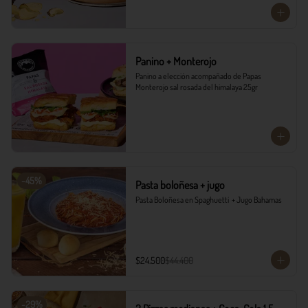
Panino + Monterojo
Panino a elección acompañado de Papas 
Monterojo sal rosada del himalaya 25gr
-
45
%
Pasta boloñesa + jugo
Pasta Boloñesa en Spaghuetti  + Jugo Bahamas
$24.500
$44.400
-
29
%