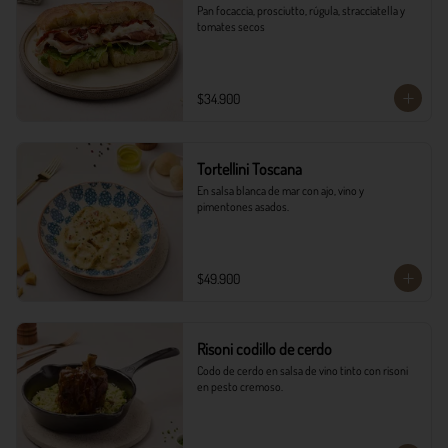
Pan focaccia, prosciutto, rúgula, stracciatella y 
tomates secos
$34.900
Tortellini Toscana
En salsa blanca de mar con ajo, vino y 
pimentones asados.
$49.900
Risoni codillo de cerdo
Codo de cerdo en salsa de vino tinto con risoni 
en pesto cremoso.​