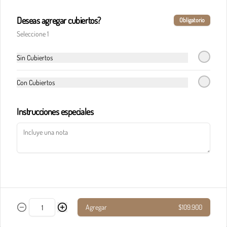
Deseas agregar cubiertos?
Obligatorio
Pasta calderete castello pollo
Seleccione 1
En salsa de champiñones y salsa Alfredo, maíz, 
champiñones, jamón, tocineta y queso 
parmesano.
Sin Cubiertos
Con Cubiertos
$33.900
Instrucciones especiales
Pasta calderete paradiso solomito
Salteado de solomito con tocineta, 
champiñones y queso parmesano en salsa de 
queso azul.
$40.900
Agregar
$109.900
Pasta calderete pollo al pesto
Pollo en cubos y tocineta en salsa napolitana y 