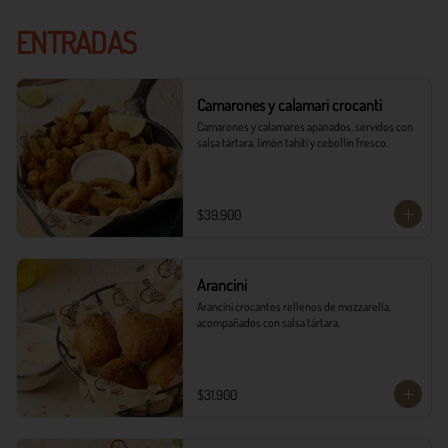
ENTRADAS
Camarones y calamari crocanti
Camarones y calamares apanados, servidos con 
salsa tártara, limón tahití y cebollín fresco.
$39.900
Arancini
Arancini crocantes rellenos de mozzarella, 
acompañados con salsa tártara.
$31.900