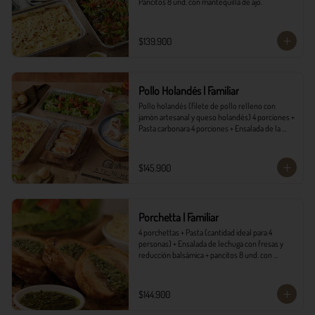
Pancitos 8 und. con mantequilla de ajo.
$139.900
Pollo Holandés | Familiar
Pollo holandés (filete de pollo relleno con 
jamón artesanal y queso holandés) 4 porciones + 
Pasta carbonara 4 porciones + Ensalada de la 
casa 4 porciones + Pancitos 8 und. con 
mantequilla de ajo.
$145.900
Porchetta | Familiar
4 porchettas + Pasta (cantidad ideal para 4 
personas) + Ensalada de lechuga con fresas y 
reducción balsámica + pancitos 8 und. con 
mantequilla de ajo.
$144.900