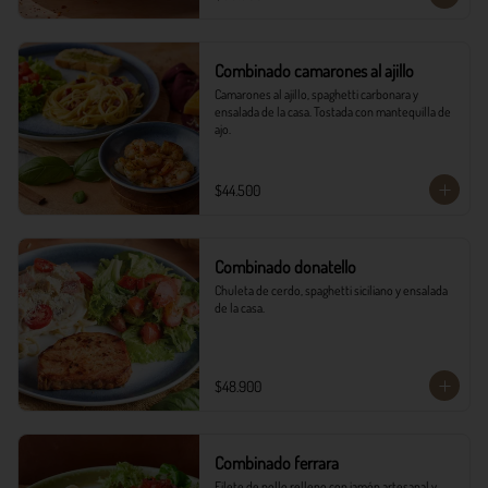
Combinado camarones al ajillo
Camarones al ajillo, spaghetti carbonara y 
ensalada de la casa. Tostada con mantequilla de 
ajo.
$44.500
Combinado donatello
Chuleta de cerdo, spaghetti siciliano y ensalada 
de la casa.
$48.900
Combinado ferrara
Filete de pollo relleno con jamón artesanal y 