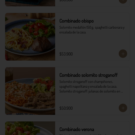
Combinado obispo
Solomito medallón 150 g,  spaghetti carbonara y 
ensalada de la casa.
$53.900
Combinado solomito stroganoff
Solomito stroganoff con champiñones, 
spaghetti napolitana y ensalada de la casa.  

Solomito stroganoff: julianas de solomito en 
cocción lenta, con champiñones aromatizados 
con finas hierbas.
$50.900
Combinado verona