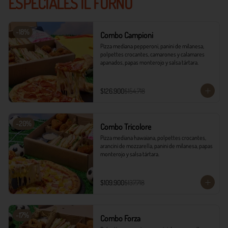
ESPECIALES IL FORNO
-
18
%
Combo Campioni
Pizza mediana pepperoni, panini de milanesa, 
polpettes crocantes, camarones y calamares 
apanados, papas monterojo y salsa tártara.
$126.900
$154.718
-
20
%
Combo Tricolore
Pizza mediana hawaiana, polpettes crocantes, 
arancini de mozzarella, panini de milanesa, papas 
monterojo y salsa tártara.
$109.900
$137.718
-
17
%
Combo Forza