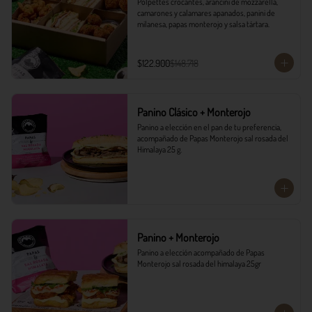
Polpettes crocantes, arancini de mozzarella, 
camarones y calamares apanados, panini de 
milanesa, papas monterojo y salsa tártara.
$122.900
$148.718
Panino Clásico + Monterojo
Panino a elección en el pan de tu preferencia, 
acompañado de Papas Monterojo sal rosada del 
Himalaya 25 g.
Panino + Monterojo
Panino a elección acompañado de Papas 
Monterojo sal rosada del himalaya 25gr