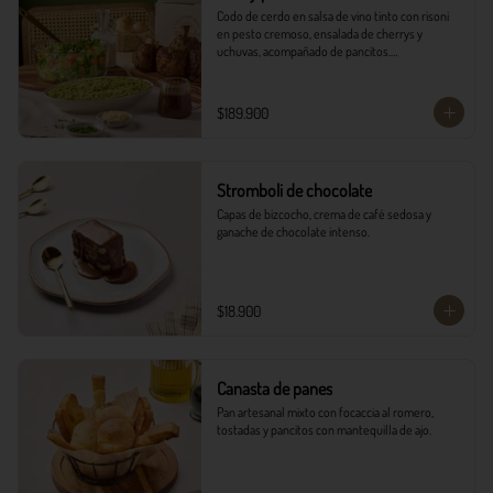
Codo de cerdo en salsa de vino tinto con risoni 
en pesto cremoso, ensalada de cherrys y 
uchuvas, acompañado de pancitos.​​

​- 4 Codillos de cerdo​

- Risoni (Cantidad ideal para 4 personas)​

$189.900
- Pancitos​

- Ensalada

*Ver Instrucciones de preparación en casa.
Stromboli de chocolate
Capas de bizcocho, crema de café sedosa y 
ganache de chocolate intenso.
$18.900
Canasta de panes
Pan artesanal mixto con focaccia al romero, 
tostadas y pancitos con mantequilla de ajo.