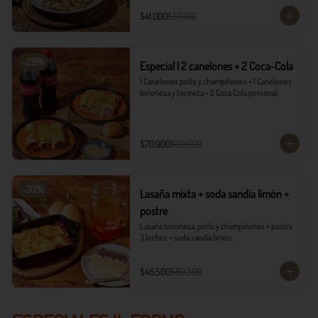
$41.000
$57.400
-
29
%
Especial | 2 canelones + 2 Coca-Cola
1 Canelones pollo y champiñones + 1 Canelones 
boloñesa y tocineta + 2 Coca Cola personal.
$70.900
$99.600
-
33
%
Lasaña mixta + soda sandía limón +
postre
Lasaña boloñesa, pollo y champiñones + postre 
3 leches + soda sandía limón.
$46.500
$69.300