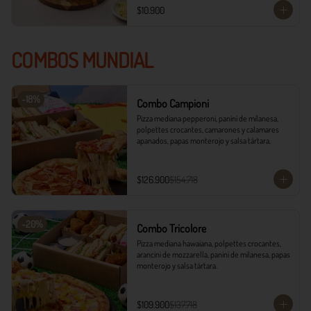
$10.900
COMBOS MUNDIAL
-
18
%
Combo Campioni
Pizza mediana pepperoni, panini de milanesa, 
polpettes crocantes, camarones y calamares 
apanados, papas monterojo y salsa tártara.
$126.900
$154.718
-
20
%
Combo Tricolore
Pizza mediana hawaiana, polpettes crocantes, 
arancini de mozzarella, panini de milanesa, papas 
monterojo y salsa tártara.
$109.900
$137.718