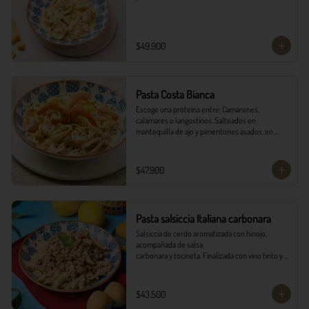
$49.900
Pasta Costa Bianca
Escoge una proteína entre: Camarones, 
calamares o langostinos. Salteados en 
mantequilla de ajo y pimentones asados, en 
salsa alfredo y vino blanco.
$47.900
Pasta salsiccia Italiana carbonara
Salsiccia de cerdo aromatizada con hinojo, 
acompañada de salsa

carbonara y tocineta. Finalizada con vino tinto y 
queso parmesano con

pancitos il forno.
$43.500