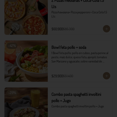
2 Pizzas medianas + Coca-Cola 1.5
Lts
Pizza hawaiana+ Pizza pepperoni + Coca Cola 1.5 
Lts
$60.900
$85.300
-
42
%
Bowl feta pollo + soda
1 Bowl feta pollo: pollo en cubos, pasta penne al 
pesto, maíz dulce, queso feta, ajonjolí, tomates 
San Marzano y aguacate; sobre variedad de 
lechugas, acompañado con vinagreta campiña.

1 Soda Sandía Limón
$29.900
$51.400
-
29
%
Combo pasta spaghetti involtini
pollo + Jugo
Combo pasta spaghetti involtini pollo + Jugo