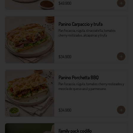
$49.900
Panino Carpaccio y trufa
Pan focaccia, rúgula, stracciatella, tomates 
cherry rostizados, alcaparras y trufa
$34.900
Panino Porchetta BBQ
Pan focaccia, rúgula, tomates cherry rostizados y 
mezcla de queso azul y parmesano.
$34.900
Family pack codillo