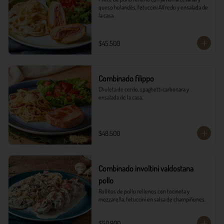
queso holandés, fetuccini Alfredo y ensalada de 
la casa.
$45.500
Combinado filippo
Chuleta de cerdo, spaghetti carbonara y 
ensalada de la casa.
$48.500
Combinado involtini valdostana
pollo
Rollitos de pollo rellenos con tocineta y 
mozzarella, fetuccini en salsa de champiñones.
$50.900