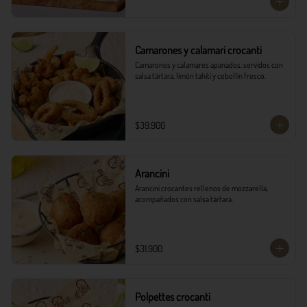
Camarones y calamari crocanti
Camarones y calamares apanados, servidos con 
salsa tártara, limón tahití y cebollín fresco.
$39.900
Arancini
Arancini crocantes rellenos de mozzarella, 
acompañados con salsa tártara.
$31.900
Polpettes crocanti