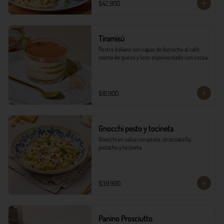
$42.900
Tiramisú
Postre italiano con capas de bizcocho al café, 
crema de queso y licor, espolvoreado con cocoa.
$16.900
Gnocchi pesto y tocineta
Gnocchi en salsa con pesto, stracciatella, 
pistacho y tocineta
$39.900
Panino Prosciutto