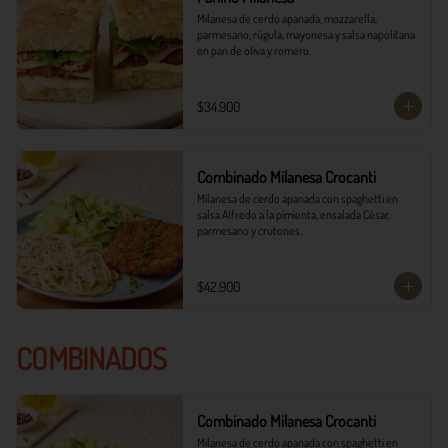
Milanesa de cerdo apanada, mozzarella, 
parmesano, rúgula, mayonesa y salsa napolitana 
en pan de oliva y romero.
$34.900
Combinado Milanesa Crocanti
Milanesa de cerdo apanada con spaghetti en 
salsa Alfredo a la pimienta, ensalada César, 
parmesano y crutones.
$42.900
COMBINADOS
Combinado Milanesa Crocanti
Milanesa de cerdo apanada con spaghetti en 