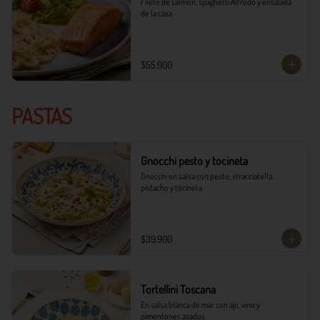
Filete de salmón, spaghetti Alfredo y ensalada 
de la casa.
$55.900
PASTAS
Gnocchi pesto y tocineta
Gnocchi en salsa con pesto, stracciatella, 
pistacho y tocineta
$39.900
Tortellini Toscana
En salsa blanca de mar con ajo, vino y 
pimentones asados.