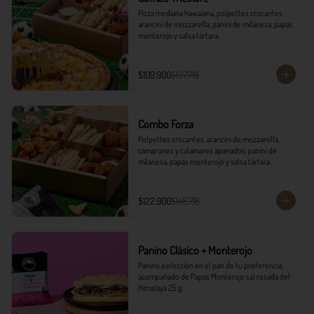
Pizza mediana hawaiana, polpettes crocantes, 
arancini de mozzarella, panini de milanesa, papas 
monterojo y salsa tártara.
$109.900
$137.718
-
17
%
Combo Forza
Polpettes crocantes, arancini de mozzarella, 
camarones y calamares apanados, panini de 
milanesa, papas monterojo y salsa tártara.
$122.900
$148.718
Panino Clásico + Monterojo
Panino a elección en el pan de tu preferencia, 
acompañado de Papas Monterojo sal rosada del 
Himalaya 25 g.