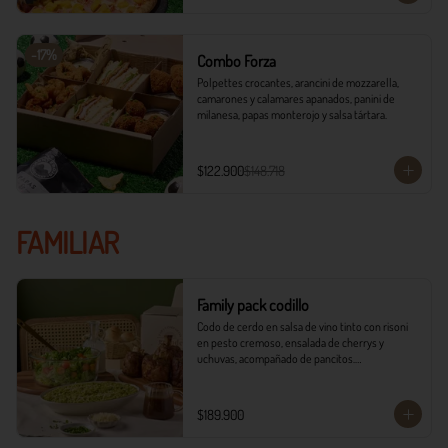
-
17
%
Combo Forza
Polpettes crocantes, arancini de mozzarella, 
camarones y calamares apanados, panini de 
milanesa, papas monterojo y salsa tártara.
$122.900
$148.718
FAMILIAR
Family pack codillo
Codo de cerdo en salsa de vino tinto con risoni 
en pesto cremoso, ensalada de cherrys y 
uchuvas, acompañado de pancitos.​​

​- 4 Codillos de cerdo​

- Risoni (Cantidad ideal para 4 personas)​

$189.900
- Pancitos​

- Ensalada
