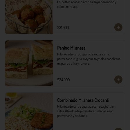
Polpettes apanados con salsa peperoncino y 
cebollín fresco.
$31.900
Panino Milanesa
Milanesa de cerdo apanada, mozzarella, 
parmesano, rúgula, mayonesa y salsa napolitana 
en pan de oliva y romero.
$34.900
Combinado Milanesa Crocanti
Milanesa de cerdo apanada con spaghetti en 
salsa Alfredo a la pimienta, ensalada César, 
parmesano y crutones.