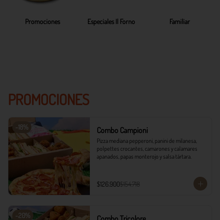
Promociones
Especiales Il Forno
Familiar
PROMOCIONES
-
18
%
Combo Campioni
Pizza mediana pepperoni, panini de milanesa, 
polpettes crocantes, camarones y calamares 
apanados, papas monterojo y salsa tártara.
$126.900
$154.718
-
20
%
Combo Tricolore