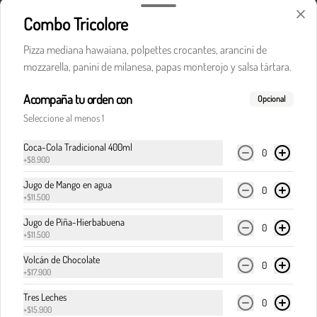
Combo Tricolore
Pizza mediana hawaiana, polpettes crocantes, arancini de
$32.900
mozzarella, panini de milanesa, papas monterojo y salsa tártara.
Acompaña tu orden con
Pasta boloñesa
Opcional
Carne de res en cocción lenta, en clásica salsa de 
Seleccione al menos 1
pomodoro, cebolla y finas hierbas italianas.
Coca-Cola Tradicional 400ml
0
+
$8.900
$32.900
Jugo de Mango en agua
0
+
$11.500
Jugo de Piña-Hierbabuena
Pasta boloñesa di Italia
0
+
$11.500
Carne de res en cocción lenta, en clásica salsa de 
pomodoro, cebolla y finas hierbas italianas, 
Volcán de Chocolate
0
acompañada del corazón cremoso de la burrata.
+
$17.900
Tres Leches
0
$36.900
+
$15.900