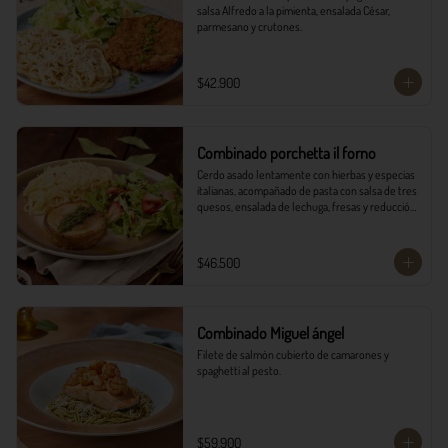
salsa Alfredo a la pimienta, ensalada César, 
parmesano y crutones.
$42.900
Combinado porchetta il forno
Cerdo asado lentamente con hierbas y especias 
italianas, acompañado de pasta con salsa de tres 
quesos, ensalada de lechuga, fresas y reducción 
balsámica.
$46.500
Combinado Miguel ángel
Filete de salmón cubierto de camarones y 
spaghetti al pesto.
$59.900