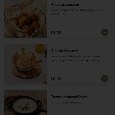
Polpettes crocanti
Polpettes apanados con salsa peperoncino y 
cebollín fresco.
$31.900
Canasta de panes
Pan artesanal mixto con focaccia al romero, 
tostadas y pancitos con mantequilla de ajo.
$10.900
Crema de champiñones
Con parmesano y pancitos.