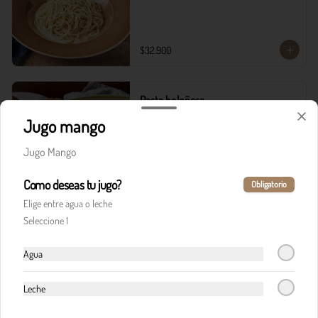
$32.900
Pasta boloñesa
Carne de res en cocción lenta, en clásica salsa de 
Jugo mango
pomodoro, cebolla y finas hierbas italianas.
Jugo Mango
$32.900
Como deseas tu jugo?
Obligatorio
Elige entre agua o leche
Seleccione 1
Pasta boloñesa di Italia
Carne de res en cocción lenta, en clásica salsa de 
Agua
pomodoro, cebolla y finas hierbas italianas, 
acompañada del corazón cremoso de la burrata.
Leche
$36.900