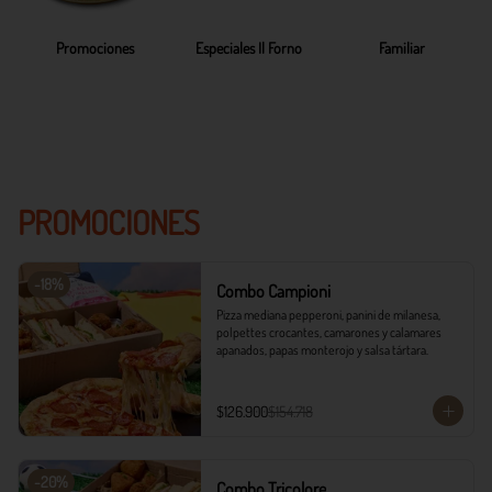
Promociones
Especiales Il Forno
Familiar
PROMOCIONES
-
18
%
Combo Campioni
Pizza mediana pepperoni, panini de milanesa, 
polpettes crocantes, camarones y calamares 
apanados, papas monterojo y salsa tártara.
$126.900
$154.718
-
20
%
Combo Tricolore