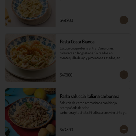
$49.900
Pasta Costa Bianca
Escoge una proteína entre: Camarones, 
calamares o langostinos. Salteados en 
mantequilla de ajo y pimentones asados, en 
salsa alfredo y vino blanco.
$47.900
Pasta salsiccia Italiana carbonara
Salsiccia de cerdo aromatizada con hinojo, 
acompañada de salsa

carbonara y tocineta. Finalizada con vino tinto y 
queso parmesano con

pancitos il forno.
$43.500