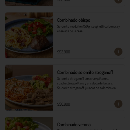
Combinado obispo
Solomito medallón 150 g,  spaghetti carbonara y 
ensalada de la casa.
$53.900
Combinado solomito stroganoff
Solomito stroganoff con champiñones, 
spaghetti napolitana y ensalada de la casa.  

Solomito stroganoff: julianas de solomito en 
cocción lenta, con champiñones aromatizados 
con finas hierbas.
$50.900
Combinado verona