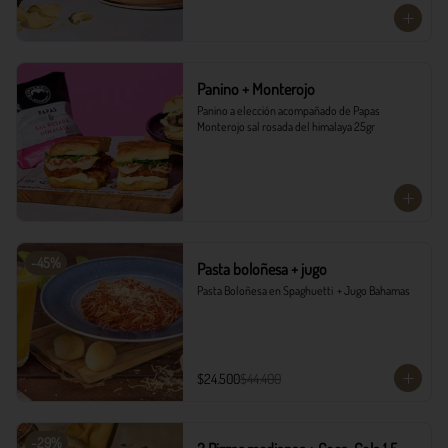
Panino + Monterojo
Panino a elección acompañado de Papas 
Monterojo sal rosada del himalaya 25gr
-
45
%
Pasta boloñesa + jugo
Pasta Boloñesa en Spaghuetti  + Jugo Bahamas
$24.500
$44.400
-
29
%