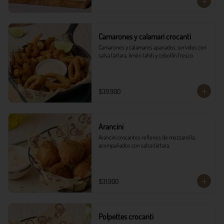
Camarones y calamari crocanti
Camarones y calamares apanados, servidos con 
salsa tártara, limón tahití y cebollín fresco.
$39.900
Arancini
Arancini crocantes rellenos de mozzarella, 
acompañados con salsa tártara.
$31.900
Polpettes crocanti