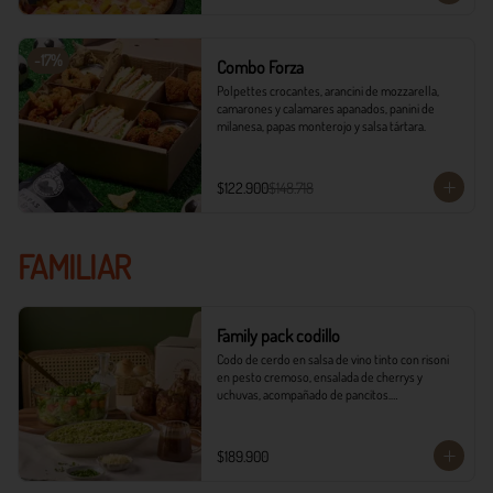
-
17
%
Combo Forza
Polpettes crocantes, arancini de mozzarella, 
camarones y calamares apanados, panini de 
milanesa, papas monterojo y salsa tártara.
$122.900
$148.718
FAMILIAR
Family pack codillo
Codo de cerdo en salsa de vino tinto con risoni 
en pesto cremoso, ensalada de cherrys y 
uchuvas, acompañado de pancitos.​​

​- 4 Codillos de cerdo​

- Risoni (Cantidad ideal para 4 personas)​

$189.900
- Pancitos​

- Ensalada
