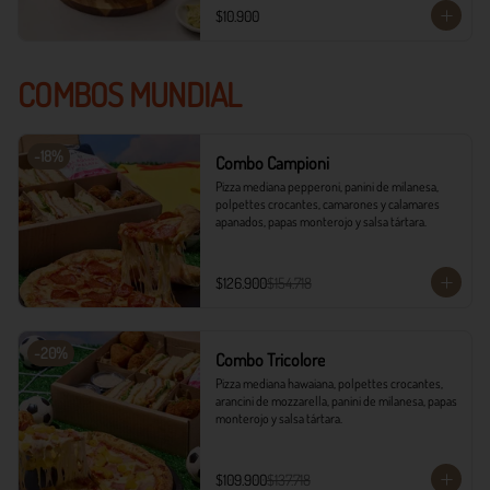
$10.900
COMBOS MUNDIAL
-
18
%
Combo Campioni
Pizza mediana pepperoni, panini de milanesa, 
polpettes crocantes, camarones y calamares 
apanados, papas monterojo y salsa tártara.
$126.900
$154.718
-
20
%
Combo Tricolore
Pizza mediana hawaiana, polpettes crocantes, 
arancini de mozzarella, panini de milanesa, papas 
monterojo y salsa tártara.
$109.900
$137.718