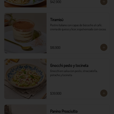
$42.900
Tiramisú
Postre italiano con capas de bizcocho al café, 
crema de queso y licor, espolvoreado con cocoa.
$16.900
Gnocchi pesto y tocineta
Gnocchi en salsa con pesto, stracciatella, 
pistacho y tocineta
$39.900
Panino Prosciutto