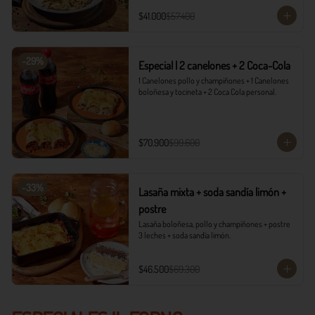
$41.000
$57.400
-
29
%
Especial | 2 canelones + 2 Coca-Cola
1 Canelones pollo y champiñones + 1 Canelones 
boloñesa y tocineta + 2 Coca Cola personal.
$70.900
$99.600
-
33
%
Lasaña mixta + soda sandía limón +
postre
Lasaña boloñesa, pollo y champiñones + postre 
3 leches + soda sandía limón.
$46.500
$69.300