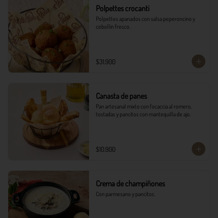
Polpettes crocanti
Polpettes apanados con salsa peperoncino y 
cebollín fresco.
$31.900
Canasta de panes
Pan artesanal mixto con focaccia al romero, 
tostadas y pancitos con mantequilla de ajo.
$10.900
Crema de champiñones
Con parmesano y pancitos.