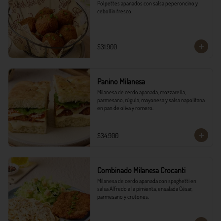
Polpettes apanados con salsa peperoncino y 
cebollín fresco.
$31.900
Panino Milanesa
Milanesa de cerdo apanada, mozzarella, 
parmesano, rúgula, mayonesa y salsa napolitana 
en pan de oliva y romero.
$34.900
Combinado Milanesa Crocanti
Milanesa de cerdo apanada con spaghetti en 
salsa Alfredo a la pimienta, ensalada César, 
parmesano y crutones.