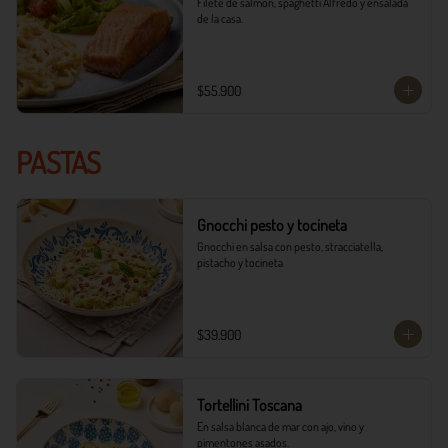
Filete de salmón, spaghetti Alfredo y ensalada 
de la casa.
$55.900
PASTAS
Gnocchi pesto y tocineta
Gnocchi en salsa con pesto, stracciatella, 
pistacho y tocineta
$39.900
Tortellini Toscana
En salsa blanca de mar con ajo, vino y 
pimentones asados.