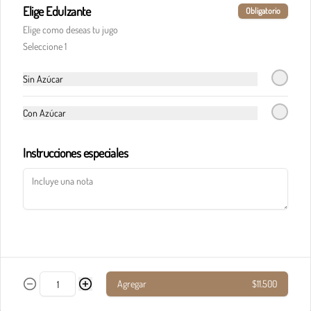
Elige Edulzante
Obligatorio
Elige como deseas tu jugo
Pasta calderete castello pollo
Seleccione 1
En salsa de champiñones y salsa Alfredo, maíz, 
champiñones, jamón, tocineta y queso 
parmesano.
Sin Azúcar
Con Azúcar
$33.900
Instrucciones especiales
Pasta calderete paradiso solomito
Salteado de solomito con tocineta, 
champiñones y queso parmesano en salsa de 
queso azul.
$40.900
Agregar
$11.500
Pasta calderete pollo al pesto
Pollo en cubos y tocineta en salsa napolitana y 