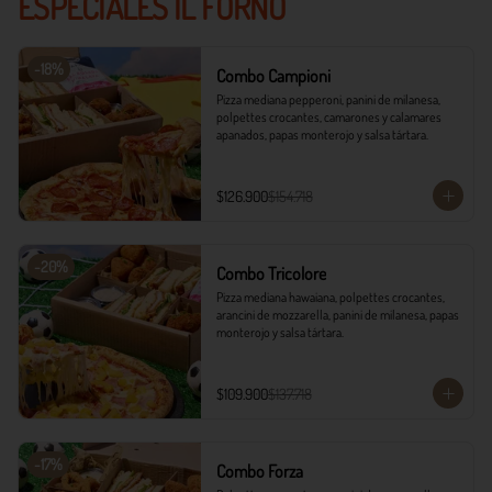
ESPECIALES IL FORNO
-
18
%
Combo Campioni
Pizza mediana pepperoni, panini de milanesa, 
polpettes crocantes, camarones y calamares 
apanados, papas monterojo y salsa tártara.
$126.900
$154.718
-
20
%
Combo Tricolore
Pizza mediana hawaiana, polpettes crocantes, 
arancini de mozzarella, panini de milanesa, papas 
monterojo y salsa tártara.
$109.900
$137.718
-
17
%
Combo Forza