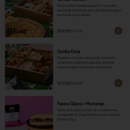
Pizza mediana hawaiana, polpettes crocantes, 
arancini de mozzarella, panini de milanesa, papas 
monterojo y salsa tártara.
$109.900
$137.718
-
17
%
Combo Forza
Polpettes crocantes, arancini de mozzarella, 
camarones y calamares apanados, panini de 
milanesa, papas monterojo y salsa tártara.
$122.900
$148.718
Panino Clásico + Monterojo
Panino a elección en el pan de tu preferencia, 
acompañado de Papas Monterojo sal rosada del 
Himalaya 25 g.