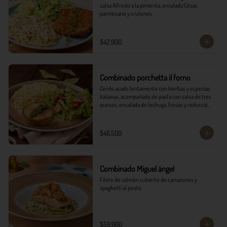
salsa Alfredo a la pimienta, ensalada César, 
parmesano y crutones.
$42.900
Combinado porchetta il forno
Cerdo asado lentamente con hierbas y especias 
italianas, acompañado de pasta con salsa de tres 
quesos, ensalada de lechuga, fresas y reducción 
balsámica.
$46.500
Combinado Miguel ángel
Filete de salmón cubierto de camarones y 
spaghetti al pesto.
$59.900