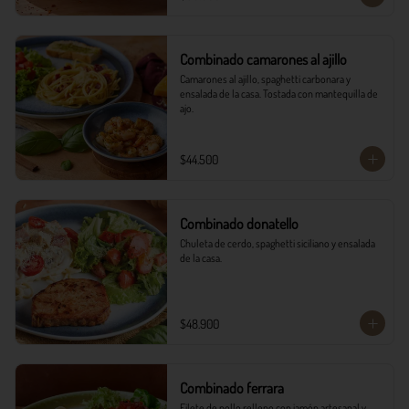
Combinado camarones al ajillo
Camarones al ajillo, spaghetti carbonara y 
ensalada de la casa. Tostada con mantequilla de 
ajo.
$44.500
Combinado donatello
Chuleta de cerdo, spaghetti siciliano y ensalada 
de la casa.
$48.900
Combinado ferrara
Filete de pollo relleno con jamón artesanal y 