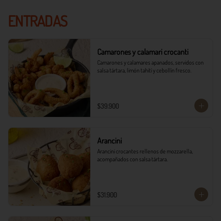
ENTRADAS
Camarones y calamari crocanti
Camarones y calamares apanados, servidos con 
salsa tártara, limón tahití y cebollín fresco.
$39.900
Arancini
Arancini crocantes rellenos de mozzarella, 
acompañados con salsa tártara.
$31.900