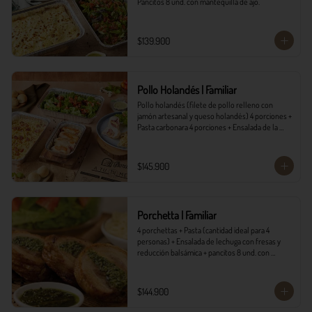
Pancitos 8 und. con mantequilla de ajo.
$139.900
Pollo Holandés | Familiar
Pollo holandés (filete de pollo relleno con 
jamón artesanal y queso holandés) 4 porciones + 
Pasta carbonara 4 porciones + Ensalada de la 
casa 4 porciones + Pancitos 8 und. con 
mantequilla de ajo.
$145.900
Porchetta | Familiar
4 porchettas + Pasta (cantidad ideal para 4 
personas) + Ensalada de lechuga con fresas y 
reducción balsámica + pancitos 8 und. con 
mantequilla de ajo.
$144.900