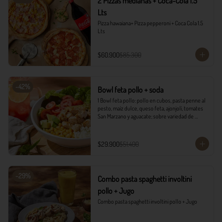
2 Pizzas medianas + Coca-Cola 1.5
Lts
Pizza hawaiana+ Pizza pepperoni + Coca Cola 1.5 
Lts
$60.900
$85.300
-
42
%
Bowl feta pollo + soda
1 Bowl feta pollo: pollo en cubos, pasta penne al 
pesto, maíz dulce, queso feta, ajonjolí, tomates 
San Marzano y aguacate; sobre variedad de 
lechugas, acompañado con vinagreta campiña.

1 Soda Sandía Limón
$29.900
$51.400
-
29
%
Combo pasta spaghetti involtini
pollo + Jugo
Combo pasta spaghetti involtini pollo + Jugo