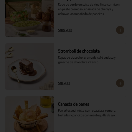
Codo de cerdo en salsa de vino tinto con risoni 
en pesto cremoso, ensalada de cherrys y 
uchuvas, acompañado de pancitos.​​

​- 4 Codillos de cerdo​

- Risoni (Cantidad ideal para 4 personas)​

$189.900
- Pancitos​

- Ensalada

*Ver Instrucciones de preparación en casa.
Stromboli de chocolate
Capas de bizcocho, crema de café sedosa y 
ganache de chocolate intenso.
$18.900
Canasta de panes
Pan artesanal mixto con focaccia al romero, 
tostadas y pancitos con mantequilla de ajo.