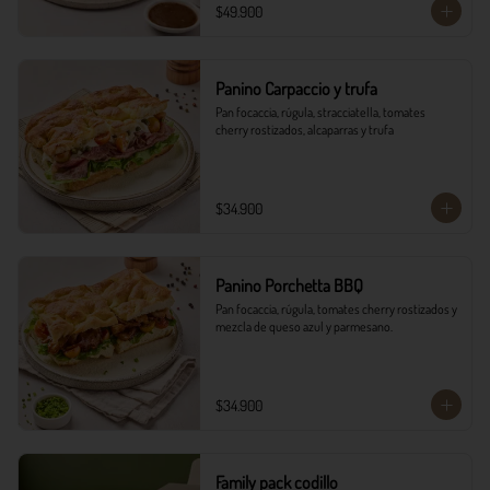
$49.900
Panino Carpaccio y trufa
Pan focaccia, rúgula, stracciatella, tomates 
cherry rostizados, alcaparras y trufa
$34.900
Panino Porchetta BBQ
Pan focaccia, rúgula, tomates cherry rostizados y 
mezcla de queso azul y parmesano.
$34.900
Family pack codillo