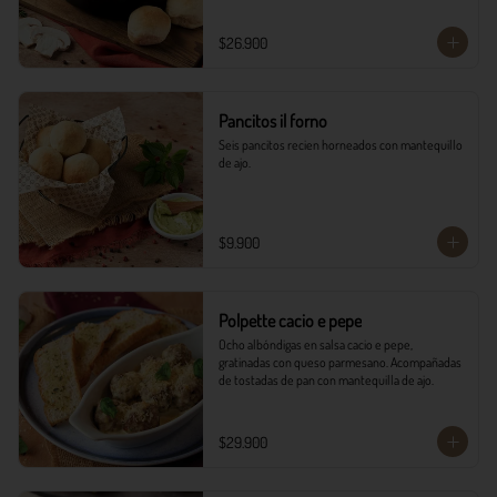
$26.900
Pancitos il forno
Seis pancitos recien horneados con mantequillo 
de ajo.
$9.900
Polpette cacio e pepe
Ocho albóndigas en salsa cacio e pepe, 
gratinadas con queso parmesano. Acompañadas 
de tostadas de pan con mantequilla de ajo.
$29.900