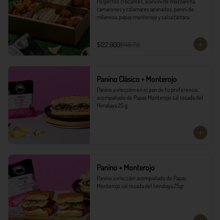
Polpettes crocantes, arancini de mozzarella, 
camarones y calamares apanados, panini de 
milanesa, papas monterojo y salsa tártara.
$122.900
$148.718
Panino Clásico + Monterojo
Panino a elección en el pan de tu preferencia, 
acompañado de Papas Monterojo sal rosada del 
Himalaya 25 g.
Panino + Monterojo
Panino a elección acompañado de Papas 
Monterojo sal rosada del himalaya 25gr