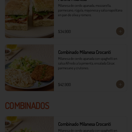
Milanesa de cerdo apanada, mozzarella, 
parmesano, rúgula, mayonesa y salsa napolitana 
en pan de oliva y romero.
$34.900
Combinado Milanesa Crocanti
Milanesa de cerdo apanada con spaghetti en 
salsa Alfredo a la pimienta, ensalada César, 
parmesano y crutones.
$42.900
COMBINADOS
Combinado Milanesa Crocanti
Milanesa de cerdo apanada con spaghetti en 