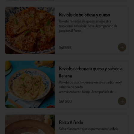
Raviolis de boloñesa y queso
Raviolis rellenos de queso, en nuestra 
tradicional salsa boloñesa. Acompañado de 
pancitos Il Forno.
$41.900
Raviolis carbonara queso y salsiccia
Italiana
Raviolis de cuatro quesos en salsa carbonara y 
salsiccia de cerdo

aromatizada con hinojo. Acompañado de 
tocineta, parmesano, albahaca

$44.900
fresca y pancitos il forno.
Pasta Alfredo
Salsa blanca con queso parmesano fundido.