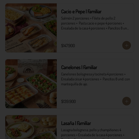
*Ver Instrucciones de preparación en casa.
Cacio e Pepe | Familiar
Salmón 2 porciones + Filete de pollo 2 
porciones +  Pasta cacio e pepe 4 porciones + 
Ensalada de la casa 4 porciones + Pancitos 8 und. 
con mantequilla de ajo.
$147.900
Canelones | Familiar
Canelones bolognesa y tocineta 4 porciones + 
Ensalada césar 4 porciones +  Pancitos 8 und. con 
mantequilla de ajo.
$139.900
Lasaña | Familiar
Lasagna bolognesa, pollo y champiñones 4 
porciones + Ensalada de la casa 4 porciones + 