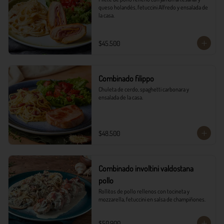
queso holandés, fetuccini Alfredo y ensalada de 
la casa.
$45.500
Combinado filippo
Chuleta de cerdo, spaghetti carbonara y 
ensalada de la casa.
$48.500
Combinado involtini valdostana
pollo
Rollitos de pollo rellenos con tocineta y 
mozzarella, fetuccini en salsa de champiñones.
$50.900