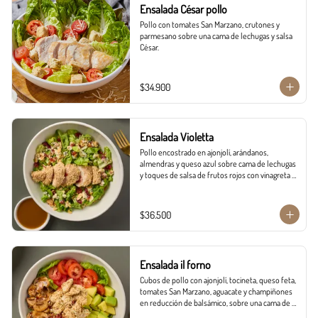
Ensalada César pollo
Pollo con tomates San Marzano, crutones y 
parmesano sobre una cama de lechugas y salsa 
César.
$34.900
Ensalada Violetta
Pollo encostrado en ajonjolí, arándanos, 
almendras y queso azul sobre cama de lechugas 
y toques de salsa de frutos rojos con vinagreta 
miel mostaza.
$36.500
Ensalada il forno
Cubos de pollo con ajonjolí, tocineta, queso feta, 
tomates San Marzano, aguacate y champiñones 
en reducción de balsámico, sobre una cama de 
lechugas. Vinagreta campiña.