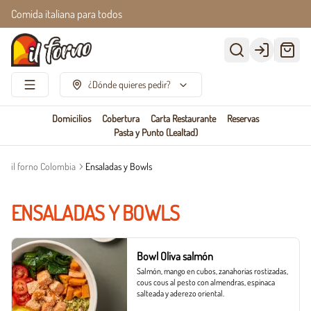
Comida italiana para todos
Login
¿Dónde quieres pedir?
Domicilios
Cobertura
Carta Restaurante
Reservas
Pasta y Punto (Lealtad)
il forno Colombia
Ensaladas y Bowls
ENSALADAS Y BOWLS
Bowl Oliva salmón
Salmón, mango en cubos, zanahorias rostizadas, 
cous cous al pesto con almendras, espinaca 
salteada y aderezo oriental.