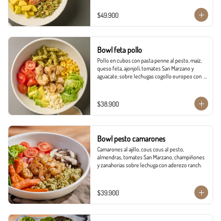
$49.900
Bowl feta pollo
Pollo en cubos con pasta penne al pesto, maíz, 
queso feta, ajonjolí, tomates San Marzano y 
aguacate; sobre lechugas cogollo europeo con  
vinagreta campiña.
$38.900
Bowl pesto camarones
Camarones al ajillo, cous cous al pesto, 
almendras, tomates San Marzano, champiñones 
y zanahorias sobre lechuga con aderezo ranch.
$39.900