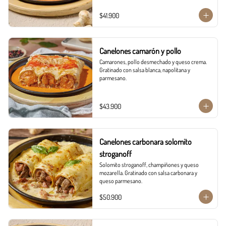
$41.900
Canelones camarón y pollo
Camarones, pollo desmechado y queso crema. 
Gratinado con salsa blanca, napolitana y 
parmesano.
$43.900
Canelones carbonara solomito
stroganoff
Solomito stroganoff, champiñones y queso 
mozarella. Gratinado con salsa carbonara y 
queso parmesano.
$50.900