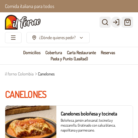
Comida italiana para todos
Login
¿Dónde quieres pedir?
Domicilios
Cobertura
Carta Restaurante
Reservas
Pasta y Punto (Lealtad)
il forno Colombia
Canelones
CANELONES
Canelones boloñesa y tocineta
Boloñesa, jamón artesanal, tocineta y 
mozzarella. Gratinado con salsa blanca, 
napolitana y parmesano.