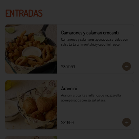
ENTRADAS
Camarones y calamari crocanti
Camarones y calamares apanados, servidos con 
salsa tártara, limón tahití y cebollín fresco.
$39.900
Arancini
Arancini crocantes rellenos de mozzarella, 
acompañados con salsa tártara.
$31.900