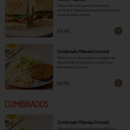
Milanesa de cerdo apanada, mozzarella, 
parmesano, rúgula, mayonesa y salsa napolitana 
en pan de oliva y romero.
$34.900
Combinado Milanesa Crocanti
Milanesa de cerdo apanada con spaghetti en 
salsa Alfredo a la pimienta, ensalada César, 
parmesano y crutones.
$42.900
COMBINADOS
Combinado Milanesa Crocanti
Milanesa de cerdo apanada con spaghetti en 