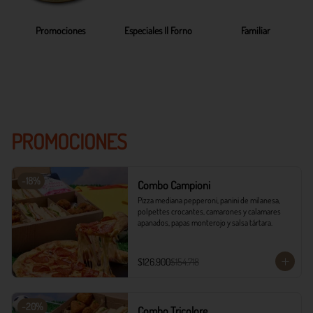
Promociones
Especiales Il Forno
Familiar
PROMOCIONES
-
18
%
Combo Campioni
Pizza mediana pepperoni, panini de milanesa, 
polpettes crocantes, camarones y calamares 
apanados, papas monterojo y salsa tártara.
$126.900
$154.718
-
20
%
Combo Tricolore