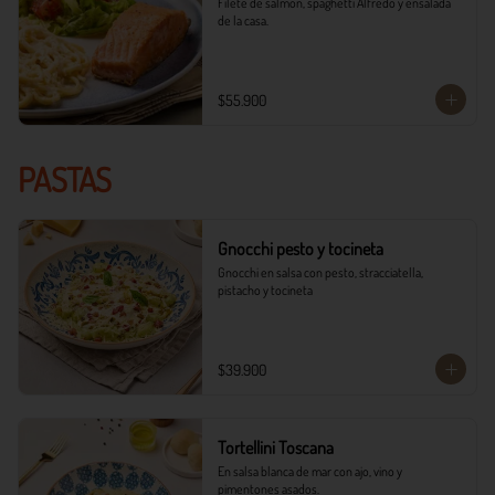
Filete de salmón, spaghetti Alfredo y ensalada 
de la casa.
$55.900
PASTAS
Gnocchi pesto y tocineta
Gnocchi en salsa con pesto, stracciatella, 
pistacho y tocineta
$39.900
Tortellini Toscana
En salsa blanca de mar con ajo, vino y 
pimentones asados.