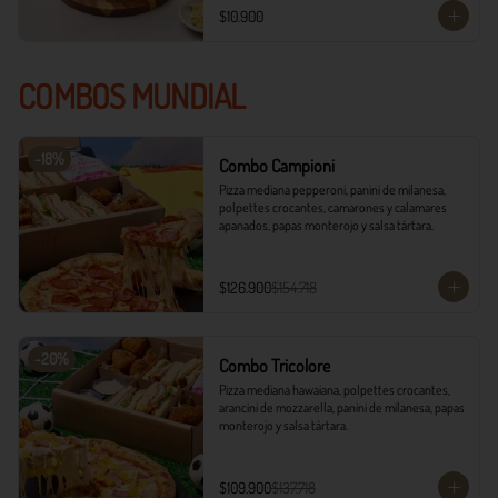
$10.900
COMBOS MUNDIAL
-
18
%
Combo Campioni
Pizza mediana pepperoni, panini de milanesa, 
polpettes crocantes, camarones y calamares 
apanados, papas monterojo y salsa tártara.
$126.900
$154.718
-
20
%
Combo Tricolore
Pizza mediana hawaiana, polpettes crocantes, 
arancini de mozzarella, panini de milanesa, papas 
monterojo y salsa tártara.
$109.900
$137.718