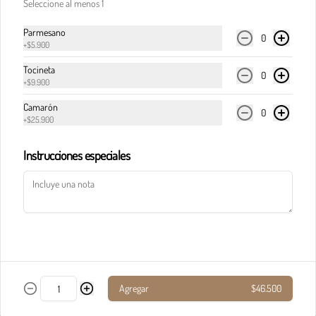
Seleccione al menos 1
Parmesano
Pasta calderete castello pollo
0
+
$5.900
En salsa de champiñones y salsa Alfredo, maíz, 
champiñones, jamón, tocineta y queso 
Tocineta
0
parmesano.
+
$9.900
Camarón
0
$33.900
+
$25.900
Instrucciones especiales
Pasta calderete paradiso solomito
Salteado de solomito con tocineta, 
champiñones y queso parmesano en salsa de 
queso azul.
$40.900
Agregar
$46.500
Pasta calderete pollo al pesto
Pollo en cubos y tocineta en salsa napolitana y 