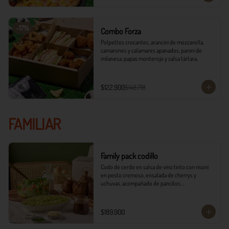
-
17
%
Combo Forza
Polpettes crocantes, arancini de mozzarella, 
camarones y calamares apanados, panini de 
milanesa, papas monterojo y salsa tártara.
$122.900
$148.718
FAMILIAR
Family pack codillo
Codo de cerdo en salsa de vino tinto con risoni 
en pesto cremoso, ensalada de cherrys y 
uchuvas, acompañado de pancitos.​​

​- 4 Codillos de cerdo​

- Risoni (Cantidad ideal para 4 personas)​

$189.900
- Pancitos​

- Ensalada
