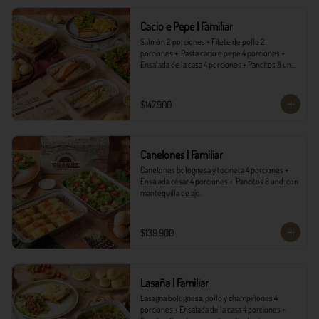
*Ver Instrucciones de preparación en casa.
Cacio e Pepe | Familiar
Salmón 2 porciones + Filete de pollo 2 
porciones +  Pasta cacio e pepe 4 porciones + 
Ensalada de la casa 4 porciones + Pancitos 8 und. 
con mantequilla de ajo.
$147.900
Canelones | Familiar
Canelones bolognesa y tocineta 4 porciones + 
Ensalada césar 4 porciones +  Pancitos 8 und. con 
mantequilla de ajo.
$139.900
Lasaña | Familiar
Lasagna bolognesa, pollo y champiñones 4 
porciones + Ensalada de la casa 4 porciones + 