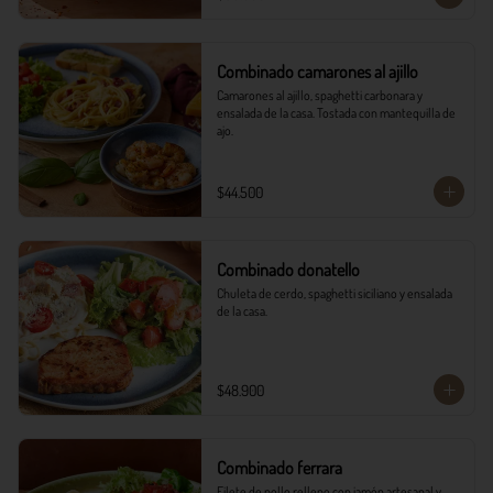
Combinado camarones al ajillo
Camarones al ajillo, spaghetti carbonara y 
ensalada de la casa. Tostada con mantequilla de 
ajo.
$44.500
Combinado donatello
Chuleta de cerdo, spaghetti siciliano y ensalada 
de la casa.
$48.900
Combinado ferrara
Filete de pollo relleno con jamón artesanal y 