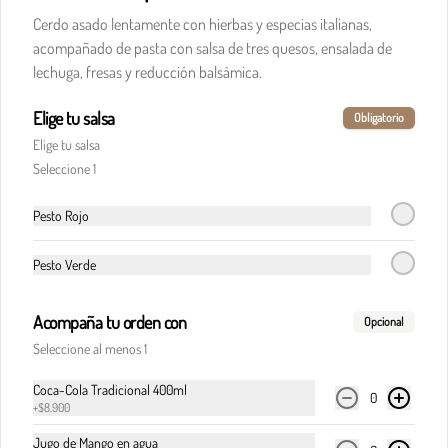
Cerdo asado lentamente con hierbas y especias italianas,
acompañado de pasta con salsa de tres quesos, ensalada de
Raviolis de boloñesa y queso
lechuga, fresas y reducción balsámica.
Raviolis rellenos de queso, en nuestra 
tradicional salsa boloñesa. Acompañado de 
pancitos Il Forno.
Elige tu salsa
Obligatorio
Elige tu salsa
$41.900
Seleccione 1
Pesto Rojo
Raviolis carbonara queso y salsiccia
Italiana
Pesto Verde
Raviolis de cuatro quesos en salsa carbonara y 
salsiccia de cerdo

aromatizada con hinojo. Acompañado de 
Acompaña tu orden con
Opcional
tocineta, parmesano, albahaca

$44.900
fresca y pancitos il forno.
Seleccione al menos 1
Coca-Cola Tradicional 400ml
0
Pasta Alfredo
+
$8.900
Salsa blanca con queso parmesano fundido.
Jugo de Mango en agua