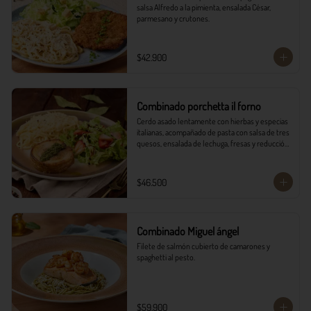
salsa Alfredo a la pimienta, ensalada César, 
parmesano y crutones.
$42.900
Combinado porchetta il forno
Cerdo asado lentamente con hierbas y especias 
italianas, acompañado de pasta con salsa de tres 
quesos, ensalada de lechuga, fresas y reducción 
balsámica.
$46.500
Combinado Miguel ángel
Filete de salmón cubierto de camarones y 
spaghetti al pesto.
$59.900