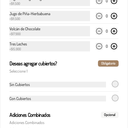
0
+
$11.500
Jugo de Piña-Hierbabuena
0
+
$11.500
$32.900
Volcán de Chocolate
0
+
$17.900
Pasta boloñesa
Tres Leches
0
Carne de res en cocción lenta, en clásica salsa de 
+
$15.900
pomodoro, cebolla y finas hierbas italianas.
Deseas agregar cubiertos?
Obligatorio
Seleccione 1
$32.900
Sin Cubiertos
Pasta boloñesa di Italia
Carne de res en cocción lenta, en clásica salsa de 
Con Cubiertos
pomodoro, cebolla y finas hierbas italianas, 
acompañada del corazón cremoso de la burrata.
Adiciones Combinados
Opcional
Adiciones Combinados
$36.900