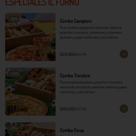
ESPECIALES IL FORNO
-
18
%
Combo Campioni
Pizza mediana pepperoni, panini de milanesa, 
polpettes crocantes, camarones y calamares 
apanados, papas monterojo y salsa tártara.
$126.900
$154.718
-
20
%
Combo Tricolore
Pizza mediana hawaiana, polpettes crocantes, 
arancini de mozzarella, panini de milanesa, papas 
monterojo y salsa tártara.
$109.900
$137.718
-
17
%
Combo Forza