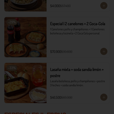
$41.000
$57.400
-
29
%
Especial | 2 canelones + 2 Coca-Cola
1 Canelones pollo y champiñones + 1 Canelones 
boloñesa y tocineta + 2 Coca Cola personal.
$70.900
$99.600
-
33
%
Lasaña mixta + soda sandía limón +
postre
Lasaña boloñesa, pollo y champiñones + postre 
3 leches + soda sandía limón.
$46.500
$69.300