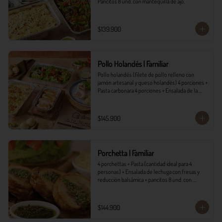
Pancitos 8 und. con mantequilla de ajo.
$139.900
Pollo Holandés | Familiar
Pollo holandés (filete de pollo relleno con 
jamón artesanal y queso holandés) 4 porciones + 
Pasta carbonara 4 porciones + Ensalada de la 
casa 4 porciones + Pancitos 8 und. con 
mantequilla de ajo.
$145.900
Porchetta | Familiar
4 porchettas + Pasta (cantidad ideal para 4 
personas) + Ensalada de lechuga con fresas y 
reducción balsámica + pancitos 8 und. con 
mantequilla de ajo.
$144.900