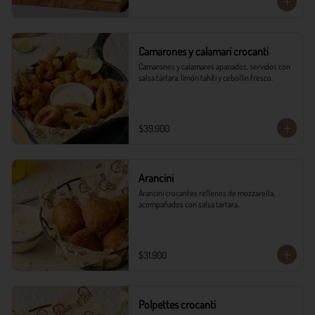
Camarones y calamari crocanti
Camarones y calamares apanados, servidos con 
salsa tártara, limón tahití y cebollín fresco.
$39.900
Arancini
Arancini crocantes rellenos de mozzarella, 
acompañados con salsa tártara.
$31.900
Polpettes crocanti