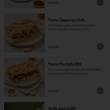
$49.900
Panino Carpaccio y trufa
Pan focaccia, rúgula, stracciatella, tomates 
cherry rostizados, alcaparras y trufa
$34.900
Panino Porchetta BBQ
Pan focaccia, rúgula, tomates cherry rostizados y 
mezcla de queso azul y parmesano.
$34.900
Family pack codillo