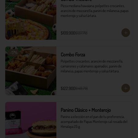
Pizza mediana hawaiana, polpettes crocantes, 
arancini de mozzarella, panini de milanesa, papas 
monterojo y salsa tártara.
$109.900
$137.718
-
17
%
Combo Forza
Polpettes crocantes, arancini de mozzarella, 
camarones y calamares apanados, panini de 
milanesa, papas monterojo y salsa tártara.
$122.900
$148.718
Panino Clásico + Monterojo
Panino a elección en el pan de tu preferencia, 
acompañado de Papas Monterojo sal rosada del 
Himalaya 25 g.