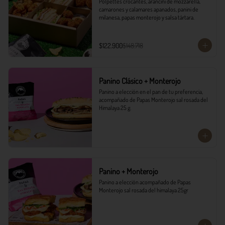
Polpettes crocantes, arancini de mozzarella, 
camarones y calamares apanados, panini de 
milanesa, papas monterojo y salsa tártara.
$122.900
$148.718
Panino Clásico + Monterojo
Panino a elección en el pan de tu preferencia, 
acompañado de Papas Monterojo sal rosada del 
Himalaya 25 g.
Panino + Monterojo
Panino a elección acompañado de Papas 
Monterojo sal rosada del himalaya 25gr