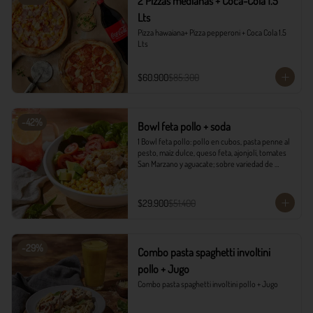
2 Pizzas medianas + Coca-Cola 1.5
Lts
Pizza hawaiana+ Pizza pepperoni + Coca Cola 1.5 
Lts
$60.900
$85.300
-
42
%
Bowl feta pollo + soda
1 Bowl feta pollo: pollo en cubos, pasta penne al 
pesto, maíz dulce, queso feta, ajonjolí, tomates 
San Marzano y aguacate; sobre variedad de 
lechugas, acompañado con vinagreta campiña.

1 Soda Sandía Limón
$29.900
$51.400
-
29
%
Combo pasta spaghetti involtini
pollo + Jugo
Combo pasta spaghetti involtini pollo + Jugo