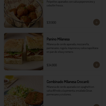
Polpettes apanados con salsa peperoncino y 
cebollín fresco.
$31.900
Panino Milanesa
Milanesa de cerdo apanada, mozzarella, 
parmesano, rúgula, mayonesa y salsa napolitana 
en pan de oliva y romero.
$34.900
Combinado Milanesa Crocanti
Milanesa de cerdo apanada con spaghetti en 
salsa Alfredo a la pimienta, ensalada César, 
parmesano y crutones.