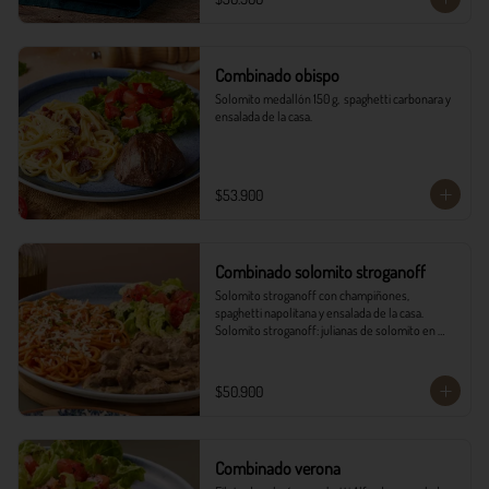
Combinado obispo
Solomito medallón 150 g,  spaghetti carbonara y 
ensalada de la casa.
$53.900
Combinado solomito stroganoff
Solomito stroganoff con champiñones, 
spaghetti napolitana y ensalada de la casa.  

Solomito stroganoff: julianas de solomito en 
cocción lenta, con champiñones aromatizados 
con finas hierbas.
$50.900
Combinado verona