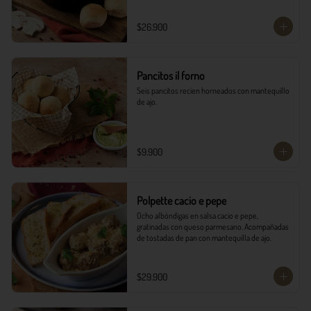
$26.900
Pancitos il forno
Seis pancitos recien horneados con mantequillo 
de ajo.
$9.900
Polpette cacio e pepe
Ocho albóndigas en salsa cacio e pepe, 
gratinadas con queso parmesano. Acompañadas 
de tostadas de pan con mantequilla de ajo.
$29.900