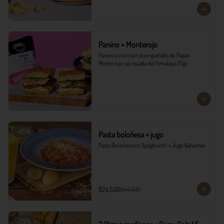
Panino + Monterojo
Panino a elección acompañado de Papas 
Monterojo sal rosada del himalaya 25gr
-
45
%
Pasta boloñesa + jugo
Pasta Boloñesa en Spaghuetti  + Jugo Bahamas
$24.500
$44.400
-
29
%