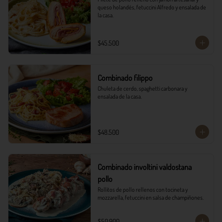
queso holandés, fetuccini Alfredo y ensalada de 
la casa.
$45.500
Combinado filippo
Chuleta de cerdo, spaghetti carbonara y 
ensalada de la casa.
$48.500
Combinado involtini valdostana
pollo
Rollitos de pollo rellenos con tocineta y 
mozzarella, fetuccini en salsa de champiñones.
$50.900