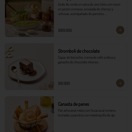
Codo de cerdo en salsa de vino tinto con risoni 
en pesto cremoso, ensalada de cherrys y 
uchuvas, acompañado de pancitos.​​

​- 4 Codillos de cerdo​

- Risoni (Cantidad ideal para 4 personas)​

$189.900
- Pancitos​

- Ensalada

*Ver Instrucciones de preparación en casa.
Stromboli de chocolate
Capas de bizcocho, crema de café sedosa y 
ganache de chocolate intenso.
$18.900
Canasta de panes
Pan artesanal mixto con focaccia al romero, 
tostadas y pancitos con mantequilla de ajo.