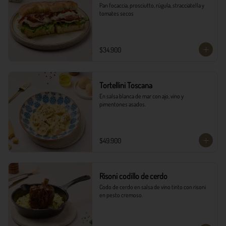
Pan focaccia, prosciutto, rúgula, stracciatella y 
tomates secos
$34.900
Tortellini Toscana
En salsa blanca de mar con ajo, vino y 
pimentones asados.
$49.900
Risoni codillo de cerdo
Codo de cerdo en salsa de vino tinto con risoni 
en pesto cremoso.​