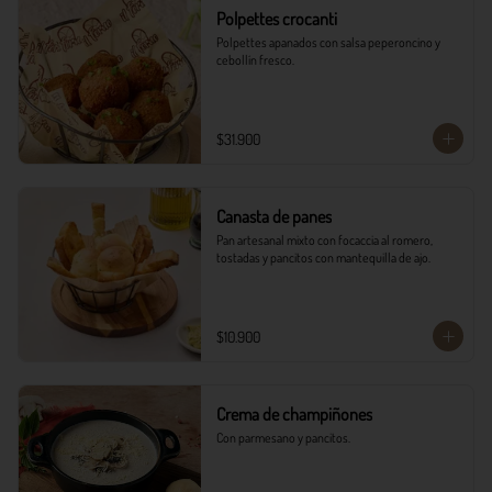
Polpettes crocanti
Polpettes apanados con salsa peperoncino y 
cebollín fresco.
$31.900
Canasta de panes
Pan artesanal mixto con focaccia al romero, 
tostadas y pancitos con mantequilla de ajo.
$10.900
Crema de champiñones
Con parmesano y pancitos.