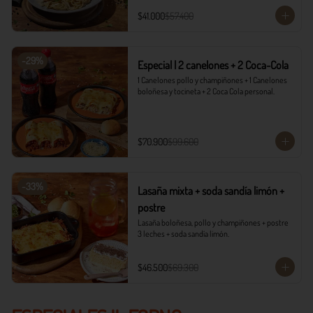
$41.000
$57.400
-
29
%
Especial | 2 canelones + 2 Coca-Cola
1 Canelones pollo y champiñones + 1 Canelones 
boloñesa y tocineta + 2 Coca Cola personal.
$70.900
$99.600
-
33
%
Lasaña mixta + soda sandía limón +
postre
Lasaña boloñesa, pollo y champiñones + postre 
3 leches + soda sandía limón.
$46.500
$69.300