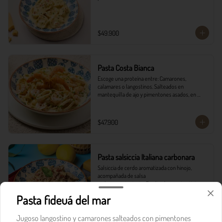
$49.900
Pasta Costa Bianca
Escoge una proteína entre: Camarones, 
calamares o langostinos. Salteados en 
mantequilla de ajo y pimentones asados, en 
salsa alfredo y vino blanco.
$47.900
Pasta salsiccia Italiana carbonara
Salsiccia de cerdo aromatizada con hinojo, 
acompañada de salsa

carbonara y tocineta. Finalizada con vino tinto y 
queso parmesano con

Pasta fideuá del mar
pancitos il forno.
$43.500
Jugoso langostino y camarones salteados con pimentones