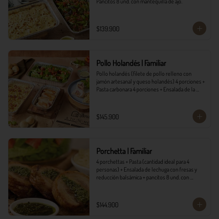
Pancitos 8 und. con mantequilla de ajo.
$139.900
Pollo Holandés | Familiar
Pollo holandés (filete de pollo relleno con 
jamón artesanal y queso holandés) 4 porciones + 
Pasta carbonara 4 porciones + Ensalada de la 
casa 4 porciones + Pancitos 8 und. con 
mantequilla de ajo.
$145.900
Porchetta | Familiar
4 porchettas + Pasta (cantidad ideal para 4 
personas) + Ensalada de lechuga con fresas y 
reducción balsámica + pancitos 8 und. con 
mantequilla de ajo.
$144.900