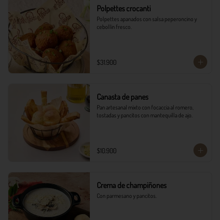
Polpettes crocanti
Polpettes apanados con salsa peperoncino y 
cebollín fresco.
$31.900
Canasta de panes
Pan artesanal mixto con focaccia al romero, 
tostadas y pancitos con mantequilla de ajo.
$10.900
Crema de champiñones
Con parmesano y pancitos.