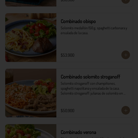
Combinado obispo
Solomito medallón 150 g,  spaghetti carbonara y 
ensalada de la casa.
$53.900
Combinado solomito stroganoff
Solomito stroganoff con champiñones, 
spaghetti napolitana y ensalada de la casa.  

Solomito stroganoff: julianas de solomito en 
cocción lenta, con champiñones aromatizados 
con finas hierbas.
$50.900
Combinado verona