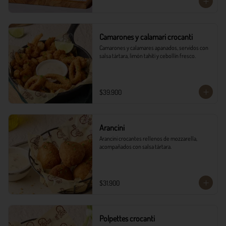
Camarones y calamari crocanti
Camarones y calamares apanados, servidos con 
salsa tártara, limón tahití y cebollín fresco.
$39.900
Arancini
Arancini crocantes rellenos de mozzarella, 
acompañados con salsa tártara.
$31.900
Polpettes crocanti