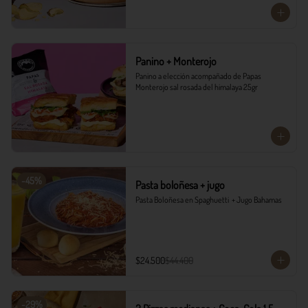
Panino + Monterojo
Panino a elección acompañado de Papas 
Monterojo sal rosada del himalaya 25gr
-
45
%
Pasta boloñesa + jugo
Pasta Boloñesa en Spaghuetti  + Jugo Bahamas
$24.500
$44.400
-
29
%