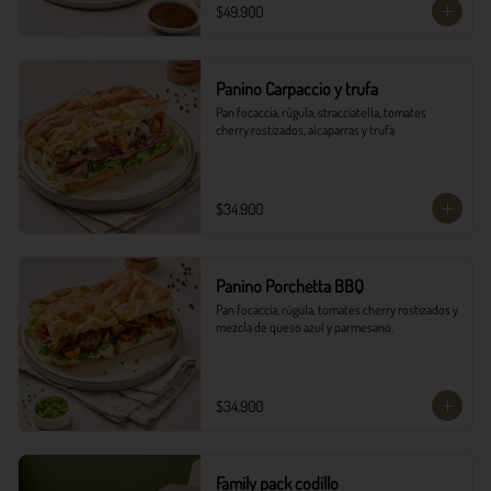
$49.900
Panino Carpaccio y trufa
Pan focaccia, rúgula, stracciatella, tomates 
cherry rostizados, alcaparras y trufa
$34.900
Panino Porchetta BBQ
Pan focaccia, rúgula, tomates cherry rostizados y 
mezcla de queso azul y parmesano.
$34.900
Family pack codillo