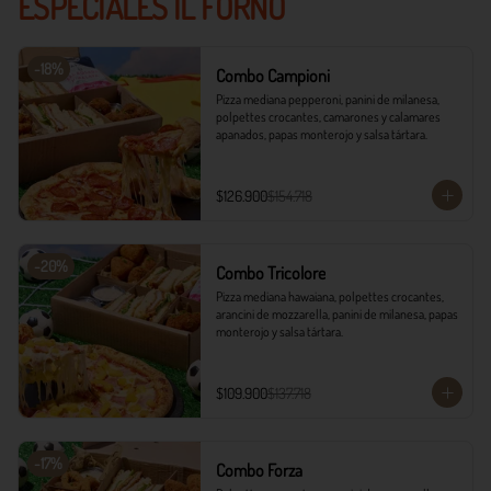
ESPECIALES IL FORNO
-
18
%
Combo Campioni
Pizza mediana pepperoni, panini de milanesa, 
polpettes crocantes, camarones y calamares 
apanados, papas monterojo y salsa tártara.
$126.900
$154.718
-
20
%
Combo Tricolore
Pizza mediana hawaiana, polpettes crocantes, 
arancini de mozzarella, panini de milanesa, papas 
monterojo y salsa tártara.
$109.900
$137.718
-
17
%
Combo Forza