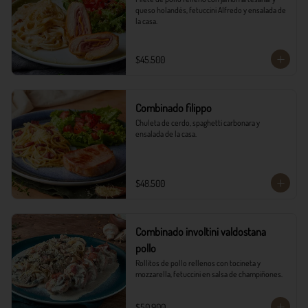
queso holandés, fetuccini Alfredo y ensalada de 
la casa.
$45.500
Combinado filippo
Chuleta de cerdo, spaghetti carbonara y 
ensalada de la casa.
$48.500
Combinado involtini valdostana
pollo
Rollitos de pollo rellenos con tocineta y 
mozzarella, fetuccini en salsa de champiñones.
$50.900