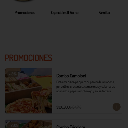
Promociones
Especiales Il Forno
Familiar
PROMOCIONES
-
18
%
Combo Campioni
Pizza mediana pepperoni, panini de milanesa, 
polpettes crocantes, camarones y calamares 
apanados, papas monterojo y salsa tártara.
$126.900
$154.718
-
20
%
Combo Tricolore