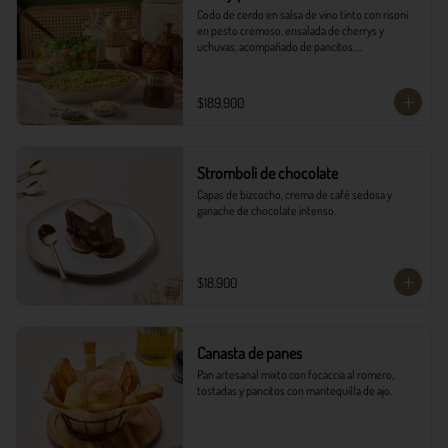
Codo de cerdo en salsa de vino tinto con risoni 
en pesto cremoso, ensalada de cherrys y 
uchuvas, acompañado de pancitos.​​

​- 4 Codillos de cerdo​

- Risoni (Cantidad ideal para 4 personas)​

$189.900
- Pancitos​

- Ensalada

*Ver Instrucciones de preparación en casa.
Stromboli de chocolate
Capas de bizcocho, crema de café sedosa y 
ganache de chocolate intenso.
$18.900
Canasta de panes
Pan artesanal mixto con focaccia al romero, 
tostadas y pancitos con mantequilla de ajo.