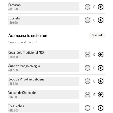
Camarón
0
+
$25.900
$32.900
Tocineta
0
+
$9.900
Acompaña tu orden con
Pasta boloñesa
Opcional
Carne de res en cocción lenta, en clásica salsa de 
Seleccione al menos 1
pomodoro, cebolla y finas hierbas italianas.
Coca-Cola Tradicional 400ml
0
+
$8.900
$32.900
Jugo de Mango en agua
0
+
$11.500
Jugo de Piña-Hierbabuena
Pasta boloñesa di Italia
0
+
$11.500
Carne de res en cocción lenta, en clásica salsa de 
pomodoro, cebolla y finas hierbas italianas, 
Volcán de Chocolate
0
acompañada del corazón cremoso de la burrata.
+
$17.900
Tres Leches
0
$36.900
+
$15.900