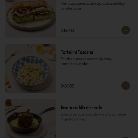
Pan focaccia, prosciutto, rúgula, stracciatella y 
tomates secos
$34.900
Tortellini Toscana
En salsa blanca de mar con ajo, vino y 
pimentones asados.
$49.900
Risoni codillo de cerdo
Codo de cerdo en salsa de vino tinto con risoni 
en pesto cremoso.​