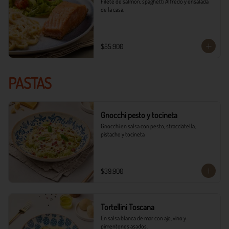
Filete de salmón, spaghetti Alfredo y ensalada 
de la casa.
$55.900
PASTAS
Gnocchi pesto y tocineta
Gnocchi en salsa con pesto, stracciatella, 
pistacho y tocineta
$39.900
Tortellini Toscana
En salsa blanca de mar con ajo, vino y 
pimentones asados.