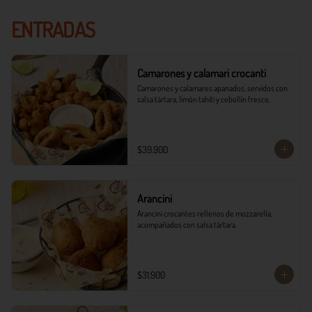
ENTRADAS
Camarones y calamari crocanti
Camarones y calamares apanados, servidos con 
salsa tártara, limón tahití y cebollín fresco.
$39.900
Arancini
Arancini crocantes rellenos de mozzarella, 
acompañados con salsa tártara.
$31.900