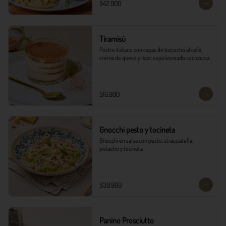
$42.900
Tiramisú
Postre italiano con capas de bizcocho al café, 
crema de queso y licor, espolvoreado con cocoa.
$16.900
Gnocchi pesto y tocineta
Gnocchi en salsa con pesto, stracciatella, 
pistacho y tocineta
$39.900
Panino Prosciutto