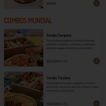
$10.900
COMBOS MUNDIAL
-
18
%
Combo Campioni
Pizza mediana pepperoni, panini de milanesa, 
polpettes crocantes, camarones y calamares 
apanados, papas monterojo y salsa tártara.
$126.900
$154.718
-
20
%
Combo Tricolore
Pizza mediana hawaiana, polpettes crocantes, 
arancini de mozzarella, panini de milanesa, papas 
monterojo y salsa tártara.
$109.900
$137.718