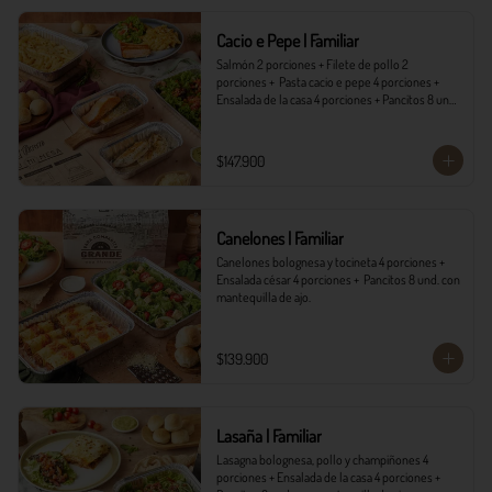
*Ver Instrucciones de preparación en casa.
Cacio e Pepe | Familiar
Salmón 2 porciones + Filete de pollo 2 
porciones +  Pasta cacio e pepe 4 porciones + 
Ensalada de la casa 4 porciones + Pancitos 8 und. 
con mantequilla de ajo.
$147.900
Canelones | Familiar
Canelones bolognesa y tocineta 4 porciones + 
Ensalada césar 4 porciones +  Pancitos 8 und. con 
mantequilla de ajo.
$139.900
Lasaña | Familiar
Lasagna bolognesa, pollo y champiñones 4 
porciones + Ensalada de la casa 4 porciones + 