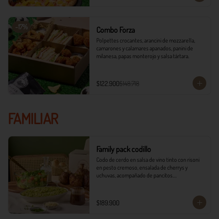
-
17
%
Combo Forza
Polpettes crocantes, arancini de mozzarella, 
camarones y calamares apanados, panini de 
milanesa, papas monterojo y salsa tártara.
$122.900
$148.718
FAMILIAR
Family pack codillo
Codo de cerdo en salsa de vino tinto con risoni 
en pesto cremoso, ensalada de cherrys y 
uchuvas, acompañado de pancitos.​​

​- 4 Codillos de cerdo​

- Risoni (Cantidad ideal para 4 personas)​

$189.900
- Pancitos​

- Ensalada
