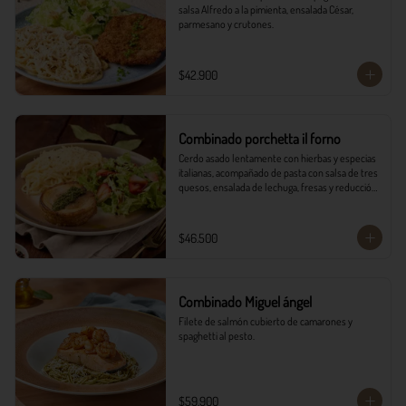
salsa Alfredo a la pimienta, ensalada César, 
parmesano y crutones.
$42.900
Combinado porchetta il forno
Cerdo asado lentamente con hierbas y especias 
italianas, acompañado de pasta con salsa de tres 
quesos, ensalada de lechuga, fresas y reducción 
balsámica.
$46.500
Combinado Miguel ángel
Filete de salmón cubierto de camarones y 
spaghetti al pesto.
$59.900