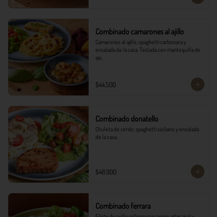
Combinado camarones al ajillo
Camarones al ajillo, spaghetti carbonara y 
ensalada de la casa. Tostada con mantequilla de 
ajo.
$44.500
Combinado donatello
Chuleta de cerdo, spaghetti siciliano y ensalada 
de la casa.
$48.900
Combinado ferrara
Filete de pollo relleno con jamón artesanal y 