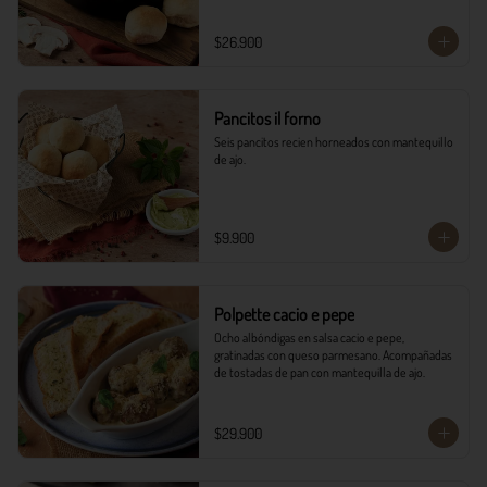
$26.900
Pancitos il forno
Seis pancitos recien horneados con mantequillo 
de ajo.
$9.900
Polpette cacio e pepe
Ocho albóndigas en salsa cacio e pepe, 
gratinadas con queso parmesano. Acompañadas 
de tostadas de pan con mantequilla de ajo.
$29.900