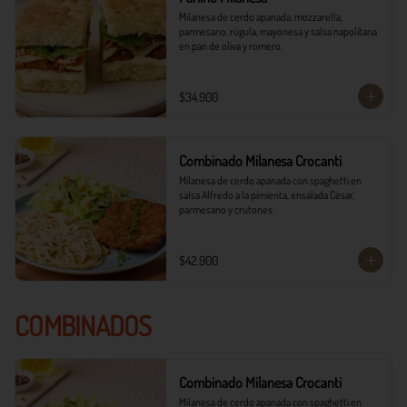
Milanesa de cerdo apanada, mozzarella, 
parmesano, rúgula, mayonesa y salsa napolitana 
en pan de oliva y romero.
$34.900
Combinado Milanesa Crocanti
Milanesa de cerdo apanada con spaghetti en 
salsa Alfredo a la pimienta, ensalada César, 
parmesano y crutones.
$42.900
COMBINADOS
Combinado Milanesa Crocanti
Milanesa de cerdo apanada con spaghetti en 