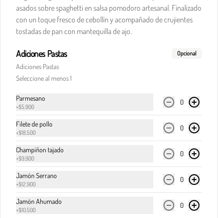
asados sobre spaghetti en salsa pomodoro artesanal. Finalizado
con un toque fresco de cebollín y acompañado de crujientes
Raviolis de boloñesa y queso
tostadas de pan con mantequilla de ajo.
Raviolis rellenos de queso, en nuestra 
tradicional salsa boloñesa. Acompañado de 
pancitos Il Forno.
Adiciones Pastas
Opcional
Adiciones Pastas
$41.900
Seleccione al menos 1
Parmesano
0
+
$5.900
Raviolis carbonara queso y salsiccia
Italiana
Filete de pollo
0
+
$18.500
Raviolis de cuatro quesos en salsa carbonara y 
salsiccia de cerdo

Champiñon tajado
aromatizada con hinojo. Acompañado de 
0
tocineta, parmesano, albahaca

+
$9.900
$44.900
fresca y pancitos il forno.
Jamón Serrano
0
+
$12.900
Pasta Alfredo
Jamón Ahumado
0
Salsa blanca con queso parmesano fundido.
+
$10.500