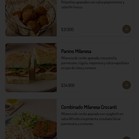
Polpettes apanados con salsa peperoncino y 
cebollín fresco.
$31.900
Panino Milanesa
Milanesa de cerdo apanada, mozzarella, 
parmesano, rúgula, mayonesa y salsa napolitana 
en pan de oliva y romero.
$34.900
Combinado Milanesa Crocanti
Milanesa de cerdo apanada con spaghetti en 
salsa Alfredo a la pimienta, ensalada César, 
parmesano y crutones.