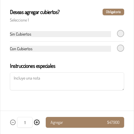
Deseas agregar cubiertos?
Obligatorio
Pasta calderete castello pollo
Seleccione 1
En salsa de champiñones y salsa Alfredo, maíz, 
champiñones, jamón, tocineta y queso 
parmesano.
Sin Cubiertos
Con Cubiertos
$33.900
Instrucciones especiales
Pasta calderete paradiso solomito
Salteado de solomito con tocineta, 
champiñones y queso parmesano en salsa de 
queso azul.
$40.900
Agregar
$47.900
Pasta calderete pollo al pesto
Pollo en cubos y tocineta en salsa napolitana y 