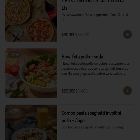
2 Pizzas medianas + Coca-Cola 1.5
Lts
Pizza hawaiana+ Pizza pepperoni + Coca Cola 1.5 
Lts
$60.900
$85.300
-
42
%
Bowl feta pollo + soda
1 Bowl feta pollo: pollo en cubos, pasta penne al 
pesto, maíz dulce, queso feta, ajonjolí, tomates 
San Marzano y aguacate; sobre variedad de 
lechugas, acompañado con vinagreta campiña.

1 Soda Sandía Limón
$29.900
$51.400
-
29
%
Combo pasta spaghetti involtini
pollo + Jugo
Combo pasta spaghetti involtini pollo + Jugo