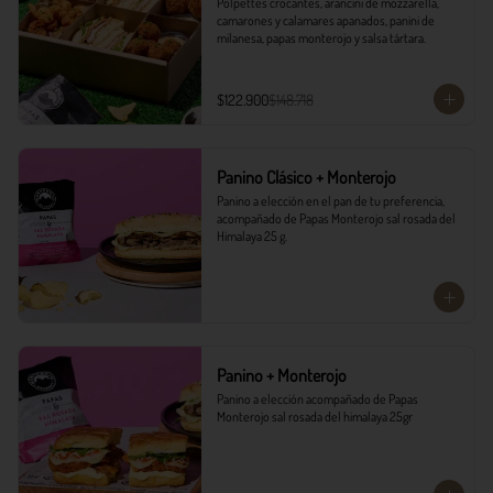
Polpettes crocantes, arancini de mozzarella, 
camarones y calamares apanados, panini de 
milanesa, papas monterojo y salsa tártara.
$122.900
$148.718
Panino Clásico + Monterojo
Panino a elección en el pan de tu preferencia, 
acompañado de Papas Monterojo sal rosada del 
Himalaya 25 g.
Panino + Monterojo
Panino a elección acompañado de Papas 
Monterojo sal rosada del himalaya 25gr