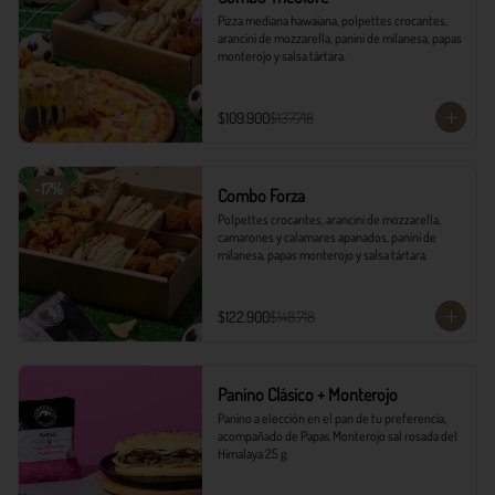
Pizza mediana hawaiana, polpettes crocantes, 
arancini de mozzarella, panini de milanesa, papas 
monterojo y salsa tártara.
$109.900
$137.718
-
17
%
Combo Forza
Polpettes crocantes, arancini de mozzarella, 
camarones y calamares apanados, panini de 
milanesa, papas monterojo y salsa tártara.
$122.900
$148.718
Panino Clásico + Monterojo
Panino a elección en el pan de tu preferencia, 
acompañado de Papas Monterojo sal rosada del 
Himalaya 25 g.