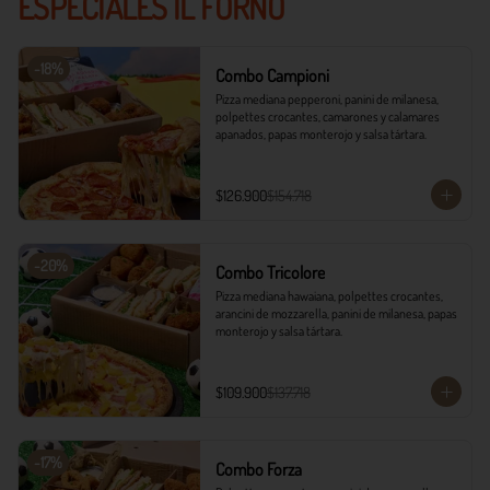
ESPECIALES IL FORNO
-
18
%
Combo Campioni
Pizza mediana pepperoni, panini de milanesa, 
polpettes crocantes, camarones y calamares 
apanados, papas monterojo y salsa tártara.
$126.900
$154.718
-
20
%
Combo Tricolore
Pizza mediana hawaiana, polpettes crocantes, 
arancini de mozzarella, panini de milanesa, papas 
monterojo y salsa tártara.
$109.900
$137.718
-
17
%
Combo Forza