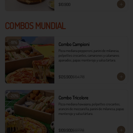
$10.900
COMBOS MUNDIAL
-
18
%
Combo Campioni
Pizza mediana pepperoni, panini de milanesa, 
polpettes crocantes, camarones y calamares 
apanados, papas monterojo y salsa tártara.
$126.900
$154.718
-
20
%
Combo Tricolore
Pizza mediana hawaiana, polpettes crocantes, 
arancini de mozzarella, panini de milanesa, papas 
monterojo y salsa tártara.
$109.900
$137.718