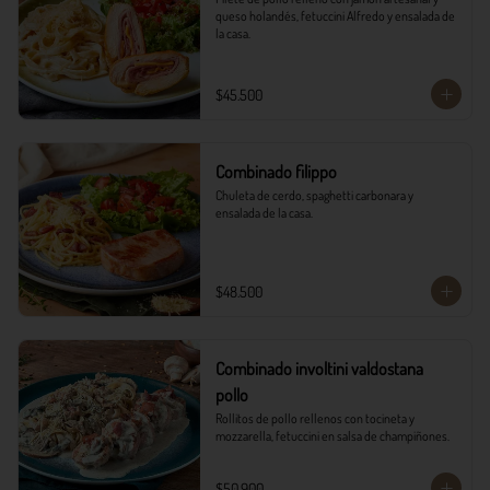
queso holandés, fetuccini Alfredo y ensalada de 
la casa.
$45.500
Combinado filippo
Chuleta de cerdo, spaghetti carbonara y 
ensalada de la casa.
$48.500
Combinado involtini valdostana
pollo
Rollitos de pollo rellenos con tocineta y 
mozzarella, fetuccini en salsa de champiñones.
$50.900