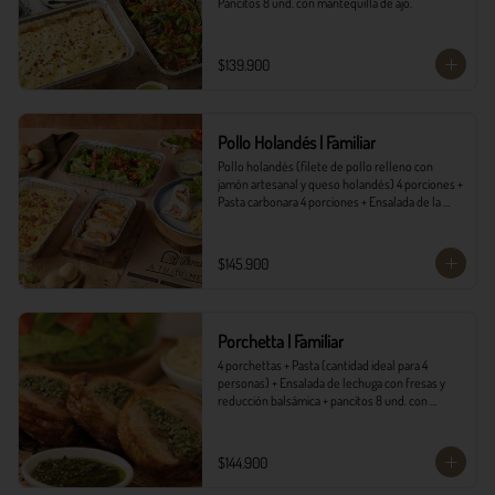
Pancitos 8 und. con mantequilla de ajo.
$139.900
Pollo Holandés | Familiar
Pollo holandés (filete de pollo relleno con 
jamón artesanal y queso holandés) 4 porciones + 
Pasta carbonara 4 porciones + Ensalada de la 
casa 4 porciones + Pancitos 8 und. con 
mantequilla de ajo.
$145.900
Porchetta | Familiar
4 porchettas + Pasta (cantidad ideal para 4 
personas) + Ensalada de lechuga con fresas y 
reducción balsámica + pancitos 8 und. con 
mantequilla de ajo.
$144.900