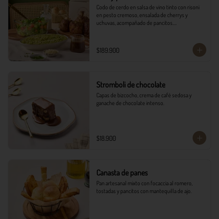
Codo de cerdo en salsa de vino tinto con risoni 
en pesto cremoso, ensalada de cherrys y 
uchuvas, acompañado de pancitos.​​

​- 4 Codillos de cerdo​

- Risoni (Cantidad ideal para 4 personas)​

$189.900
- Pancitos​

- Ensalada

*Ver Instrucciones de preparación en casa.
Stromboli de chocolate
Capas de bizcocho, crema de café sedosa y 
ganache de chocolate intenso.
$18.900
Canasta de panes
Pan artesanal mixto con focaccia al romero, 
tostadas y pancitos con mantequilla de ajo.