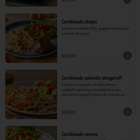
Combinado obispo
Solomito medallón 150 g,  spaghetti carbonara y 
ensalada de la casa.
$53.900
Combinado solomito stroganoff
Solomito stroganoff con champiñones, 
spaghetti napolitana y ensalada de la casa.  

Solomito stroganoff: julianas de solomito en 
cocción lenta, con champiñones aromatizados 
con finas hierbas.
$50.900
Combinado verona