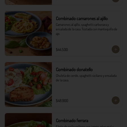
Combinado camarones al ajillo
Camarones al ajillo, spaghetti carbonara y 
ensalada de la casa. Tostada con mantequilla de 
ajo.
$44.500
Combinado donatello
Chuleta de cerdo, spaghetti siciliano y ensalada 
de la casa.
$48.900
Combinado ferrara
Filete de pollo relleno con jamón artesanal y 