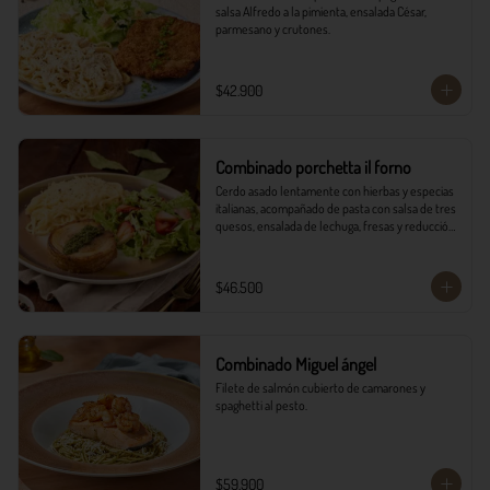
salsa Alfredo a la pimienta, ensalada César, 
parmesano y crutones.
$42.900
Combinado porchetta il forno
Cerdo asado lentamente con hierbas y especias 
italianas, acompañado de pasta con salsa de tres 
quesos, ensalada de lechuga, fresas y reducción 
balsámica.
$46.500
Combinado Miguel ángel
Filete de salmón cubierto de camarones y 
spaghetti al pesto.
$59.900