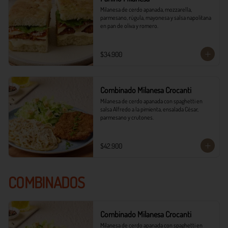
Milanesa de cerdo apanada, mozzarella, 
parmesano, rúgula, mayonesa y salsa napolitana 
en pan de oliva y romero.
$34.900
Combinado Milanesa Crocanti
Milanesa de cerdo apanada con spaghetti en 
salsa Alfredo a la pimienta, ensalada César, 
parmesano y crutones.
$42.900
COMBINADOS
Combinado Milanesa Crocanti
Milanesa de cerdo apanada con spaghetti en 