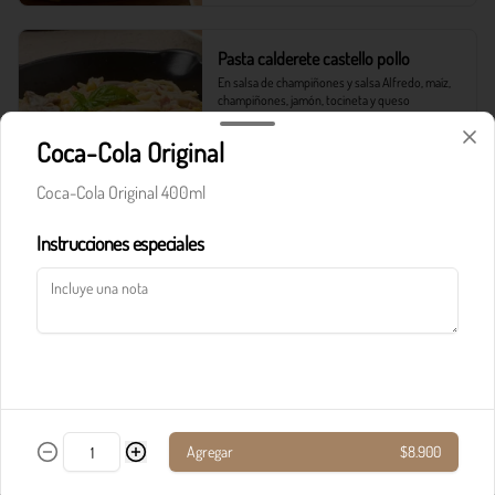
Pasta calderete castello pollo
En salsa de champiñones y salsa Alfredo, maíz, 
champiñones, jamón, tocineta y queso 
parmesano.
Coca-Cola Original
$33.900
Coca-Cola Original 400ml
Instrucciones especiales
Pasta calderete paradiso solomito
Salteado de solomito con tocineta, 
champiñones y queso parmesano en salsa de 
queso azul.
$40.900
Agregar
$8.900
Pasta calderete pollo al pesto
Pollo en cubos y tocineta en salsa napolitana y 