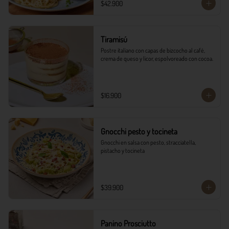
$42.900
Tiramisú
Postre italiano con capas de bizcocho al café, 
crema de queso y licor, espolvoreado con cocoa.
$16.900
Gnocchi pesto y tocineta
Gnocchi en salsa con pesto, stracciatella, 
pistacho y tocineta
$39.900
Panino Prosciutto