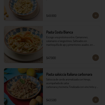
$49.900
Pasta Costa Bianca
Escoge una proteína entre: Camarones, 
calamares o langostinos. Salteados en 
mantequilla de ajo y pimentones asados, en 
salsa alfredo y vino blanco.
$47.900
Pasta salsiccia Italiana carbonara
Salsiccia de cerdo aromatizada con hinojo, 
acompañada de salsa

carbonara y tocineta. Finalizada con vino tinto y 
queso parmesano con

pancitos il forno.
$43.500