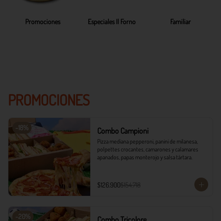
Promociones
Especiales Il Forno
Familiar
PROMOCIONES
-
18
%
Combo Campioni
Pizza mediana pepperoni, panini de milanesa, 
polpettes crocantes, camarones y calamares 
apanados, papas monterojo y salsa tártara.
$126.900
$154.718
-
20
%
Combo Tricolore