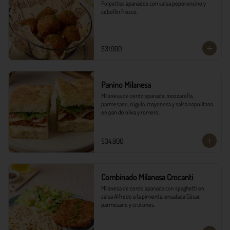
Polpettes apanados con salsa peperoncino y 
cebollín fresco.
$31.900
Panino Milanesa
Milanesa de cerdo apanada, mozzarella, 
parmesano, rúgula, mayonesa y salsa napolitana 
en pan de oliva y romero.
$34.900
Combinado Milanesa Crocanti
Milanesa de cerdo apanada con spaghetti en 
salsa Alfredo a la pimienta, ensalada César, 
parmesano y crutones.