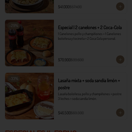
$41.000
$57.400
-
29
%
Especial | 2 canelones + 2 Coca-Cola
1 Canelones pollo y champiñones + 1 Canelones 
boloñesa y tocineta + 2 Coca Cola personal.
$70.900
$99.600
-
33
%
Lasaña mixta + soda sandía limón +
postre
Lasaña boloñesa, pollo y champiñones + postre 
3 leches + soda sandía limón.
$46.500
$69.300