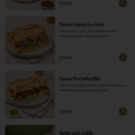
$49.900
Panino Carpaccio y trufa
Pan focaccia, rúgula, stracciatella, tomates 
cherry rostizados, alcaparras y trufa
$34.900
Panino Porchetta BBQ
Pan focaccia, rúgula, tomates cherry rostizados y 
mezcla de queso azul y parmesano.
$34.900
Family pack codillo