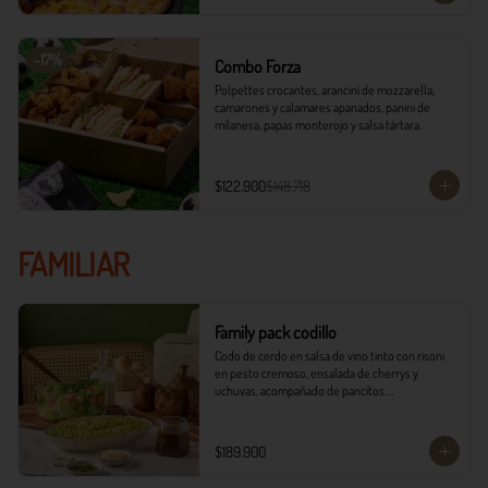
-
17
%
Combo Forza
Polpettes crocantes, arancini de mozzarella, 
camarones y calamares apanados, panini de 
milanesa, papas monterojo y salsa tártara.
$122.900
$148.718
FAMILIAR
Family pack codillo
Codo de cerdo en salsa de vino tinto con risoni 
en pesto cremoso, ensalada de cherrys y 
uchuvas, acompañado de pancitos.​​

​- 4 Codillos de cerdo​

- Risoni (Cantidad ideal para 4 personas)​

$189.900
- Pancitos​

- Ensalada
