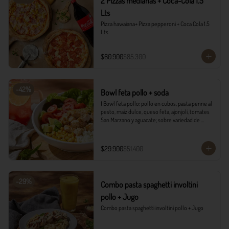
2 Pizzas medianas + Coca-Cola 1.5
Lts
Pizza hawaiana+ Pizza pepperoni + Coca Cola 1.5 
Lts
$60.900
$85.300
-
42
%
Bowl feta pollo + soda
1 Bowl feta pollo: pollo en cubos, pasta penne al 
pesto, maíz dulce, queso feta, ajonjolí, tomates 
San Marzano y aguacate; sobre variedad de 
lechugas, acompañado con vinagreta campiña.

1 Soda Sandía Limón
$29.900
$51.400
-
29
%
Combo pasta spaghetti involtini
pollo + Jugo
Combo pasta spaghetti involtini pollo + Jugo