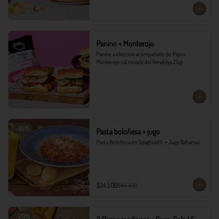
Panino + Monterojo
Panino a elección acompañado de Papas 
Monterojo sal rosada del himalaya 25gr
-
45
%
Pasta boloñesa + jugo
Pasta Boloñesa en Spaghuetti  + Jugo Bahamas
$24.500
$44.400
-
29
%