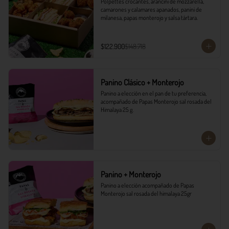
Polpettes crocantes, arancini de mozzarella, 
camarones y calamares apanados, panini de 
milanesa, papas monterojo y salsa tártara.
$122.900
$148.718
Panino Clásico + Monterojo
Panino a elección en el pan de tu preferencia, 
acompañado de Papas Monterojo sal rosada del 
Himalaya 25 g.
Panino + Monterojo
Panino a elección acompañado de Papas 
Monterojo sal rosada del himalaya 25gr