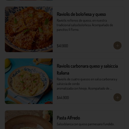
Raviolis de boloñesa y queso
Raviolis rellenos de queso, en nuestra 
tradicional salsa boloñesa. Acompañado de 
pancitos Il Forno.
$41.900
Raviolis carbonara queso y salsiccia
Italiana
Raviolis de cuatro quesos en salsa carbonara y 
salsiccia de cerdo

aromatizada con hinojo. Acompañado de 
tocineta, parmesano, albahaca

$44.900
fresca y pancitos il forno.
Pasta Alfredo
Salsa blanca con queso parmesano fundido.