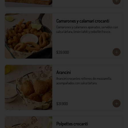
Camarones y calamari crocanti
Camarones y calamares apanados, servidos con 
salsa tártara, limón tahití y cebollín fresco.
$39.900
Arancini
Arancini crocantes rellenos de mozzarella, 
acompañados con salsa tártara.
$31.900
Polpettes crocanti