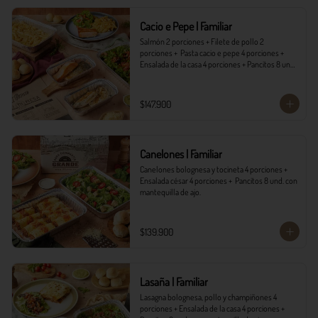
*Ver Instrucciones de preparación en casa.
Cacio e Pepe | Familiar
Salmón 2 porciones + Filete de pollo 2 
porciones +  Pasta cacio e pepe 4 porciones + 
Ensalada de la casa 4 porciones + Pancitos 8 und. 
con mantequilla de ajo.
$147.900
Canelones | Familiar
Canelones bolognesa y tocineta 4 porciones + 
Ensalada césar 4 porciones +  Pancitos 8 und. con 
mantequilla de ajo.
$139.900
Lasaña | Familiar
Lasagna bolognesa, pollo y champiñones 4 
porciones + Ensalada de la casa 4 porciones + 