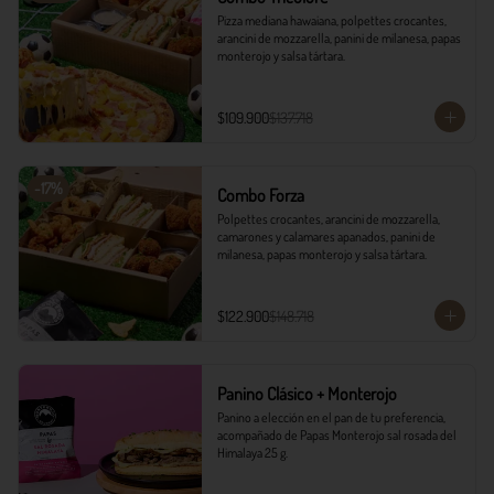
Pizza mediana hawaiana, polpettes crocantes, 
arancini de mozzarella, panini de milanesa, papas 
monterojo y salsa tártara.
$109.900
$137.718
-
17
%
Combo Forza
Polpettes crocantes, arancini de mozzarella, 
camarones y calamares apanados, panini de 
milanesa, papas monterojo y salsa tártara.
$122.900
$148.718
Panino Clásico + Monterojo
Panino a elección en el pan de tu preferencia, 
acompañado de Papas Monterojo sal rosada del 
Himalaya 25 g.