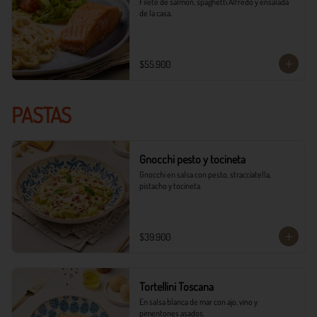
Filete de salmón, spaghetti Alfredo y ensalada 
de la casa.
$55.900
PASTAS
Gnocchi pesto y tocineta
Gnocchi en salsa con pesto, stracciatella, 
pistacho y tocineta
$39.900
Tortellini Toscana
En salsa blanca de mar con ajo, vino y 
pimentones asados.