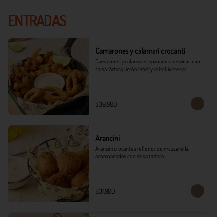
ENTRADAS
Camarones y calamari crocanti
Camarones y calamares apanados, servidos con 
salsa tártara, limón tahití y cebollín fresco.
$39.900
Arancini
Arancini crocantes rellenos de mozzarella, 
acompañados con salsa tártara.
$31.900