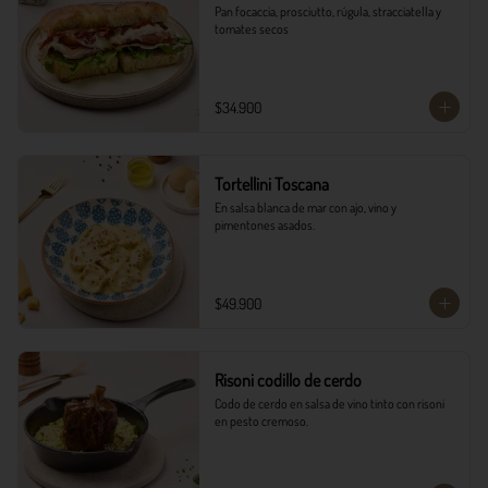
Pan focaccia, prosciutto, rúgula, stracciatella y 
tomates secos
$34.900
Tortellini Toscana
En salsa blanca de mar con ajo, vino y 
pimentones asados.
$49.900
Risoni codillo de cerdo
Codo de cerdo en salsa de vino tinto con risoni 
en pesto cremoso.​