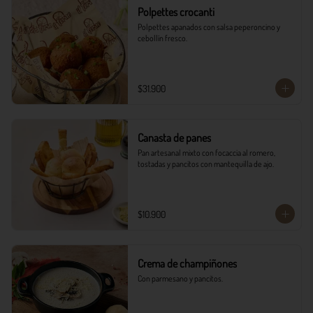
Polpettes crocanti
Polpettes apanados con salsa peperoncino y 
cebollín fresco.
$31.900
Canasta de panes
Pan artesanal mixto con focaccia al romero, 
tostadas y pancitos con mantequilla de ajo.
$10.900
Crema de champiñones
Con parmesano y pancitos.