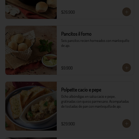
$26.900
Pancitos il forno
Seis pancitos recien horneados con mantequillo 
de ajo.
$9.900
Polpette cacio e pepe
Ocho albóndigas en salsa cacio e pepe, 
gratinadas con queso parmesano. Acompañadas 
de tostadas de pan con mantequilla de ajo.
$29.900