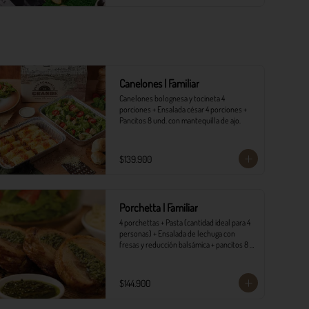
Canelones | Familiar
Canelones bolognesa y tocineta 4 
porciones + Ensalada césar 4 porciones +  
Pancitos 8 und. con mantequilla de ajo.
$139.900
Porchetta | Familiar
4 porchettas + Pasta (cantidad ideal para 4 
personas) + Ensalada de lechuga con 
fresas y reducción balsámica + pancitos 8 
und. con mantequilla de ajo.
$144.900