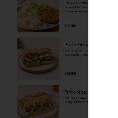
Milanesa de cerdo apanada con spaghetti 
en salsa Alfredo a la pimienta, ensalada 
César, parmesano y crutones.
$42.900
Panino Prosciutto
Pan focaccia, prosciutto, rúgula, 
stracciatella y tomates secos
$34.900
Panino Carpaccio y trufa
Pan focaccia, rúgula, stracciatella, tomates 
cherry rostizados, alcaparras y trufa