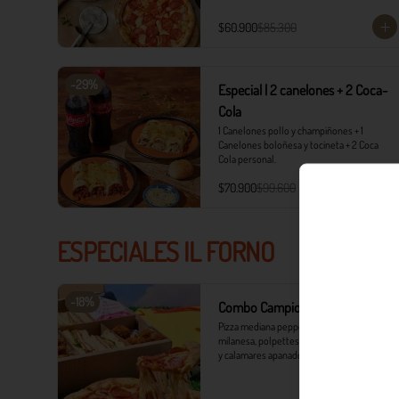
$60.900
$85.300
-
29
%
Especial | 2 canelones + 2 Coca-
Cola
1 Canelones pollo y champiñones + 1 
Canelones boloñesa y tocineta + 2 Coca 
Cola personal.
$70.900
$99.600
ESPECIALES IL FORNO
-
18
%
Combo Campioni
Pizza mediana pepperoni, panini de 
milanesa, polpettes crocantes, camarones 
y calamares apanados, papas monterojo y 
salsa tártara.