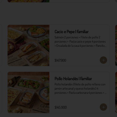
Cacio e Pepe | Familiar
Salmón 2 porciones + Filete de pollo 2 
porciones +  Pasta cacio e pepe 4 porciones 
+ Ensalada de la casa 4 porciones + Pancitos 
8 und. con mantequilla de ajo.
$147.900
Pollo Holandés | Familiar
Pollo holandés (filete de pollo relleno con 
jamón artesanal y queso holandés) 4 
porciones + Pasta carbonara 4 porciones + 
Ensalada de la casa 4 porciones + Pancitos 8 
und. con mantequilla de ajo.
$145.900