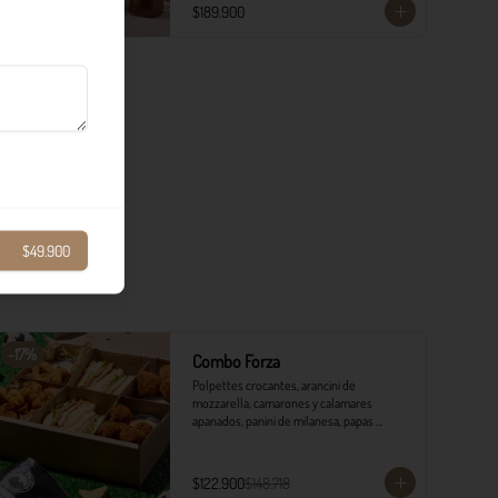
​- 4 Codillos de cerdo​

$189.900
- Risoni (Cantidad ideal para 4 personas)​

- Pancitos​

- Ensalada

*Ver Instrucciones de preparación en casa.
$49.900
-
17
%
Combo Forza
Polpettes crocantes, arancini de 
mozzarella, camarones y calamares 
apanados, panini de milanesa, papas 
monterojo y salsa tártara.
$122.900
$148.718