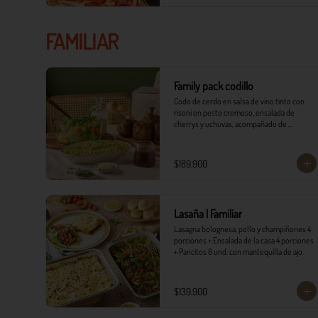
FAMILIAR
Family pack codillo
Codo de cerdo en salsa de vino tinto con 
risoni en pesto cremoso, ensalada de 
cherrys y uchuvas, acompañado de 
pancitos.​​

​- 4 Codillos de cerdo​

$189.900
- Risoni (Cantidad ideal para 4 personas)​

- Pancitos​

- Ensalada

Lasaña | Familiar
*Ver Instrucciones de preparación en casa.
Lasagna bolognesa, pollo y champiñones 4 
porciones + Ensalada de la casa 4 porciones 
+ Pancitos 8 und. con mantequilla de ajo.
$139.900