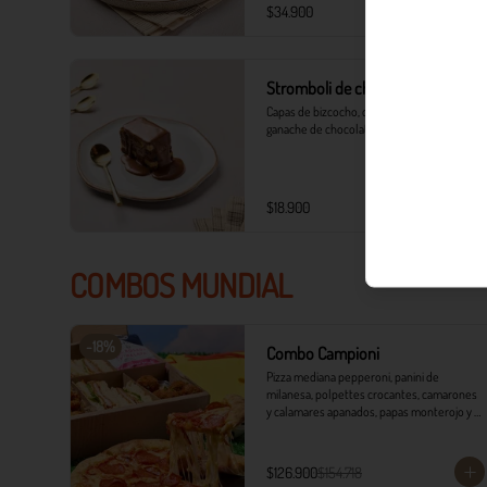
$34.900
Stromboli de chocolate
Capas de bizcocho, crema de café sedosa y 
ganache de chocolate intenso.
$18.900
COMBOS MUNDIAL
-
18
%
Combo Campioni
Pizza mediana pepperoni, panini de 
milanesa, polpettes crocantes, camarones 
y calamares apanados, papas monterojo y 
salsa tártara.
$126.900
$154.718