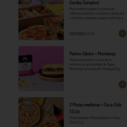
-
18
%
Combo Campioni
Pizza mediana pepperoni, panini de 
milanesa, polpettes crocantes, camarones 
y calamares apanados, papas monterojo y 
salsa tártara.
$126.900
$154.718
Panino Clásico + Monterojo
Panino a elección en el pan de tu 
preferencia, acompañado de Papas 
Monterojo sal rosada del Himalaya 25 g.
-
29
%
2 Pizzas medianas + Coca-Cola
1.5 Lts
Pizza hawaiana+ Pizza pepperoni + Coca 
Cola 1.5 Lts