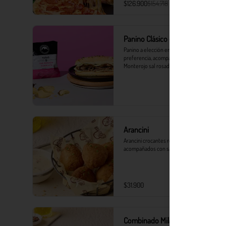
$126.900
$154.718
Panino Clásico + Monterojo
Panino a elección en el pan de tu 
preferencia, acompañado de Papas 
Monterojo sal rosada del Himalaya 25 g.
Arancini
Arancini crocantes rellenos de mozzarella, 
acompañados con salsa tártara.
$31.900
Combinado Milanesa Crocanti