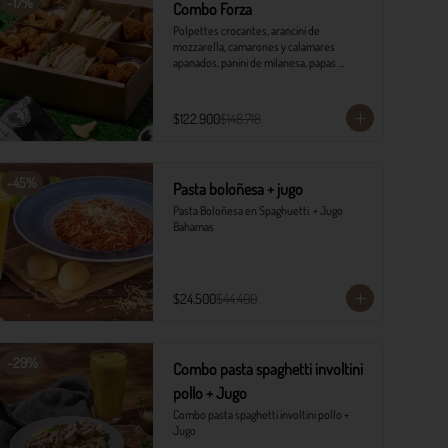
-
17
%
Combo Forza
Polpettes crocantes, arancini de 
mozzarella, camarones y calamares 
apanados, panini de milanesa, papas 
monterojo y salsa tártara.
$122.900
$148.718
-
45
%
Pasta boloñesa + jugo
Pasta Boloñesa en Spaghuetti  + Jugo 
Bahamas
$24.500
$44.400
-
29
%
Combo pasta spaghetti involtini
pollo + Jugo
Combo pasta spaghetti involtini pollo + 
Jugo