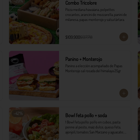
-
20
%
Combo Tricolore
Pizza mediana hawaiana, polpettes 
crocantes, arancini de mozzarella, panini de 
milanesa, papas monterojo y salsa tártara.
$109.900
$137.718
Panino + Monterojo
Panino a elección acompañado de Papas 
Monterojo sal rosada del himalaya 25gr
-
42
%
Bowl feta pollo + soda
1 Bowl feta pollo: pollo en cubos, pasta 
penne al pesto, maíz dulce, queso feta, 
ajonjolí, tomates San Marzano y aguacate; 
sobre variedad de lechugas, acompañado 