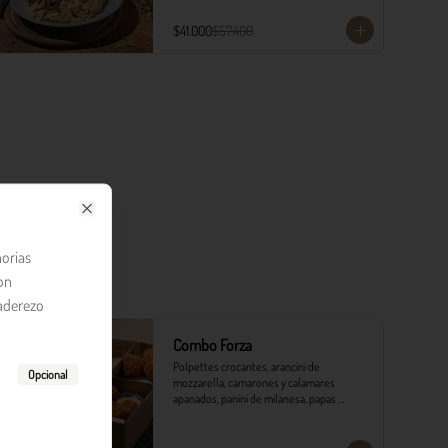
$41.000
$57.400
Close
orias
on
 aderezo
-
17
%
Combo Forza
Polpettes crocantes, arancini de 
Opcional
mozzarella, camarones y calamares 
apanados, panini de milanesa, papas 
monterojo y salsa tártara.