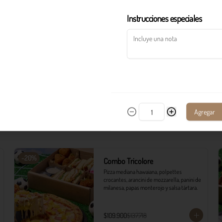
$34.900
Instrucciones especiales
Canasta de panes
Pan artesanal mixto con focaccia al romero, 
tostadas y pancitos con mantequilla de ajo.
$10.900
Agregar
-
20
%
Combo Tricolore
Pizza mediana hawaiana, polpettes 
crocantes, arancini de mozzarella, panini de 
milanesa, papas monterojo y salsa tártara.
$109.900
$137.718