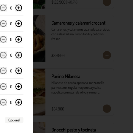
$122.900
$148.718
0
Camarones y calamari crocanti
0
Camarones y calamares apanados, servidos 
con salsa tártara, limón tahití y cebollín 
fresco.
0
0
$39.900
0
Panino Milanesa
Milanesa de cerdo apanada, mozzarella, 
0
parmesano, rúgula, mayonesa y salsa 
napolitana en pan de oliva y romero.
0
$34.900
Opcional
Gnocchi pesto y tocineta