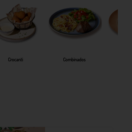
Crocanti
Combinados
Pa