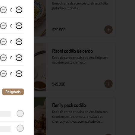
Gnocchi en salsa con pesto, stracciatella, 
pistacho y tocineta
0
0
$39.900
0
Risoni codillo de cerdo
0
Codo de cerdo en salsa de vino tinto con 
risoni en pesto cremoso.​
0
$49.900
Obligatorio
Family pack codillo
Codo de cerdo en salsa de vino tinto con 
risoni en pesto cremoso, ensalada de 
cherrys y uchuvas, acompañado de 
pancitos.​​
