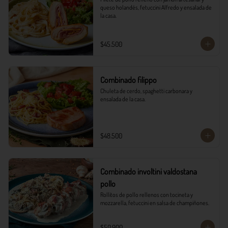
queso holandés, fetuccini Alfredo y ensalada de 
la casa.
$45.500
Combinado filippo
Chuleta de cerdo, spaghetti carbonara y 
ensalada de la casa.
$48.500
Combinado involtini valdostana
pollo
Rollitos de pollo rellenos con tocineta y 
mozzarella, fetuccini en salsa de champiñones.
$50.900