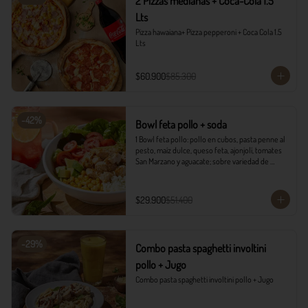
2 Pizzas medianas + Coca-Cola 1.5
Lts
Pizza hawaiana+ Pizza pepperoni + Coca Cola 1.5 
Lts
$60.900
$85.300
-
42
%
Bowl feta pollo + soda
1 Bowl feta pollo: pollo en cubos, pasta penne al 
pesto, maíz dulce, queso feta, ajonjolí, tomates 
San Marzano y aguacate; sobre variedad de 
lechugas, acompañado con vinagreta campiña.

1 Soda Sandía Limón
$29.900
$51.400
-
29
%
Combo pasta spaghetti involtini
pollo + Jugo
Combo pasta spaghetti involtini pollo + Jugo