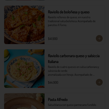
Raviolis de boloñesa y queso
Raviolis rellenos de queso, en nuestra 
tradicional salsa boloñesa. Acompañado de 
pancitos Il Forno.
$41.900
Raviolis carbonara queso y salsiccia
Italiana
Raviolis de cuatro quesos en salsa carbonara y 
salsiccia de cerdo

aromatizada con hinojo. Acompañado de 
tocineta, parmesano, albahaca

$44.900
fresca y pancitos il forno.
Pasta Alfredo
Salsa blanca con queso parmesano fundido.