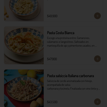
$49.900
Pasta Costa Bianca
Escoge una proteína entre: Camarones, 
calamares o langostinos. Salteados en 
mantequilla de ajo y pimentones asados, en 
salsa alfredo y vino blanco.
$47.900
Pasta salsiccia Italiana carbonara
Salsiccia de cerdo aromatizada con hinojo, 
acompañada de salsa

carbonara y tocineta. Finalizada con vino tinto y 
queso parmesano con

pancitos il forno.
$43.500