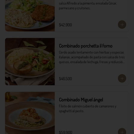
salsa Alfredo a la pimienta, ensalada César, 
parmesano y crutones.
$42.900
Combinado porchetta il forno
Cerdo asado lentamente con hierbas y especias 
italianas, acompañado de pasta con salsa de tres 
quesos, ensalada de lechuga, fresas y reducción 
balsámica.
$46.500
Combinado Miguel ángel
Filete de salmón cubierto de camarones y 
spaghetti al pesto.
$59.900