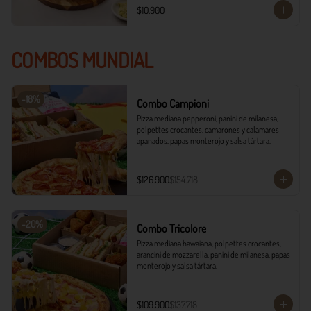
$10.900
COMBOS MUNDIAL
-
18
%
Combo Campioni
Pizza mediana pepperoni, panini de milanesa, 
polpettes crocantes, camarones y calamares 
apanados, papas monterojo y salsa tártara.
$126.900
$154.718
-
20
%
Combo Tricolore
Pizza mediana hawaiana, polpettes crocantes, 
arancini de mozzarella, panini de milanesa, papas 
monterojo y salsa tártara.
$109.900
$137.718