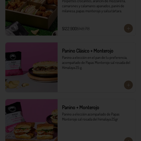
Polpettes crocantes, arancini de mozzarella, 
camarones y calamares apanados, panini de 
milanesa, papas monterojo y salsa tártara.
$122.900
$148.718
Panino Clásico + Monterojo
Panino a elección en el pan de tu preferencia, 
acompañado de Papas Monterojo sal rosada del 
Himalaya 25 g.
Panino + Monterojo
Panino a elección acompañado de Papas 
Monterojo sal rosada del himalaya 25gr