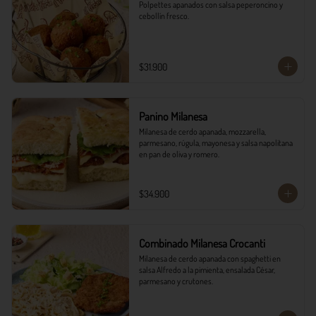
Polpettes apanados con salsa peperoncino y 
cebollín fresco.
$31.900
Panino Milanesa
Milanesa de cerdo apanada, mozzarella, 
parmesano, rúgula, mayonesa y salsa napolitana 
en pan de oliva y romero.
$34.900
Combinado Milanesa Crocanti
Milanesa de cerdo apanada con spaghetti en 
salsa Alfredo a la pimienta, ensalada César, 
parmesano y crutones.