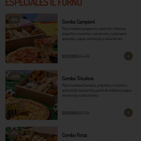
ESPECIALES IL FORNO
-
18
%
Combo Campioni
Pizza mediana pepperoni, panini de milanesa, 
polpettes crocantes, camarones y calamares 
apanados, papas monterojo y salsa tártara.
$126.900
$154.718
-
20
%
Combo Tricolore
Pizza mediana hawaiana, polpettes crocantes, 
arancini de mozzarella, panini de milanesa, papas 
monterojo y salsa tártara.
$109.900
$137.718
-
17
%
Combo Forza