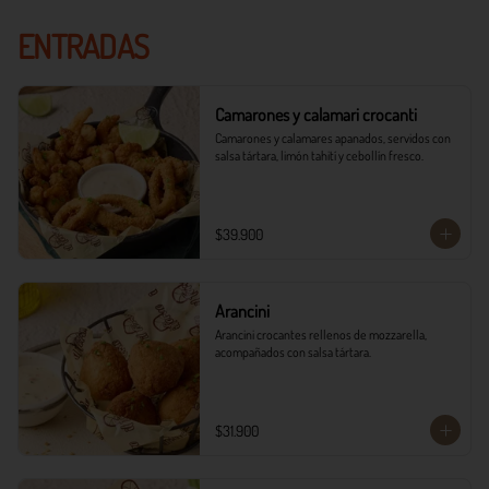
ENTRADAS
Camarones y calamari crocanti
Camarones y calamares apanados, servidos con 
salsa tártara, limón tahití y cebollín fresco.
$39.900
Arancini
Arancini crocantes rellenos de mozzarella, 
acompañados con salsa tártara.
$31.900