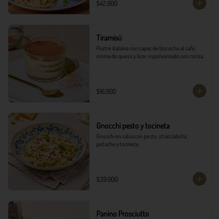
$42.900
Tiramisú
Postre italiano con capas de bizcocho al café, 
crema de queso y licor, espolvoreado con cocoa.
$16.900
Gnocchi pesto y tocineta
Gnocchi en salsa con pesto, stracciatella, 
pistacho y tocineta
$39.900
Panino Prosciutto