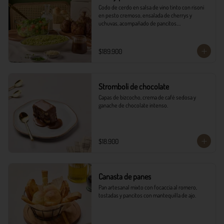
Codo de cerdo en salsa de vino tinto con risoni 
en pesto cremoso, ensalada de cherrys y 
uchuvas, acompañado de pancitos.​​

​- 4 Codillos de cerdo​

- Risoni (Cantidad ideal para 4 personas)​

$189.900
- Pancitos​

- Ensalada

*Ver Instrucciones de preparación en casa.
Stromboli de chocolate
Capas de bizcocho, crema de café sedosa y 
ganache de chocolate intenso.
$18.900
Canasta de panes
Pan artesanal mixto con focaccia al romero, 
tostadas y pancitos con mantequilla de ajo.