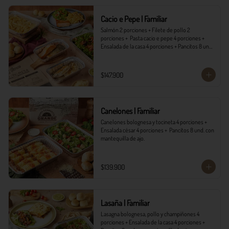
*Ver Instrucciones de preparación en casa.
Cacio e Pepe | Familiar
Salmón 2 porciones + Filete de pollo 2 
porciones +  Pasta cacio e pepe 4 porciones + 
Ensalada de la casa 4 porciones + Pancitos 8 und. 
con mantequilla de ajo.
$147.900
Canelones | Familiar
Canelones bolognesa y tocineta 4 porciones + 
Ensalada césar 4 porciones +  Pancitos 8 und. con 
mantequilla de ajo.
$139.900
Lasaña | Familiar
Lasagna bolognesa, pollo y champiñones 4 
porciones + Ensalada de la casa 4 porciones + 