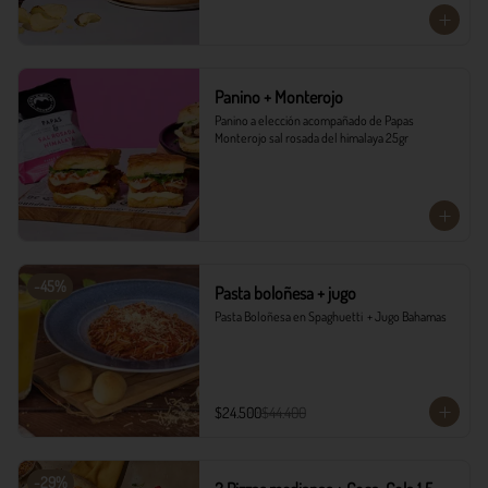
Panino + Monterojo
Panino a elección acompañado de Papas 
Monterojo sal rosada del himalaya 25gr
-
45
%
Pasta boloñesa + jugo
Pasta Boloñesa en Spaghuetti  + Jugo Bahamas
$24.500
$44.400
-
29
%