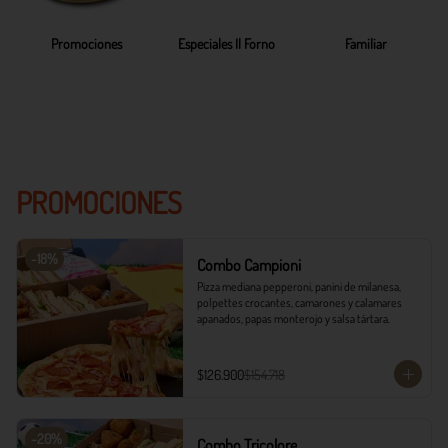
Promociones
Especiales Il Forno
Familiar
PROMOCIONES
-
18
%
Combo Campioni
Pizza mediana pepperoni, panini de milanesa, 
polpettes crocantes, camarones y calamares 
apanados, papas monterojo y salsa tártara.
$126.900
$154.718
-
20
%
Combo Tricolore