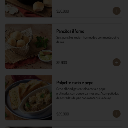
$26.900
Pancitos il forno
Seis pancitos recien horneados con mantequillo 
de ajo.
$9.900
Polpette cacio e pepe
Ocho albóndigas en salsa cacio e pepe, 
gratinadas con queso parmesano. Acompañadas 
de tostadas de pan con mantequilla de ajo.
$29.900