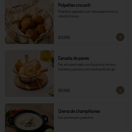
Polpettes crocanti
Polpettes apanados con salsa peperoncino y 
cebollín fresco.
$31.900
Canasta de panes
Pan artesanal mixto con focaccia al romero, 
tostadas y pancitos con mantequilla de ajo.
$10.900
Crema de champiñones
Con parmesano y pancitos.