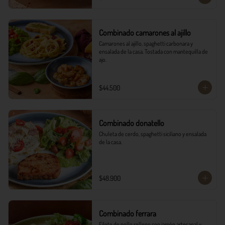
Combinado camarones al ajillo
Camarones al ajillo, spaghetti carbonara y 
ensalada de la casa. Tostada con mantequilla de 
ajo.
$44.500
Combinado donatello
Chuleta de cerdo, spaghetti siciliano y ensalada 
de la casa.
$48.900
Combinado ferrara
Filete de pollo relleno con jamón artesanal y 