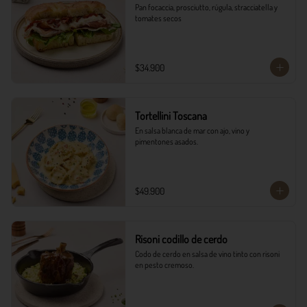
Pan focaccia, prosciutto, rúgula, stracciatella y 
tomates secos
$34.900
Tortellini Toscana
En salsa blanca de mar con ajo, vino y 
pimentones asados.
$49.900
Risoni codillo de cerdo
Codo de cerdo en salsa de vino tinto con risoni 
en pesto cremoso.​