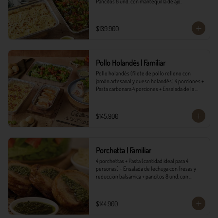
Pancitos 8 und. con mantequilla de ajo.
$139.900
Pollo Holandés | Familiar
Pollo holandés (filete de pollo relleno con 
jamón artesanal y queso holandés) 4 porciones + 
Pasta carbonara 4 porciones + Ensalada de la 
casa 4 porciones + Pancitos 8 und. con 
mantequilla de ajo.
$145.900
Porchetta | Familiar
4 porchettas + Pasta (cantidad ideal para 4 
personas) + Ensalada de lechuga con fresas y 
reducción balsámica + pancitos 8 und. con 
mantequilla de ajo.
$144.900