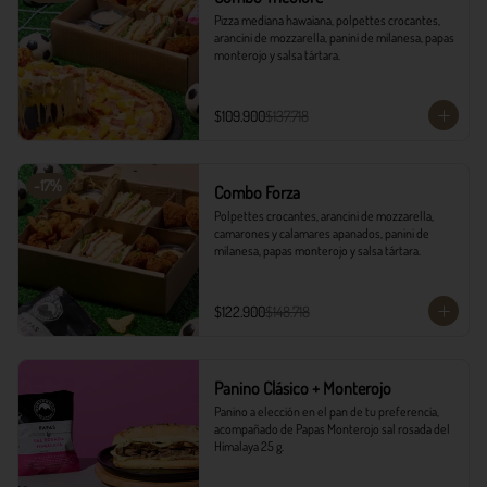
Pizza mediana hawaiana, polpettes crocantes, 
arancini de mozzarella, panini de milanesa, papas 
monterojo y salsa tártara.
$109.900
$137.718
-
17
%
Combo Forza
Polpettes crocantes, arancini de mozzarella, 
camarones y calamares apanados, panini de 
milanesa, papas monterojo y salsa tártara.
$122.900
$148.718
Panino Clásico + Monterojo
Panino a elección en el pan de tu preferencia, 
acompañado de Papas Monterojo sal rosada del 
Himalaya 25 g.