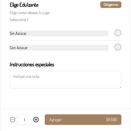
Elige Edulzante
Obligatorio
Elige como deseas tu jugo
Pasta calderete castello pollo
Seleccione 1
En salsa de champiñones y salsa Alfredo, maíz, 
champiñones, jamón, tocineta y queso 
parmesano.
Sin Azúcar
Con Azúcar
$33.900
Instrucciones especiales
Pasta calderete paradiso solomito
Salteado de solomito con tocineta, 
champiñones y queso parmesano en salsa de 
queso azul.
$40.900
Agregar
$11.500
Pasta calderete pollo al pesto
Pollo en cubos y tocineta en salsa napolitana y 