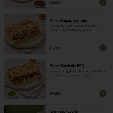
$49.900
Panino Carpaccio y trufa
Pan focaccia, rúgula, stracciatella, tomates 
cherry rostizados, alcaparras y trufa
$34.900
Panino Porchetta BBQ
Pan focaccia, rúgula, tomates cherry rostizados y 
mezcla de queso azul y parmesano.
$34.900
Family pack codillo