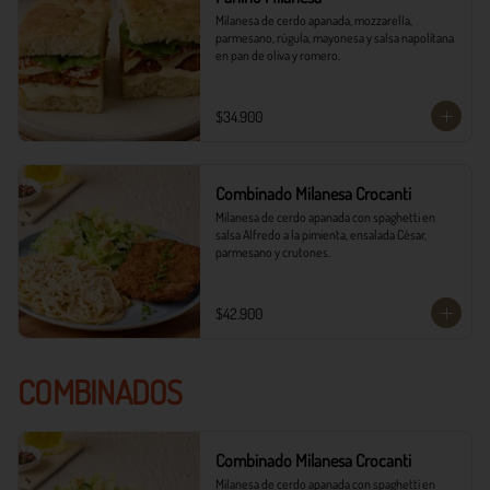
Milanesa de cerdo apanada, mozzarella, 
parmesano, rúgula, mayonesa y salsa napolitana 
en pan de oliva y romero.
$34.900
Combinado Milanesa Crocanti
Milanesa de cerdo apanada con spaghetti en 
salsa Alfredo a la pimienta, ensalada César, 
parmesano y crutones.
$42.900
COMBINADOS
Combinado Milanesa Crocanti
Milanesa de cerdo apanada con spaghetti en 