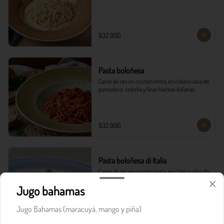
$32.900
Pasta boloñesa
Carne de res en cocción lenta, en clásica salsa de 
pomodoro, cebolla y finas hierbas italianas.
$32.900
Pasta boloñesa di Italia
Carne de res en cocción lenta, en clásica salsa de 
pomodoro, cebolla y finas hierbas italianas, 
Jugo bahamas
acompañada del corazón cremoso de la burrata.
Jugo Bahamas (maracuyá, mango y piña)
$36.900