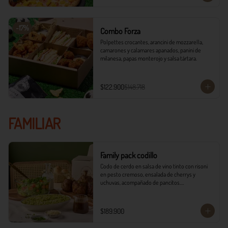
-
17
%
Combo Forza
Polpettes crocantes, arancini de mozzarella, 
camarones y calamares apanados, panini de 
milanesa, papas monterojo y salsa tártara.
$122.900
$148.718
FAMILIAR
Family pack codillo
Codo de cerdo en salsa de vino tinto con risoni 
en pesto cremoso, ensalada de cherrys y 
uchuvas, acompañado de pancitos.​​

​- 4 Codillos de cerdo​

- Risoni (Cantidad ideal para 4 personas)​

$189.900
- Pancitos​

- Ensalada
