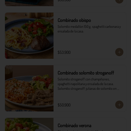
Combinado obispo
Solomito medallón 150 g,  spaghetti carbonara y 
ensalada de la casa.
$53.900
Combinado solomito stroganoff
Solomito stroganoff con champiñones, 
spaghetti napolitana y ensalada de la casa.  

Solomito stroganoff: julianas de solomito en 
cocción lenta, con champiñones aromatizados 
con finas hierbas.
$50.900
Combinado verona