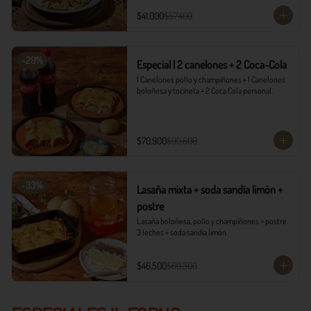
$41.000
$57.400
-
29
%
Especial | 2 canelones + 2 Coca-Cola
1 Canelones pollo y champiñones + 1 Canelones 
boloñesa y tocineta + 2 Coca Cola personal.
$70.900
$99.600
-
33
%
Lasaña mixta + soda sandía limón +
postre
Lasaña boloñesa, pollo y champiñones + postre 
3 leches + soda sandía limón.
$46.500
$69.300