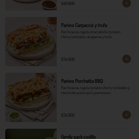
$49.900
Panino Carpaccio y trufa
Pan focaccia, rúgula, stracciatella, tomates 
cherry rostizados, alcaparras y trufa
$34.900
Panino Porchetta BBQ
Pan focaccia, rúgula, tomates cherry rostizados y 
mezcla de queso azul y parmesano.
$34.900
Family pack codillo