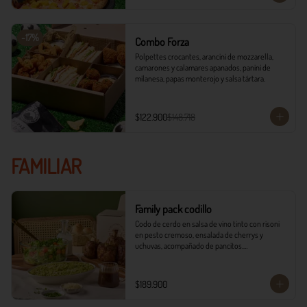
-
17
%
Combo Forza
Polpettes crocantes, arancini de mozzarella, 
camarones y calamares apanados, panini de 
milanesa, papas monterojo y salsa tártara.
$122.900
$148.718
FAMILIAR
Family pack codillo
Codo de cerdo en salsa de vino tinto con risoni 
en pesto cremoso, ensalada de cherrys y 
uchuvas, acompañado de pancitos.​​

​- 4 Codillos de cerdo​

- Risoni (Cantidad ideal para 4 personas)​

$189.900
- Pancitos​

- Ensalada
