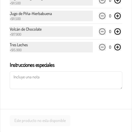
0
+
$11.500
Jugo de Piña-Hierbabuena
Pasta calderete castello pollo
0
+
$11.500
En salsa de champiñones y salsa Alfredo, maíz, 
champiñones, jamón, tocineta y queso 
Volcán de Chocolate
0
parmesano.
+
$17.900
Tres Leches
0
$33.900
+
$15.900
Instrucciones especiales
Pasta calderete paradiso solomito
Salteado de solomito con tocineta, 
champiñones y queso parmesano en salsa de 
queso azul.
$40.900
Este producto no esta disponible
Pasta calderete pollo al pesto
Pollo en cubos y tocineta en salsa napolitana y 