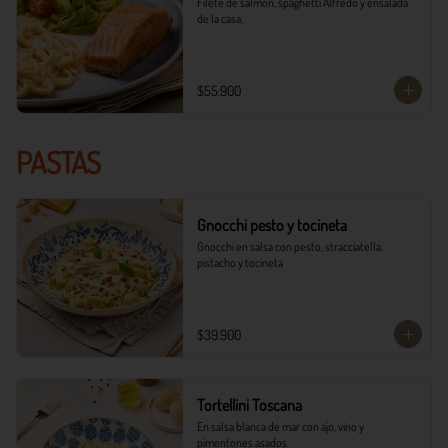
Filete de salmón, spaghetti Alfredo y ensalada 
de la casa.
$55.900
PASTAS
Gnocchi pesto y tocineta
Gnocchi en salsa con pesto, stracciatella, 
pistacho y tocineta
$39.900
Tortellini Toscana
En salsa blanca de mar con ajo, vino y 
pimentones asados.