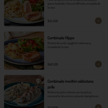
queso holandés, fetuccini Alfredo y ensalada de 
la casa.
$45.500
Combinado filippo
Chuleta de cerdo, spaghetti carbonara y 
ensalada de la casa.
$48.500
Combinado involtini valdostana
pollo
Rollitos de pollo rellenos con tocineta y 
mozzarella, fetuccini en salsa de champiñones.
$50.900