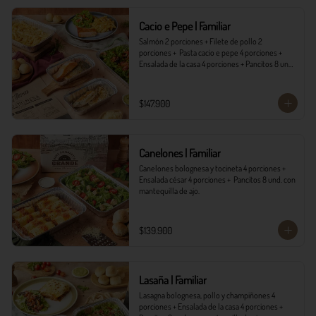
*Ver Instrucciones de preparación en casa.
Cacio e Pepe | Familiar
Salmón 2 porciones + Filete de pollo 2 
porciones +  Pasta cacio e pepe 4 porciones + 
Ensalada de la casa 4 porciones + Pancitos 8 und. 
con mantequilla de ajo.
$147.900
Canelones | Familiar
Canelones bolognesa y tocineta 4 porciones + 
Ensalada césar 4 porciones +  Pancitos 8 und. con 
mantequilla de ajo.
$139.900
Lasaña | Familiar
Lasagna bolognesa, pollo y champiñones 4 
porciones + Ensalada de la casa 4 porciones + 