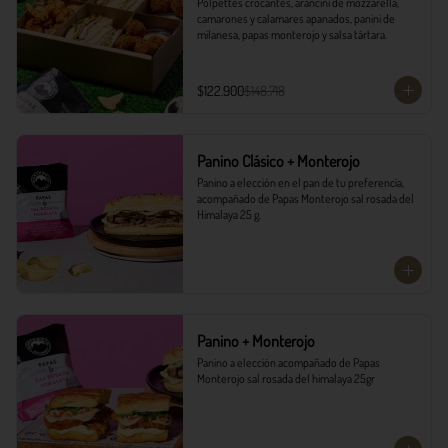
Polpettes crocantes, arancini de mozzarella, 
camarones y calamares apanados, panini de 
milanesa, papas monterojo y salsa tártara.
$122.900
$148.718
Panino Clásico + Monterojo
Panino a elección en el pan de tu preferencia, 
acompañado de Papas Monterojo sal rosada del 
Himalaya 25 g.
Panino + Monterojo
Panino a elección acompañado de Papas 
Monterojo sal rosada del himalaya 25gr