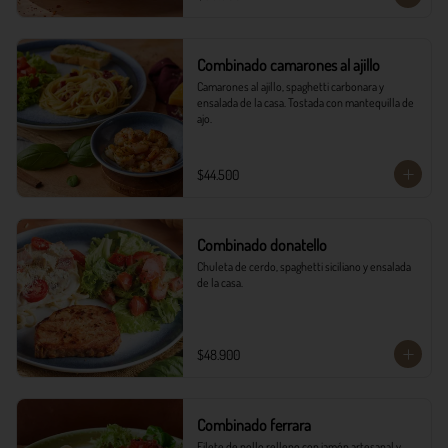
Combinado camarones al ajillo
Camarones al ajillo, spaghetti carbonara y 
ensalada de la casa. Tostada con mantequilla de 
ajo.
$44.500
Combinado donatello
Chuleta de cerdo, spaghetti siciliano y ensalada 
de la casa.
$48.900
Combinado ferrara
Filete de pollo relleno con jamón artesanal y 