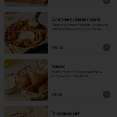
Camarones y calamari crocanti
Camarones y calamares apanados, servidos con 
salsa tártara, limón tahití y cebollín fresco.
$39.900
Arancini
Arancini crocantes rellenos de mozzarella, 
acompañados con salsa tártara.
$31.900
Polpettes crocanti