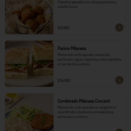
Polpettes apanados con salsa peperoncino y 
cebollín fresco.
$31.900
Panino Milanesa
Milanesa de cerdo apanada, mozzarella, 
parmesano, rúgula, mayonesa y salsa napolitana 
en pan de oliva y romero.
$34.900
Combinado Milanesa Crocanti
Milanesa de cerdo apanada con spaghetti en 
salsa Alfredo a la pimienta, ensalada César, 
parmesano y crutones.