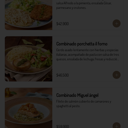
salsa Alfredo a la pimienta, ensalada César, 
parmesano y crutones.
$42.900
Combinado porchetta il forno
Cerdo asado lentamente con hierbas y especias 
italianas, acompañado de pasta con salsa de tres 
quesos, ensalada de lechuga, fresas y reducción 
balsámica.
$46.500
Combinado Miguel ángel
Filete de salmón cubierto de camarones y 
spaghetti al pesto.
$59.900