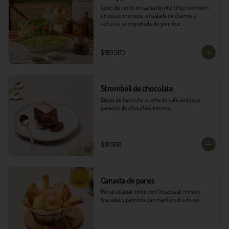
Codo de cerdo en salsa de vino tinto con risoni 
en pesto cremoso, ensalada de cherrys y 
uchuvas, acompañado de pancitos.​​

​- 4 Codillos de cerdo​

- Risoni (Cantidad ideal para 4 personas)​

$189.900
- Pancitos​

- Ensalada

*Ver Instrucciones de preparación en casa.
Stromboli de chocolate
Capas de bizcocho, crema de café sedosa y 
ganache de chocolate intenso.
$18.900
Canasta de panes
Pan artesanal mixto con focaccia al romero, 
tostadas y pancitos con mantequilla de ajo.