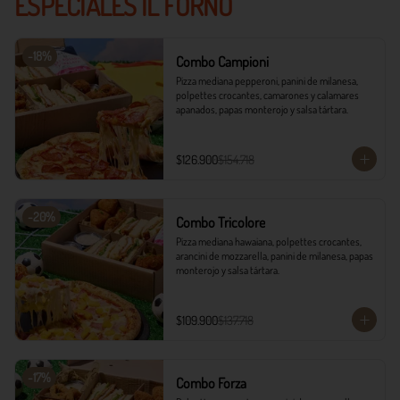
ESPECIALES IL FORNO
-
18
%
Combo Campioni
Pizza mediana pepperoni, panini de milanesa, 
polpettes crocantes, camarones y calamares 
apanados, papas monterojo y salsa tártara.
$126.900
$154.718
-
20
%
Combo Tricolore
Pizza mediana hawaiana, polpettes crocantes, 
arancini de mozzarella, panini de milanesa, papas 
monterojo y salsa tártara.
$109.900
$137.718
-
17
%
Combo Forza