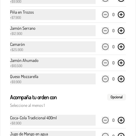
+
$9.900
Piña en Trozos
0
+
$7.900
$32.900
Jamón Serrano
0
+
$12.900
Pasta boloñesa
Camarón
0
Carne de res en cocción lenta, en clásica salsa de 
+
$25.900
pomodoro, cebolla y finas hierbas italianas.
Jamón Ahumado
0
+
$10.500
$32.900
Queso Mozzarella
0
+
$9.900
Acompaña tu orden con
Pasta boloñesa di Italia
Opcional
Carne de res en cocción lenta, en clásica salsa de 
Seleccione al menos 1
pomodoro, cebolla y finas hierbas italianas, 
acompañada del corazón cremoso de la burrata.
Coca-Cola Tradicional 400ml
0
+
$8.900
$36.900
Jugo de Mango en agua