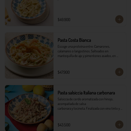
$49.900
Pasta Costa Bianca
Escoge una proteína entre: Camarones, 
calamares o langostinos. Salteados en 
mantequilla de ajo y pimentones asados, en 
salsa alfredo y vino blanco.
$47.900
Pasta salsiccia Italiana carbonara
Salsiccia de cerdo aromatizada con hinojo, 
acompañada de salsa

carbonara y tocineta. Finalizada con vino tinto y 
queso parmesano con

pancitos il forno.
$43.500