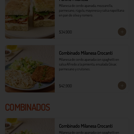
Milanesa de cerdo apanada, mozzarella, 
parmesano, rúgula, mayonesa y salsa napolitana 
en pan de oliva y romero.
$34.900
Combinado Milanesa Crocanti
Milanesa de cerdo apanada con spaghetti en 
salsa Alfredo a la pimienta, ensalada César, 
parmesano y crutones.
$42.900
COMBINADOS
Combinado Milanesa Crocanti
Milanesa de cerdo apanada con spaghetti en 