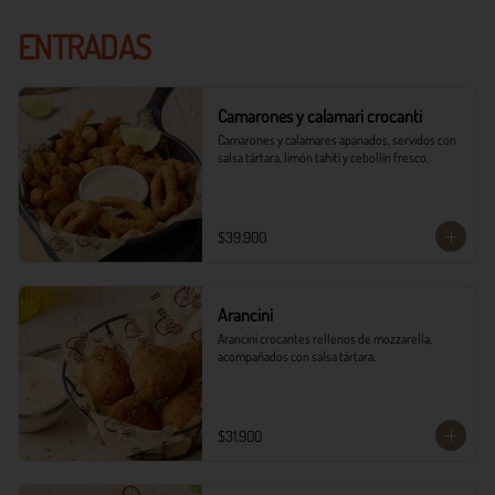
ENTRADAS
Camarones y calamari crocanti
Camarones y calamares apanados, servidos con 
salsa tártara, limón tahití y cebollín fresco.
$39.900
Arancini
Arancini crocantes rellenos de mozzarella, 
acompañados con salsa tártara.
$31.900