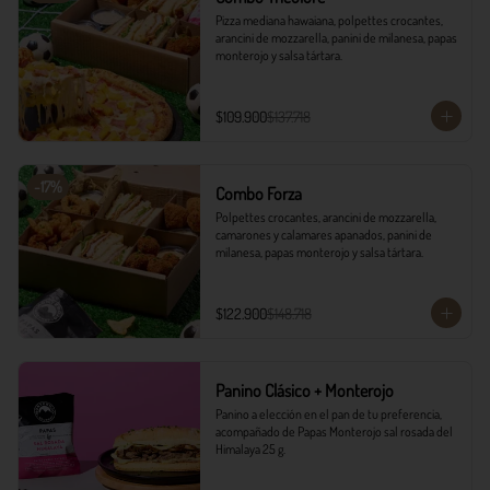
Pizza mediana hawaiana, polpettes crocantes, 
arancini de mozzarella, panini de milanesa, papas 
monterojo y salsa tártara.
$109.900
$137.718
-
17
%
Combo Forza
Polpettes crocantes, arancini de mozzarella, 
camarones y calamares apanados, panini de 
milanesa, papas monterojo y salsa tártara.
$122.900
$148.718
Panino Clásico + Monterojo
Panino a elección en el pan de tu preferencia, 
acompañado de Papas Monterojo sal rosada del 
Himalaya 25 g.