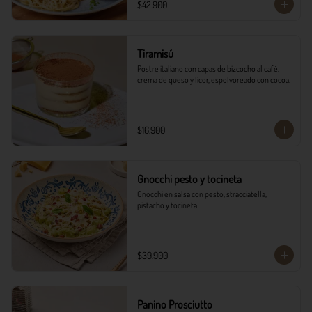
$42.900
Tiramisú
Postre italiano con capas de bizcocho al café, 
crema de queso y licor, espolvoreado con cocoa.
$16.900
Gnocchi pesto y tocineta
Gnocchi en salsa con pesto, stracciatella, 
pistacho y tocineta
$39.900
Panino Prosciutto