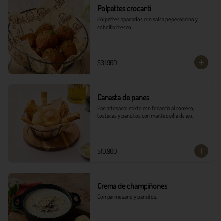
Polpettes crocanti
Polpettes apanados con salsa peperoncino y 
cebollín fresco.
$31.900
Canasta de panes
Pan artesanal mixto con focaccia al romero, 
tostadas y pancitos con mantequilla de ajo.
$10.900
Crema de champiñones
Con parmesano y pancitos.