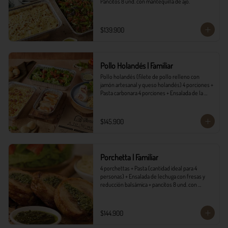
Pancitos 8 und. con mantequilla de ajo.
$139.900
Pollo Holandés | Familiar
Pollo holandés (filete de pollo relleno con 
jamón artesanal y queso holandés) 4 porciones + 
Pasta carbonara 4 porciones + Ensalada de la 
casa 4 porciones + Pancitos 8 und. con 
mantequilla de ajo.
$145.900
Porchetta | Familiar
4 porchettas + Pasta (cantidad ideal para 4 
personas) + Ensalada de lechuga con fresas y 
reducción balsámica + pancitos 8 und. con 
mantequilla de ajo.
$144.900