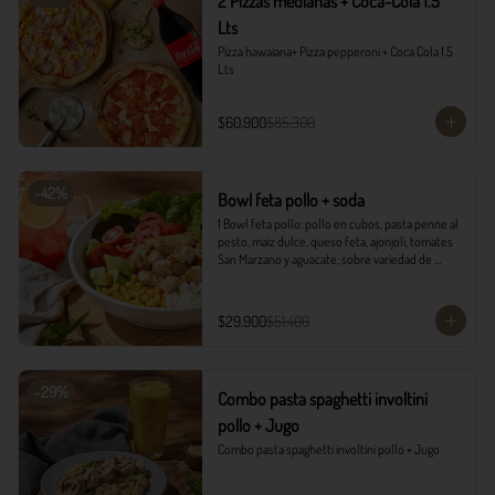
2 Pizzas medianas + Coca-Cola 1.5
Lts
Pizza hawaiana+ Pizza pepperoni + Coca Cola 1.5 
Lts
$60.900
$85.300
-
42
%
Bowl feta pollo + soda
1 Bowl feta pollo: pollo en cubos, pasta penne al 
pesto, maíz dulce, queso feta, ajonjolí, tomates 
San Marzano y aguacate; sobre variedad de 
lechugas, acompañado con vinagreta campiña.

1 Soda Sandía Limón
$29.900
$51.400
-
29
%
Combo pasta spaghetti involtini
pollo + Jugo
Combo pasta spaghetti involtini pollo + Jugo