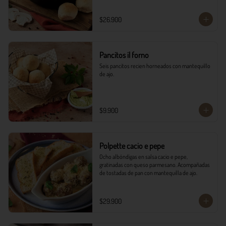
$26.900
Pancitos il forno
Seis pancitos recien horneados con mantequillo 
de ajo.
$9.900
Polpette cacio e pepe
Ocho albóndigas en salsa cacio e pepe, 
gratinadas con queso parmesano. Acompañadas 
de tostadas de pan con mantequilla de ajo.
$29.900