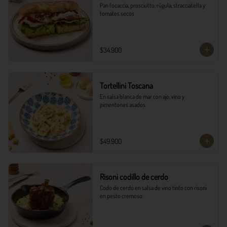
Pan focaccia, prosciutto, rúgula, stracciatella y 
tomates secos
$34.900
Tortellini Toscana
En salsa blanca de mar con ajo, vino y 
pimentones asados.
$49.900
Risoni codillo de cerdo
Codo de cerdo en salsa de vino tinto con risoni 
en pesto cremoso.​