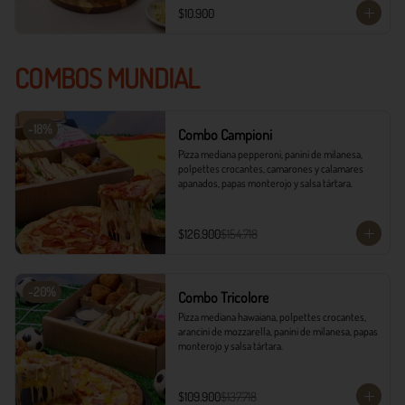
$10.900
COMBOS MUNDIAL
-
18
%
Combo Campioni
Pizza mediana pepperoni, panini de milanesa, 
polpettes crocantes, camarones y calamares 
apanados, papas monterojo y salsa tártara.
$126.900
$154.718
-
20
%
Combo Tricolore
Pizza mediana hawaiana, polpettes crocantes, 
arancini de mozzarella, panini de milanesa, papas 
monterojo y salsa tártara.
$109.900
$137.718