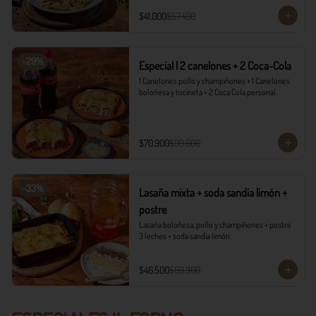
$41.000
$57.400
-
29
%
Especial | 2 canelones + 2 Coca-Cola
1 Canelones pollo y champiñones + 1 Canelones 
boloñesa y tocineta + 2 Coca Cola personal.
$70.900
$99.600
-
33
%
Lasaña mixta + soda sandía limón +
postre
Lasaña boloñesa, pollo y champiñones + postre 
3 leches + soda sandía limón.
$46.500
$69.300