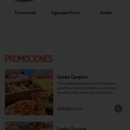
Promociones
Especiales Il Forno
Familiar
PROMOCIONES
-
18
%
Combo Campioni
Pizza mediana pepperoni, panini de milanesa, 
polpettes crocantes, camarones y calamares 
apanados, papas monterojo y salsa tártara.
$126.900
$154.718
-
20
%
Combo Tricolore