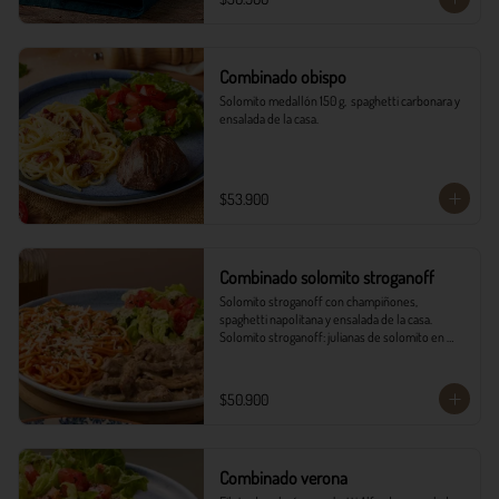
Combinado obispo
Solomito medallón 150 g,  spaghetti carbonara y 
ensalada de la casa.
$53.900
Combinado solomito stroganoff
Solomito stroganoff con champiñones, 
spaghetti napolitana y ensalada de la casa.  

Solomito stroganoff: julianas de solomito en 
cocción lenta, con champiñones aromatizados 
con finas hierbas.
$50.900
Combinado verona