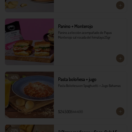
Panino + Monterojo
Panino a elección acompañado de Papas 
Monterojo sal rosada del himalaya 25gr
-
45
%
Pasta boloñesa + jugo
Pasta Boloñesa en Spaghuetti  + Jugo Bahamas
$24.500
$44.400
-
29
%