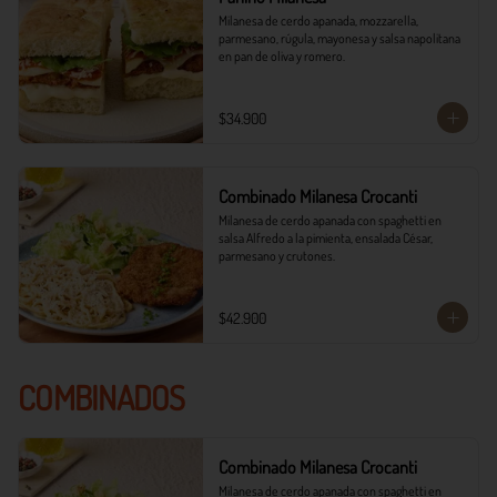
Milanesa de cerdo apanada, mozzarella, 
parmesano, rúgula, mayonesa y salsa napolitana 
en pan de oliva y romero.
$34.900
Combinado Milanesa Crocanti
Milanesa de cerdo apanada con spaghetti en 
salsa Alfredo a la pimienta, ensalada César, 
parmesano y crutones.
$42.900
COMBINADOS
Combinado Milanesa Crocanti
Milanesa de cerdo apanada con spaghetti en 