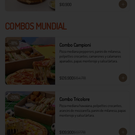
$10.900
COMBOS MUNDIAL
-
18
%
Combo Campioni
Pizza mediana pepperoni, panini de milanesa, 
polpettes crocantes, camarones y calamares 
apanados, papas monterojo y salsa tártara.
$126.900
$154.718
-
20
%
Combo Tricolore
Pizza mediana hawaiana, polpettes crocantes, 
arancini de mozzarella, panini de milanesa, papas 
monterojo y salsa tártara.
$109.900
$137.718