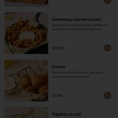
Camarones y calamari crocanti
Camarones y calamares apanados, servidos con 
salsa tártara, limón tahití y cebollín fresco.
$39.900
Arancini
Arancini crocantes rellenos de mozzarella, 
acompañados con salsa tártara.
$31.900
Polpettes crocanti