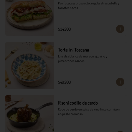
Pan focaccia, prosciutto, rúgula, stracciatella y 
tomates secos
$34.900
Tortellini Toscana
En salsa blanca de mar con ajo, vino y 
pimentones asados.
$49.900
Risoni codillo de cerdo
Codo de cerdo en salsa de vino tinto con risoni 
en pesto cremoso.​