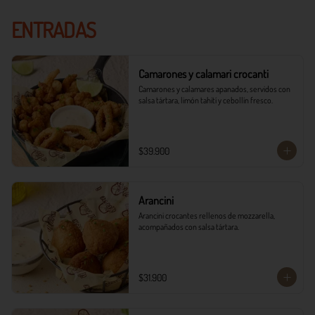
ENTRADAS
Camarones y calamari crocanti
Camarones y calamares apanados, servidos con 
salsa tártara, limón tahití y cebollín fresco.
$39.900
Arancini
Arancini crocantes rellenos de mozzarella, 
acompañados con salsa tártara.
$31.900