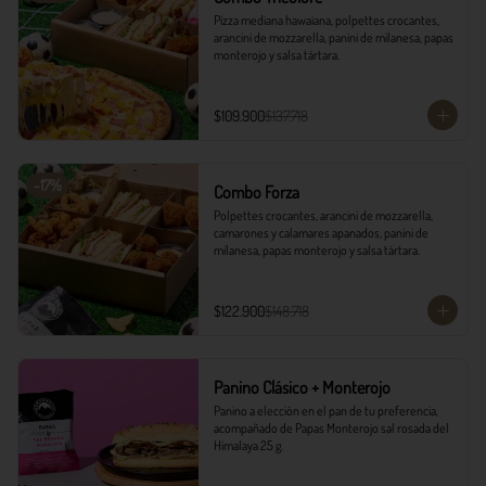
Pizza mediana hawaiana, polpettes crocantes, 
arancini de mozzarella, panini de milanesa, papas 
monterojo y salsa tártara.
$109.900
$137.718
-
17
%
Combo Forza
Polpettes crocantes, arancini de mozzarella, 
camarones y calamares apanados, panini de 
milanesa, papas monterojo y salsa tártara.
$122.900
$148.718
Panino Clásico + Monterojo
Panino a elección en el pan de tu preferencia, 
acompañado de Papas Monterojo sal rosada del 
Himalaya 25 g.