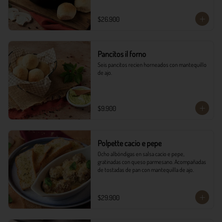
$26.900
Pancitos il forno
Seis pancitos recien horneados con mantequillo 
de ajo.
$9.900
Polpette cacio e pepe
Ocho albóndigas en salsa cacio e pepe, 
gratinadas con queso parmesano. Acompañadas 
de tostadas de pan con mantequilla de ajo.
$29.900