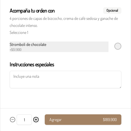
Acompaña tu orden con
Opcional
Pasta calderete castello pollo
4 porciones de capas de bizcocho, crema de café sedosa y ganache de
En salsa de champiñones y salsa Alfredo, maíz, 
chocolate intenso.
champiñones, jamón, tocineta y queso 
parmesano.
Seleccione 1
Stromboli de chocolate
$33.900
+
$51.900
Instrucciones especiales
Pasta calderete paradiso solomito
Salteado de solomito con tocineta, 
champiñones y queso parmesano en salsa de 
queso azul.
$40.900
Agregar
$189.900
Pasta calderete pollo al pesto
Pollo en cubos y tocineta en salsa napolitana y 