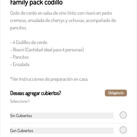
Family pack codillo
Codo de cerdo en salsa de vino tinto con risoni en pesto
cremoso, ensalada de cherrys y uchuvas, acompañado de
$32.900
pancitos.​​
​- 4 Codillos de cerdo​
Pasta boloñesa
- Risoni (Cantidad ideal para 4 personas)​
Carne de res en cocción lenta, en clásica salsa de 
pomodoro, cebolla y finas hierbas italianas.
- Pancitos​
- Ensalada
$32.900
*Ver Instrucciones de preparación en casa.
Deseas agregar cubiertos?
Obligatorio
Pasta boloñesa di Italia
Seleccione 1
Carne de res en cocción lenta, en clásica salsa de 
pomodoro, cebolla y finas hierbas italianas, 
acompañada del corazón cremoso de la burrata.
Sin Cubiertos
Con Cubiertos
$36.900