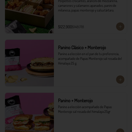
Polpettes crocantes, arancini de mozzarella, 
camarones y calamares apanados, panini de 
milanesa, papas monterojo y salsa tártara.
$122.900
$148.718
Panino Clásico + Monterojo
Panino a elección en el pan de tu preferencia, 
acompañado de Papas Monterojo sal rosada del 
Himalaya 25 g.
Panino + Monterojo
Panino a elección acompañado de Papas 
Monterojo sal rosada del himalaya 25gr