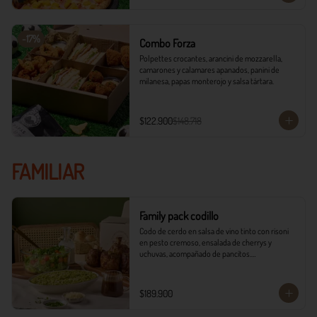
-
17
%
Combo Forza
Polpettes crocantes, arancini de mozzarella, 
camarones y calamares apanados, panini de 
milanesa, papas monterojo y salsa tártara.
$122.900
$148.718
FAMILIAR
Family pack codillo
Codo de cerdo en salsa de vino tinto con risoni 
en pesto cremoso, ensalada de cherrys y 
uchuvas, acompañado de pancitos.​​

​- 4 Codillos de cerdo​

- Risoni (Cantidad ideal para 4 personas)​

$189.900
- Pancitos​

- Ensalada
