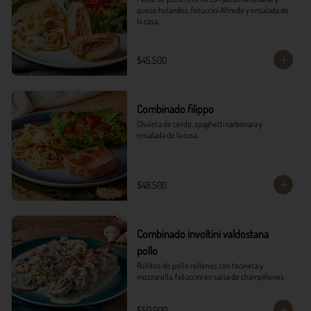
queso holandés, fetuccini Alfredo y ensalada de 
la casa.
$45.500
Combinado filippo
Chuleta de cerdo, spaghetti carbonara y 
ensalada de la casa.
$48.500
Combinado involtini valdostana
pollo
Rollitos de pollo rellenos con tocineta y 
mozzarella, fetuccini en salsa de champiñones.
$50.900