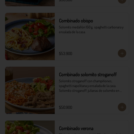
Combinado obispo
Solomito medallón 150 g,  spaghetti carbonara y 
ensalada de la casa.
$53.900
Combinado solomito stroganoff
Solomito stroganoff con champiñones, 
spaghetti napolitana y ensalada de la casa.  

Solomito stroganoff: julianas de solomito en 
cocción lenta, con champiñones aromatizados 
con finas hierbas.
$50.900
Combinado verona