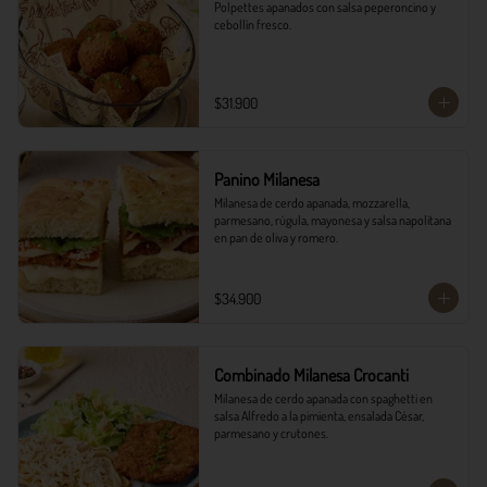
Polpettes apanados con salsa peperoncino y 
cebollín fresco.
$31.900
Panino Milanesa
Milanesa de cerdo apanada, mozzarella, 
parmesano, rúgula, mayonesa y salsa napolitana 
en pan de oliva y romero.
$34.900
Combinado Milanesa Crocanti
Milanesa de cerdo apanada con spaghetti en 
salsa Alfredo a la pimienta, ensalada César, 
parmesano y crutones.