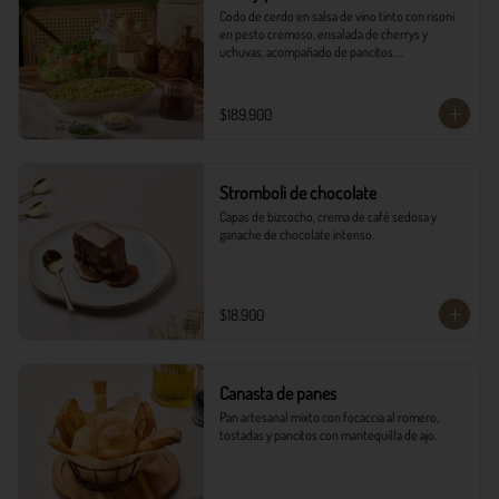
Codo de cerdo en salsa de vino tinto con risoni 
en pesto cremoso, ensalada de cherrys y 
uchuvas, acompañado de pancitos.​​

​- 4 Codillos de cerdo​

- Risoni (Cantidad ideal para 4 personas)​

$189.900
- Pancitos​

- Ensalada

*Ver Instrucciones de preparación en casa.
Stromboli de chocolate
Capas de bizcocho, crema de café sedosa y 
ganache de chocolate intenso.
$18.900
Canasta de panes
Pan artesanal mixto con focaccia al romero, 
tostadas y pancitos con mantequilla de ajo.