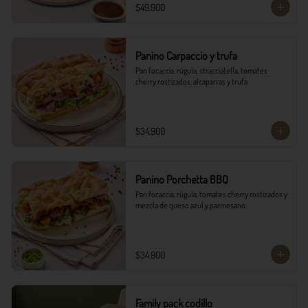
$49.900
Panino Carpaccio y trufa
Pan focaccia, rúgula, stracciatella, tomates 
cherry rostizados, alcaparras y trufa
$34.900
Panino Porchetta BBQ
Pan focaccia, rúgula, tomates cherry rostizados y 
mezcla de queso azul y parmesano.
$34.900
Family pack codillo