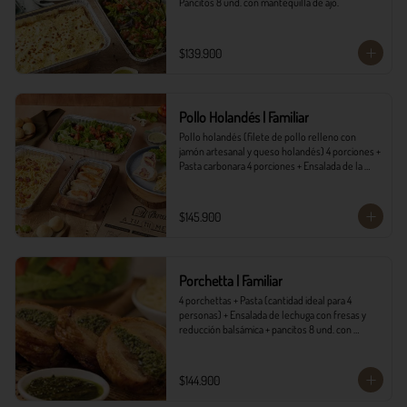
Pancitos 8 und. con mantequilla de ajo.
$139.900
Pollo Holandés | Familiar
Pollo holandés (filete de pollo relleno con 
jamón artesanal y queso holandés) 4 porciones + 
Pasta carbonara 4 porciones + Ensalada de la 
casa 4 porciones + Pancitos 8 und. con 
mantequilla de ajo.
$145.900
Porchetta | Familiar
4 porchettas + Pasta (cantidad ideal para 4 
personas) + Ensalada de lechuga con fresas y 
reducción balsámica + pancitos 8 und. con 
mantequilla de ajo.
$144.900