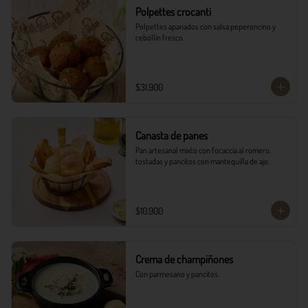
Polpettes crocanti
Polpettes apanados con salsa peperoncino y 
cebollín fresco.
$31.900
Canasta de panes
Pan artesanal mixto con focaccia al romero, 
tostadas y pancitos con mantequilla de ajo.
$10.900
Crema de champiñones
Con parmesano y pancitos.