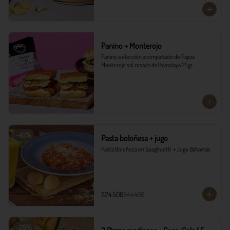
Panino + Monterojo
Panino a elección acompañado de Papas 
Monterojo sal rosada del himalaya 25gr
-
45
%
Pasta boloñesa + jugo
Pasta Boloñesa en Spaghuetti  + Jugo Bahamas
$24.500
$44.400
-
29
%