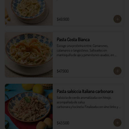
$49.900
Pasta Costa Bianca
Escoge una proteína entre: Camarones, 
calamares o langostinos. Salteados en 
mantequilla de ajo y pimentones asados, en 
salsa alfredo y vino blanco.
$47.900
Pasta salsiccia Italiana carbonara
Salsiccia de cerdo aromatizada con hinojo, 
acompañada de salsa

carbonara y tocineta. Finalizada con vino tinto y 
queso parmesano con

pancitos il forno.
$43.500