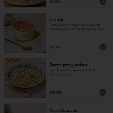
$42.900
Tiramisú
Postre italiano con capas de bizcocho al café, 
crema de queso y licor, espolvoreado con cocoa.
$16.900
Gnocchi pesto y tocineta
Gnocchi en salsa con pesto, stracciatella, 
pistacho y tocineta
$39.900
Panino Prosciutto