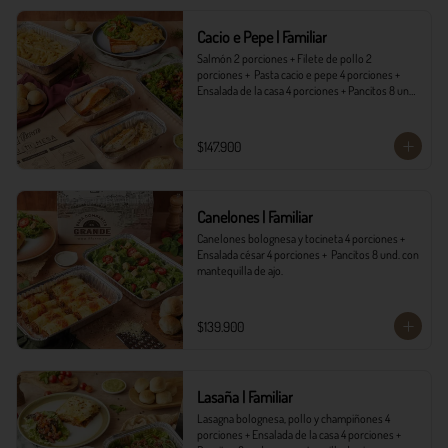
*Ver Instrucciones de preparación en casa.
Cacio e Pepe | Familiar
Salmón 2 porciones + Filete de pollo 2 
porciones +  Pasta cacio e pepe 4 porciones + 
Ensalada de la casa 4 porciones + Pancitos 8 und. 
con mantequilla de ajo.
$147.900
Canelones | Familiar
Canelones bolognesa y tocineta 4 porciones + 
Ensalada césar 4 porciones +  Pancitos 8 und. con 
mantequilla de ajo.
$139.900
Lasaña | Familiar
Lasagna bolognesa, pollo y champiñones 4 
porciones + Ensalada de la casa 4 porciones + 