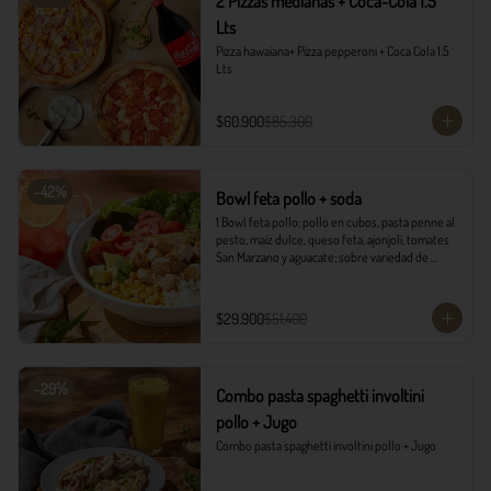
2 Pizzas medianas + Coca-Cola 1.5
Lts
Pizza hawaiana+ Pizza pepperoni + Coca Cola 1.5 
Lts
$60.900
$85.300
-
42
%
Bowl feta pollo + soda
1 Bowl feta pollo: pollo en cubos, pasta penne al 
pesto, maíz dulce, queso feta, ajonjolí, tomates 
San Marzano y aguacate; sobre variedad de 
lechugas, acompañado con vinagreta campiña.

1 Soda Sandía Limón
$29.900
$51.400
-
29
%
Combo pasta spaghetti involtini
pollo + Jugo
Combo pasta spaghetti involtini pollo + Jugo