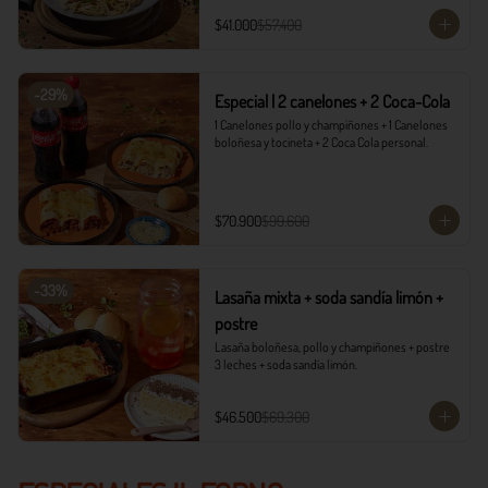
$41.000
$57.400
-
29
%
Especial | 2 canelones + 2 Coca-Cola
1 Canelones pollo y champiñones + 1 Canelones 
boloñesa y tocineta + 2 Coca Cola personal.
$70.900
$99.600
-
33
%
Lasaña mixta + soda sandía limón +
postre
Lasaña boloñesa, pollo y champiñones + postre 
3 leches + soda sandía limón.
$46.500
$69.300