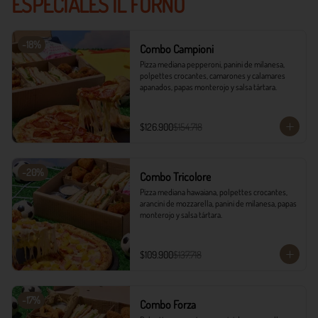
ESPECIALES IL FORNO
-
18
%
Combo Campioni
Pizza mediana pepperoni, panini de milanesa, 
polpettes crocantes, camarones y calamares 
apanados, papas monterojo y salsa tártara.
$126.900
$154.718
-
20
%
Combo Tricolore
Pizza mediana hawaiana, polpettes crocantes, 
arancini de mozzarella, panini de milanesa, papas 
monterojo y salsa tártara.
$109.900
$137.718
-
17
%
Combo Forza