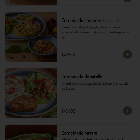
Combinado camarones al ajillo
Camarones al ajillo, spaghetti carbonara y 
ensalada de la casa. Tostada con mantequilla de 
ajo.
$44.500
Combinado donatello
Chuleta de cerdo, spaghetti siciliano y ensalada 
de la casa.
$48.900
Combinado ferrara
Filete de pollo relleno con jamón artesanal y 