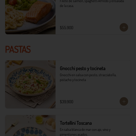
Filete de salmón, spaghetti Alfredo y ensalada 
de la casa.
$55.900
PASTAS
Gnocchi pesto y tocineta
Gnocchi en salsa con pesto, stracciatella, 
pistacho y tocineta
$39.900
Tortellini Toscana
En salsa blanca de mar con ajo, vino y 
pimentones asados.