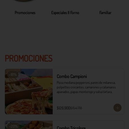
Promociones
Especiales Il Forno
Familiar
PROMOCIONES
-
18
%
Combo Campioni
Pizza mediana pepperoni, panini de milanesa, 
polpettes crocantes, camarones y calamares 
apanados, papas monterojo y salsa tártara.
$126.900
$154.718
-
20
%
Combo Tricolore