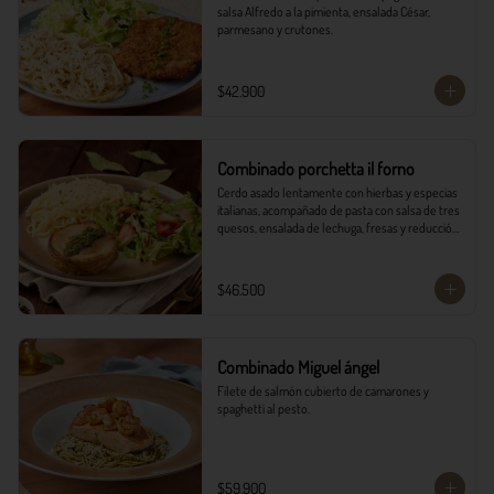
salsa Alfredo a la pimienta, ensalada César, 
parmesano y crutones.
$42.900
Combinado porchetta il forno
Cerdo asado lentamente con hierbas y especias 
italianas, acompañado de pasta con salsa de tres 
quesos, ensalada de lechuga, fresas y reducción 
balsámica.
$46.500
Combinado Miguel ángel
Filete de salmón cubierto de camarones y 
spaghetti al pesto.
$59.900